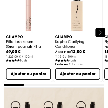
Ignorer le carrousel produits
CHAMPO
CHAMPO
C
Pitta lash serum
Kapha Clarifying
Fl
Sérum pour cils Pitta
Conditioner
Fi
49,00 €
12,00 €
1
Après-shampooing clarifiant
À partir de
1.225,00 € / 100ml
11,15 € / 100ml
18
8
avis
4
avis
Existe en 2 formats
Ajouter au panier
Ajouter au panier