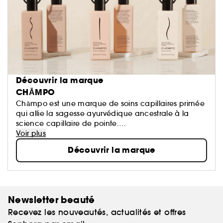
Découvrir la marque
CHĀMPO
Chāmpo est une marque de soins capillaires primée
qui allie la sagesse ayurvédique ancestrale à la
science capillaire de pointe.
Voir plus
Pionniers en matière de densité et de croissance des
Découvrir la marque
cheveux, nous créons des formules haute
performance à base d'ingrédients naturels actifs.
Cliniquement prouvés et renommés pour notre
gamme de produits de croissance Pitta, nous
sommes LA solution de confiance pour des cheveux
Newsletter beauté
plus épais, plus volumineux et d'apparence plus
Recevez les nouveautés, actualités et offres
saine.