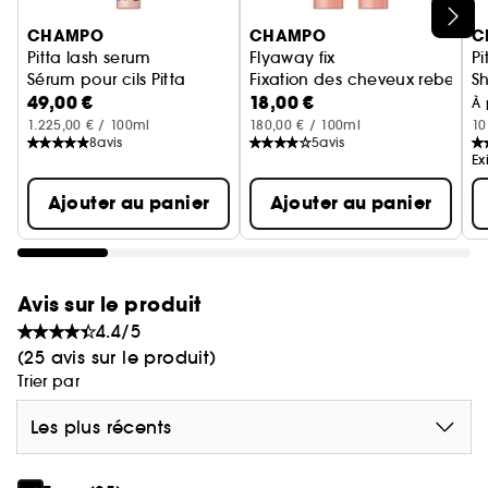
Vos sourcils, en mieux. Le sérum pour sourcils
Ignorer le carrousel produits
CHAMPO
CHAMPO
C
Pitta délivre des vitamines et des minéraux
Pitta lash serum
Flyaway fix
Pi
directement au follicule pileux pour aider à
Sérum pour cils Pitta
Fixation des cheveux rebelles
S
soutenir le cycle de croissance unique des
49,00 €
18,00 €
S
À 
sourcils.
1.225,00 € / 100ml
180,00 € / 100ml
10
8
avis
5
avis
Ex
Ajouter au panier
Ajouter au panier
Formulé à partir d'un complexe de Tétrapeptides
incluant des Acides Aminés Biomimétiques et de
l'Extrait de Trèfle Rouge. Retrouvez une confiance
Avis sur le produit
naturelle en vos sourcils en seulement 6 à 8
semaines.
4.4/5
(25 avis sur le produit)
Trier par
Les plus récents
Légèrement parfumé avec un mélange d'huiles
essentielles, dont le Géranium Rosat, le Néroli et
le Petitgrain, pour encourager la force et la