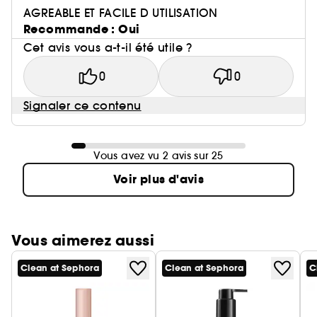
AGREABLE ET FACILE D UTILISATION
Recommande : Oui
Cet avis vous a-t-il été utile ?
0
0
Signaler ce contenu
Vous avez vu 2 avis sur 25
Voir plus d'avis
Vous aimerez aussi
Clean at Sephora
Clean at Sephora
C