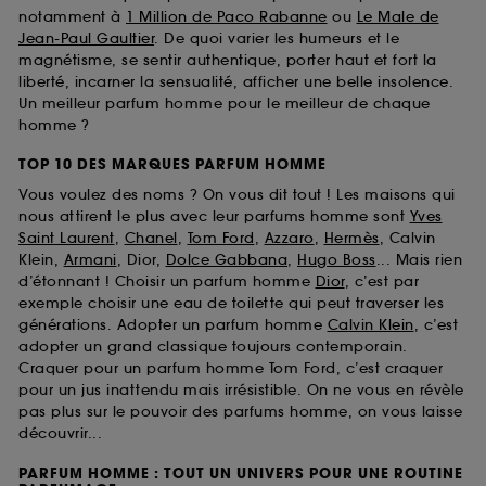
notamment à
1 Million de Paco Rabanne
ou
Le Male de
Jean-Paul Gaultier
. De quoi varier les humeurs et le
magnétisme, se sentir authentique, porter haut et fort la
liberté, incarner la sensualité, afficher une belle insolence.
Un meilleur parfum homme pour le meilleur de chaque
homme ?
TOP 10 DES MARQUES PARFUM HOMME
Vous voulez des noms ? On vous dit tout ! Les maisons qui
nous attirent le plus avec leur parfums homme sont
Yves
Saint Laurent
,
Chanel
,
Tom Ford
,
Azzaro
,
Hermès
, Calvin
Klein,
Armani
, Dior,
Dolce Gabbana
,
Hugo Boss
... Mais rien
d’étonnant ! Choisir un parfum homme
Dior
, c’est par
exemple choisir une eau de toilette qui peut traverser les
générations. Adopter un parfum homme
Calvin Klein
, c’est
adopter un grand classique toujours contemporain.
Craquer pour un parfum homme Tom Ford, c’est craquer
pour un jus inattendu mais irrésistible. On ne vous en révèle
pas plus sur le pouvoir des parfums homme, on vous laisse
découvrir...
PARFUM HOMME : TOUT UN UNIVERS POUR UNE ROUTINE