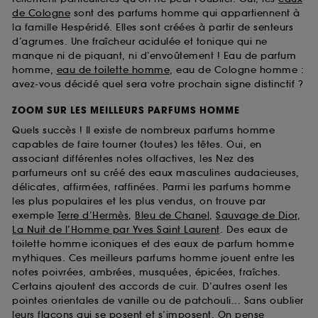
de Cologne
sont des parfums homme qui appartiennent à
la famille Hespéridé. Elles sont créées à partir de senteurs
d’agrumes. Une fraîcheur acidulée et tonique qui ne
manque ni de piquant, ni d’envoûtement ! Eau de parfum
homme,
eau de toilette homme
, eau de Cologne homme :
avez-vous décidé quel sera votre prochain signe distinctif ?
ZOOM SUR LES MEILLEURS PARFUMS HOMME
Quels succès ! Il existe de nombreux parfums homme
capables de faire tourner (toutes) les têtes. Oui, en
associant différentes notes olfactives, les Nez des
parfumeurs ont su créé des eaux masculines audacieuses,
délicates, affirmées, raffinées. Parmi les parfums homme
les plus populaires et les plus vendus, on trouve par
exemple
Terre d’Hermès
,
Bleu de Chanel
,
Sauvage de Dior
,
La Nuit de l’Homme par Yves Saint Laurent
. Des eaux de
toilette homme iconiques et des eaux de parfum homme
mythiques. Ces meilleurs parfums homme jouent entre les
notes poivrées, ambrées, musquées, épicées, fraîches.
Certains ajoutent des accords de cuir. D’autres osent les
pointes orientales de vanille ou de patchouli... Sans oublier
leurs flacons qui se posent et s’imposent. On pense