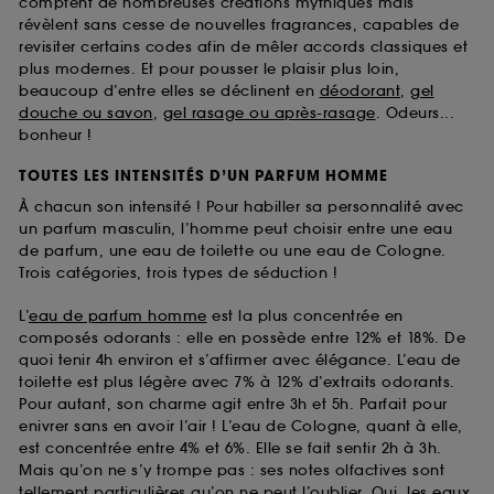
comptent de nombreuses créations mythiques mais
révèlent sans cesse de nouvelles fragrances, capables de
revisiter certains codes afin de mêler accords classiques et
plus modernes. Et pour pousser le plaisir plus loin,
beaucoup d’entre elles se déclinent en
déodorant
,
gel
douche ou savon
,
gel rasage ou après-rasage
. Odeurs...
bonheur !
TOUTES LES INTENSITÉS D’UN PARFUM HOMME
À chacun son intensité ! Pour habiller sa personnalité avec
un parfum masculin, l’homme peut choisir entre une eau
de parfum, une eau de toilette ou une eau de Cologne.
Trois catégories, trois types de séduction !
L’
eau de parfum homme
est la plus concentrée en
composés odorants : elle en possède entre 12% et 18%. De
quoi tenir 4h environ et s’affirmer avec élégance. L’eau de
toilette est plus légère avec 7% à 12% d’extraits odorants.
Pour autant, son charme agit entre 3h et 5h. Parfait pour
enivrer sans en avoir l’air ! L’eau de Cologne, quant à elle,
est concentrée entre 4% et 6%. Elle se fait sentir 2h à 3h.
Mais qu’on ne s’y trompe pas : ses notes olfactives sont
tellement particulières qu’on ne peut l’oublier. Oui, les
eaux