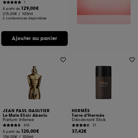
1
129,00€
À partir de
215,00€
/
100ml
2 contenances disponibles
Ajouter au panier
JEAN PAUL GAULTIER
HERMÈS
Le Male Elixir Absolu
Terre d'Hermès
Parfum Intense
Déodorant Stick
452
31
120,00€
37,42€
À partir de
106,00€
/
100ml