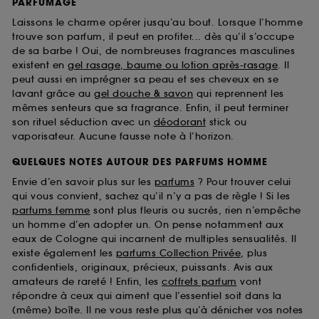
PARFUMAGE
Laissons le charme opérer jusqu’au bout. Lorsque l’homme
trouve son parfum, il peut en profiter... dès qu’il s’occupe
de sa barbe ! Oui, de nombreuses fragrances masculines
existent en
gel rasage, baume ou lotion après-rasage
. Il
peut aussi en imprégner sa peau et ses cheveux en se
lavant grâce au
gel douche & savon
qui reprennent les
mêmes senteurs que sa fragrance. Enfin, il peut terminer
son rituel séduction avec un
déodorant
stick ou
vaporisateur. Aucune fausse note à l’horizon.
QUELQUES NOTES AUTOUR DES PARFUMS HOMME
Envie d’en savoir plus sur les
parfums
? Pour trouver celui
qui vous convient, sachez qu’il n’y a pas de règle ! Si les
parfums femme
sont plus fleuris ou sucrés, rien n’empêche
un homme d’en adopter un. On pense notamment aux
eaux de Cologne qui incarnent de multiples sensualités. Il
existe également les
parfums Collection Privée
, plus
confidentiels, originaux, précieux, puissants. Avis aux
amateurs de rareté ! Enfin, les
coffrets parfum
vont
répondre à ceux qui aiment que l’essentiel soit dans la
(même) boîte. Il ne vous reste plus qu’à dénicher vos notes