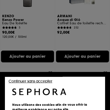
KENZO
ARMANI
Kenzo Power
Acqua di Giò
Eau De Toilette
Coffret Eau de toilette rechargeable pour homme
5
252
90,00€
92,00€
120,00€
/
100ml
Ajouter au panier
Ajouter au panier
Continuer sans accepter
Nous utilisons des cookies afin de vous offrir la
meilleure expérience sur notre site.