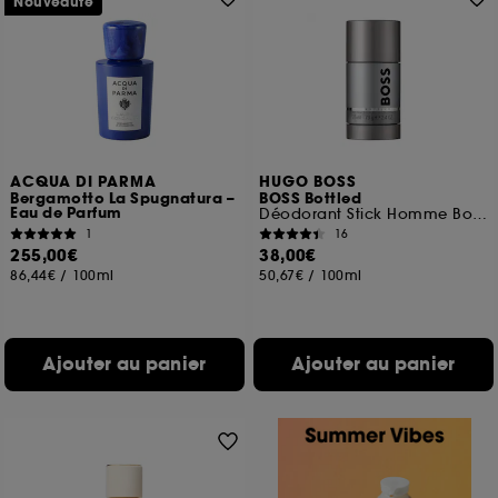
Nouveauté
ACQUA DI PARMA
HUGO BOSS
Bergamotto La Spugnatura –
BOSS Bottled
Eau de Parfum
Déodorant Stick Homme Boisé et Oriental
1
16
255,00€
38,00€
86,44€
/
100ml
50,67€
/
100ml
Ajouter au panier
Ajouter au panier