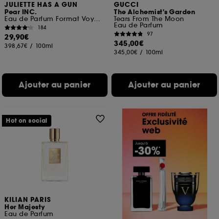
JULIETTE HAS A GUN
GUCCI
Pear INC.
The Alchemist's Garden
Eau de Parfum Format Voyage
Tears From The Moon
Eau de Parfum
184
97
29,90€
345,00€
398,67€
/
100ml
345,00€
/
100ml
Ajouter au panier
Ajouter au panier
Hot on social
KILIAN PARIS
Her Majesty
Eau de Parfum