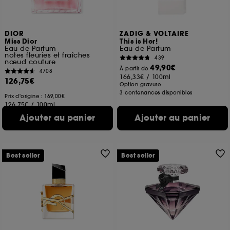
DIOR
ZADIG & VOLTAIRE
Miss Dior
This is Her!
Eau de Parfum
Eau de Parfum
notes fleuries et fraîches
439
nœud couture
49,90€
À partir de
4708
166,33€
/
100ml
126,75€
Option gravure
3 contenances disponibles
Prix d'origine : 169,00€
126,75€
/
100ml
4 contenances disponibles
Ajouter au panier
Ajouter au panier
Best seller
Best seller