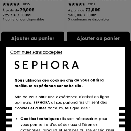
1035
2041
79,00€
72,00€
À partir de
À partir de
225,71€
/
100ml
240,00€
/
100ml
4 contenances disponibles
3 contenances disponibles
Ajouter au panier
Ajouter au panier
Continuer sans accepter
Hot on social
Nous utilisons des cookies afin de vous offrir la
meilleure expérience sur notre site.
Afin de vous offrir une expérience d’achat en ligne
optimale, SEPHORA et ses partenaires utilisent des
GUERLAIN
YVES SAINT LAURENT
cookies et autres traceurs, tels que des :
Duo Aqua Allegoria
Libre Berry Crush
Florabloom Forte et
Eau de Parfum Florale Fruitée pour femme
Cookies techniques :
ils sont nécessaires pour
Terracotta Le Teint fond de
1960
teint
vous permettre d’accéder aux différentes
89,00€
À partir de
188,00€
catégories, produits et services du site et sécuriser