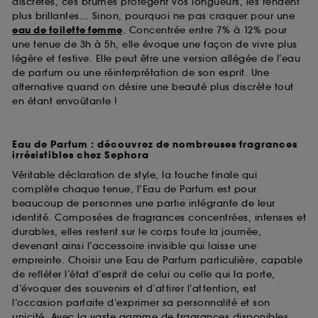
discrètes, ces brumes protègent vos longueurs, les rendent
plus brillantes... Sinon, pourquoi ne pas craquer pour une
eau de toilette femme
. Concentrée entre 7% à 12% pour
une tenue de 3h à 5h, elle évoque une façon de vivre plus
légère et festive. Elle peut être une version allégée de l’eau
de parfum ou une réinterprétation de son esprit. Une
alternative quand on désire une beauté plus discrète tout
en étant envoûtante !
Eau de Parfum : découvrez de nombreuses fragrances
irrésistibles chez Sephora
Véritable déclaration de style, la touche finale qui
complète chaque tenue, l’Eau de Parfum est pour
beaucoup de personnes une partie intégrante de leur
identité. Composées de fragrances concentrées, intenses et
durables, elles restent sur le corps toute la journée,
devenant ainsi l’accessoire invisible qui laisse une
empreinte. Choisir une Eau de Parfum particulière, capable
de refléter l’état d’esprit de celui ou celle qui la porte,
d’évoquer des souvenirs et d’attirer l’attention, est
l’occasion parfaite d’exprimer sa personnalité et son
unicité. Avec la vaste gamme de fragrances disponibles