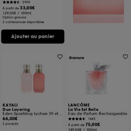
2908
33,00€
À partir de
129,00€
/
100ml
Option gravure
3 contenances disponibles
Ajouter au panier
Gravure
KAYALI
LANCÔME
Duo Layering
La Vie Est Belle
Eden Sparkling Lychee 39 et Yum Boujee Marshmallow 81
Eau de Parfum Rechargeable
66,00€
1840
75,00€
2 produits
À partir de
149,00€
/
100ml