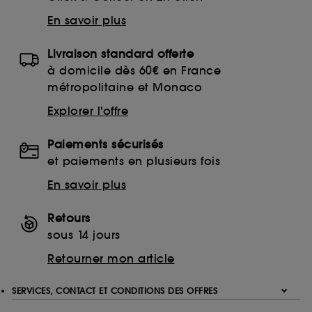
finalités acceptées, avec les données personnelles
En savoir plus
collectées ou générées lors de votre activité en ligne
ou en magasin. Pour refuser tous les cookies, cliques
sur "continuer sans accepter". Voous pouvez à tout
Livraison standard offerte
moment choisir de retirer votrte consentement. Si vous
à domicile dès 60€ en France
souhaitez obtenir plus d'information sur les cookies
métropolitaine et Monaco
utilisés,
cliquez
ici
.
Explorer l'offre
Paiements sécurisés
et paiements en plusieurs fois
En savoir plus
Retours
sous 14 jours
Retourner mon article
SERVICES, CONTACT ET CONDITIONS DES OFFRES