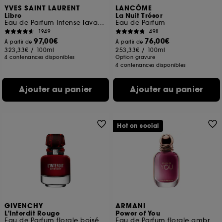
YVES SAINT LAURENT
LANCÔME
Libre
La Nuit Trésor
Eau de Parfum Intense lavande florale rechargeable pour femme
Eau de Parfum
1949
498
97,00€
76,00€
À partir de
À partir de
323,33€
/
100ml
253,33€
/
100ml
4 contenances disponibles
Option gravure
4 contenances disponibles
Ajouter au panier
Ajouter au panier
Hot on social
GIVENCHY
ARMANI
L'Interdit Rouge
Power of You
Eau de Parfum florale boisée épicée pour femme
Eau de Parfum florale ambrée fruitée pour femme