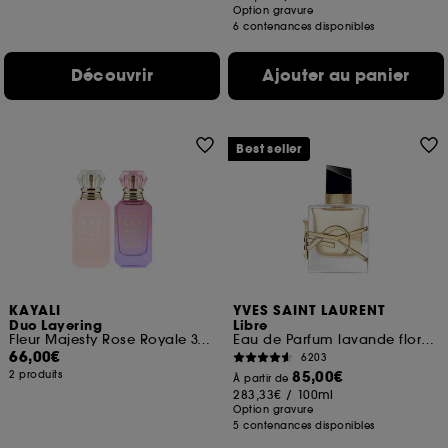
Option gravure
6 contenances disponibles
Découvrir
Ajouter au panier
Best seller
KAYALI
YVES SAINT LAURENT
Duo Layering
Libre
Fleur Majesty Rose Royale 31 et Yum Boujee Marshmallow 81
Eau de Parfum lavande florale rechargeable pour femme
66,00€
6203
85,00€
2 produits
À partir de
283,33€
/
100ml
Option gravure
5 contenances disponibles