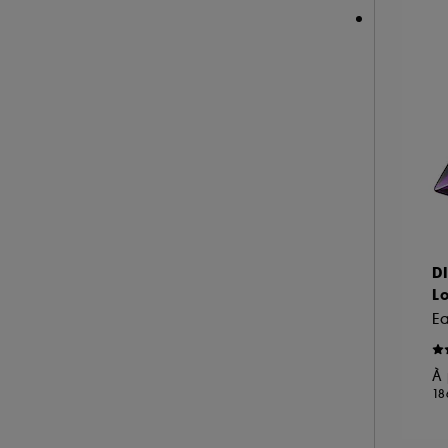
D
L
E
À 
18