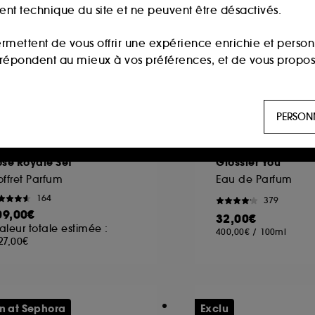
ment technique du site et ne peuvent être désactivés.
ermettent de vous offrir une expérience enrichie et per
i répondent au mieux à vos préférences, et de vous propo
ls sont utilisés pour vous présenter du contenu susceptible
PERSON
aux, sur la base des pages que vous avez consultées, de votr
AYALI
GLOSSIER
se Royale Set
Glossier You
 permettent de réaliser des statistiques de fréquentation et
ffret Parfum
Eau de Parfum
164
379
09,00€
32,00€
n ligne :
ils nous permettent de lutter notamment contre
aleur totale estimée :
400,00€
/
100ml
27,00€
es permettant l’affichage et/ou la fourniture de certaines fo
de vous faire bénéficier de l’authentification prolongée vo
n at Sephora
Exclu
saisir à nouveau votre identifiant et mot de passe.