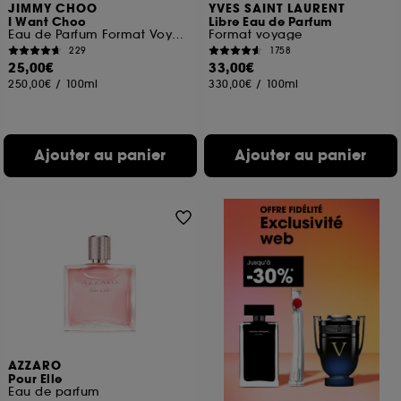
JIMMY CHOO
YVES SAINT LAURENT
I Want Choo
Libre Eau de Parfum
Eau de Parfum Format Voyage
Format voyage
229
1758
25,00€
33,00€
250,00€
/
100ml
330,00€
/
100ml
Ajouter au panier
Ajouter au panier
AZZARO
Pour Elle
Eau de parfum