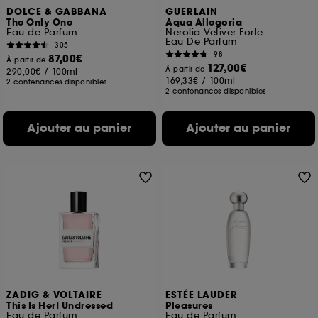
DOLCE & GABBANA
GUERLAIN
The Only One
Aqua Allegoria
Eau de Parfum
Nerolia Vetiver Forte
Eau De Parfum
305
98
87,00€
À partir de
127,00€
À partir de
290,00€
/
100ml
169,33€
/
100ml
2 contenances disponibles
2 contenances disponibles
Ajouter au panier
Ajouter au panier
ZADIG & VOLTAIRE
ESTÉE LAUDER
This Is Her! Undressed
Pleasures
Eau de Parfum
Eau de Parfum