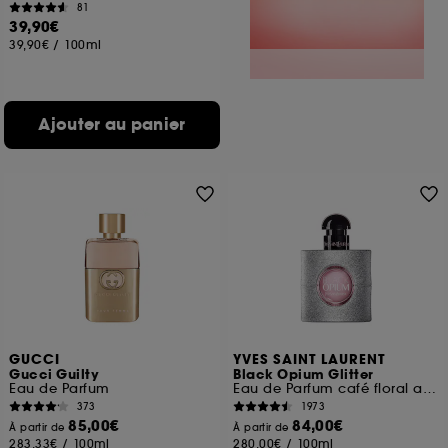
81
39,90€
39,90€
/
100ml
Ajouter au panier
GUCCI
YVES SAINT LAURENT
Gucci Guilty
Black Opium Glitter
Eau de Parfum
Eau de Parfum café floral ambré pour femme
373
1973
85,00€
84,00€
À partir de
À partir de
283,33€
/
100ml
280,00€
/
100ml