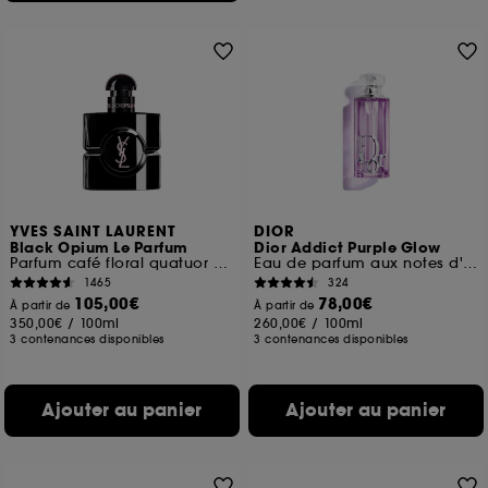
YVES SAINT LAURENT
DIOR
Black Opium Le Parfum
Dior Addict Purple Glow
Parfum café floral quatuor de vanilles pour femme
Eau de parfum aux notes d'iris et de framboise
1465
324
105,00€
78,00€
À partir de
À partir de
350,00€
/
100ml
260,00€
/
100ml
3 contenances disponibles
3 contenances disponibles
Ajouter au panier
Ajouter au panier