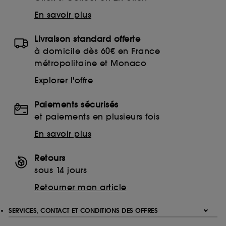
finalités acceptées, avec les données personnelles
En savoir plus
collectées ou générées lors de votre activité en ligne
ou en magasin. Pour refuser tous les cookies, cliques
sur "continuer sans accepter". Voous pouvez à tout
Livraison standard offerte
moment choisir de retirer votrte consentement. Si vous
à domicile dès 60€ en France
souhaitez obtenir plus d'information sur les cookies
métropolitaine et Monaco
utilisés,
cliquez
ici
.
Explorer l'offre
Paiements sécurisés
et paiements en plusieurs fois
En savoir plus
Retours
sous 14 jours
Retourner mon article
SERVICES, CONTACT ET CONDITIONS DES OFFRES