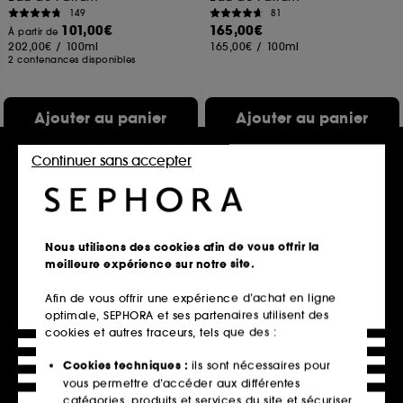
149
81
101,00€
165,00€
À partir de
202,00€
/
100ml
165,00€
/
100ml
2 contenances disponibles
Ajouter au panier
Ajouter au panier
Continuer sans accepter
Nous utilisons des cookies afin de vous offrir la
meilleure expérience sur notre site.
Afin de vous offrir une expérience d’achat en ligne
optimale, SEPHORA et ses partenaires utilisent des
JEAN PAUL GAULTIER
DIOR
cookies et autres traceurs, tels que des :
La Belle Paradise Garden
Duo Dior Addict Purple
Eau de parfum
Eau de parfum et huile à lèvres hydratante
Cookies techniques :
ils sont nécessaires pour
158,00€
285
vous permettre d’accéder aux différentes
165,00€
2 produits
catégories, produits et services du site et sécuriser