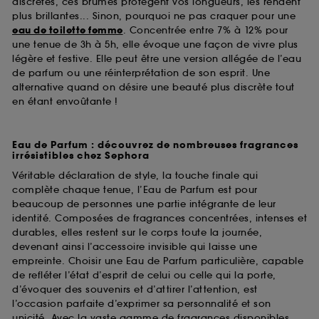
discrètes, ces brumes protègent vos longueurs, les rendent
plus brillantes... Sinon, pourquoi ne pas craquer pour une
eau de toilette femme
. Concentrée entre 7% à 12% pour
une tenue de 3h à 5h, elle évoque une façon de vivre plus
légère et festive. Elle peut être une version allégée de l’eau
de parfum ou une réinterprétation de son esprit. Une
alternative quand on désire une beauté plus discrète tout
en étant envoûtante !
Eau de Parfum : découvrez de nombreuses fragrances
irrésistibles chez Sephora
Véritable déclaration de style, la touche finale qui
complète chaque tenue, l’Eau de Parfum est pour
beaucoup de personnes une partie intégrante de leur
identité. Composées de fragrances concentrées, intenses et
durables, elles restent sur le corps toute la journée,
devenant ainsi l’accessoire invisible qui laisse une
empreinte. Choisir une Eau de Parfum particulière, capable
de refléter l’état d’esprit de celui ou celle qui la porte,
d’évoquer des souvenirs et d’attirer l’attention, est
l’occasion parfaite d’exprimer sa personnalité et son
unicité. Avec la vaste gamme de fragrances disponibles