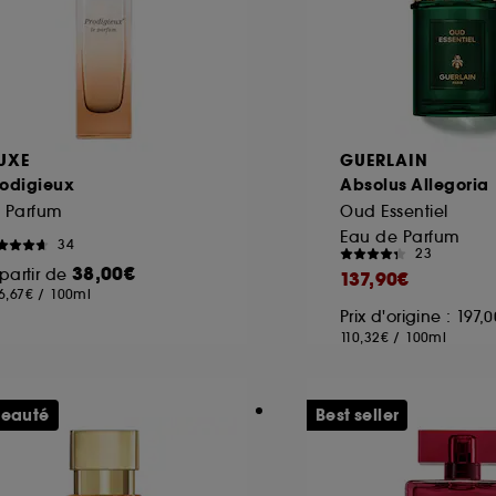
UXE
GUERLAIN
rodigieux
Absolus Allegoria
e Parfum
Oud Essentiel
Eau de Parfum
34
23
38,00€
partir de
137,90€
6,67€
/
100ml
Prix d'origine : 197,
110,32€
/
100ml
eauté
Best seller