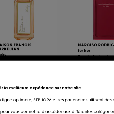
AISON FRANCIS
NARCISO RODRIG
URKDJIAN
for her
urky
Eau de Parfum Int
au de parfum
199
8
135,00€
97,00€
partir de
À partir de
5,71€
/
100ml
188,00€
/
100ml
ir la meilleure expérience sur notre site.
 ligne optimale, SEPHORA et ses partenaires utilisent des c
s pour vous permettre d’accéder aux différentes catégories, 