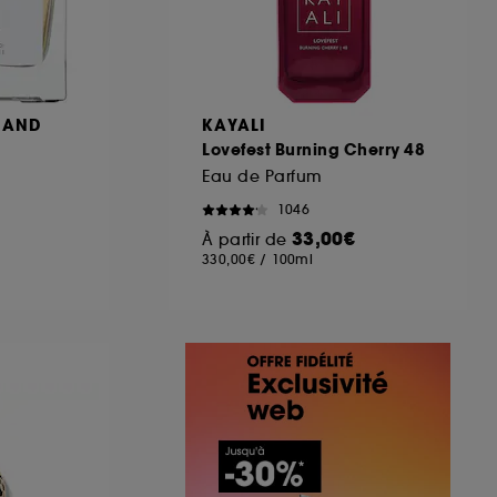
MAND
KAYALI
Lovefest Burning Cherry 48
Eau de Parfum
1046
33,00€
À partir de
330,00€
/
100ml