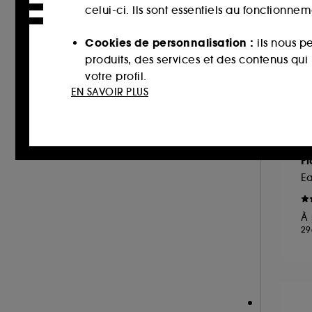
MONTBLANC (2)
celui-ci. Ils sont essentiels au fonctionne
MOROCCANOIL (2)
Cookies de personnalisation :
ils nous p
MUGLER (16)
produits, des services et des contenus qu
NARCISO RODRIGUEZ (25)
votre profil.
EN SAVOIR PLUS
NINA RICCI (9)
Cookies réseaux sociaux et publicité :
i
NUXE (2)
sur des sites tiers et sur les réseaux soci
OUAI (1)
interactions.
G
PENHALIGON'S (34)
F
Cookies de mesure d’audience :
ils nous
PHLUR (16)
E
améliorer la performance.
PRADA (17)
À 
RABANNE FRAGRANCES (16)
Cookies de sécurisation des paiements e
29
RARE BEAUTY (10)
usurpations d’identité.
REMINISCENCE (8)
Cookies fonctionnels :
il s’agit de cooki
ROCHAS (8)
d’authentification qui sont utilisés afin 
SERGE LUTENS (18)
de votre prochaine visite sur le site sans 