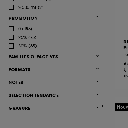
DOLCE & GABBANA (21)
Parfum solide (11)
≥ 500 ml (2)
ELIE SAAB (3)
Soins corps parfumés (164)
PROMOTION
ESTÉE LAUDER (7)
Extrait de parfum (47)
0 (185)
FENTY FRAGRANCE (1)
Eau de cologne (48)
25% (75)
FLORAL STREET (1)
N
Brumes parfumées (115)
30% (65)
GIVENCHY (23)
P
GLOSSIER (12)
L
FAMILLES OLFACTIVES
GUCCI (45)
Floral (655)
FORMATS
À 
GUERLAIN (46)
Boisé (305)
12
Flacon classique (702)
GUY LAROCHE (1)
NOTES
Fruité (247)
Coffret (85)
HERMÈS (20)
Ambré (198)
(84)
SÉLECTION TENDANCE
Mini parfum (68)
HOLLISTER (6)
Frais (188)
& plus (829)
Flacon rechargeable (44)
Nouveauté (159)
HUDA BEAUTY (1)
Nouv
GRAVURE
Vanillé (182)
& plus (882)
Recharge (25)
Best seller (32)
HUGO BOSS (2)
Oriental (171)
Gravable (79)
& plus (885)
Roll-On / Bille (3)
Hot on social (12)
ISSEY MIYAKE (3)
Musqué (155)