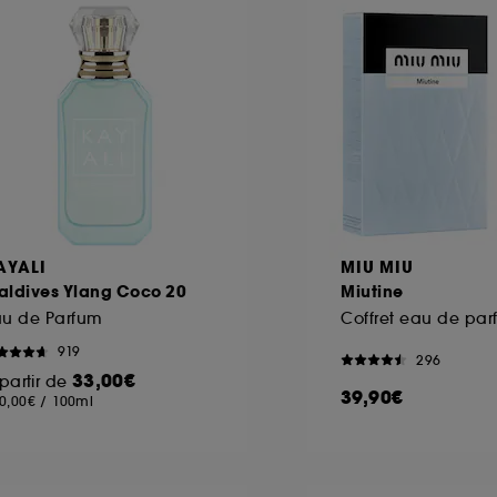
ôt et la lecture de ces traceurs requiert votre accord. V
rsonnaliser mes choix" ci-dessous ou décider de "tout ac
s Cookies, pour les finalités acceptées, avec les données
ur refuser tous les cookies, cliques sur "continuer sans a
tez obtenir plus d'information sur les cookies utilisés,
cliq
AYALI
MIU MIU
aldives Ylang Coco 20
Miutine
au de Parfum
919
296
33,00€
partir de
39,90€
0,00€
/
100ml