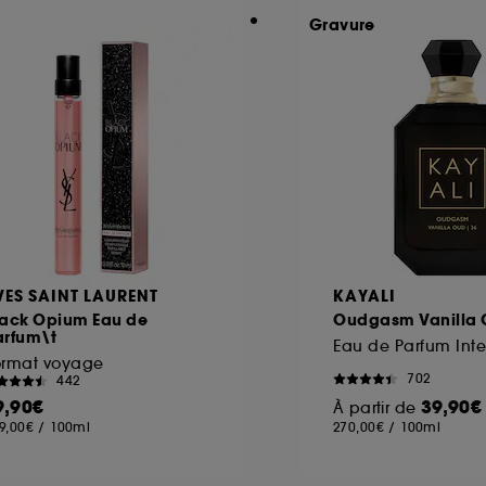
Gravure
VES SAINT LAURENT
KAYALI
lack Opium Eau de
Oudgasm Vanilla 
arfum\t
Eau de Parfum Int
ormat voyage
702
442
9,90€
39,90€
À partir de
9,00€
/
100ml
270,00€
/
100ml