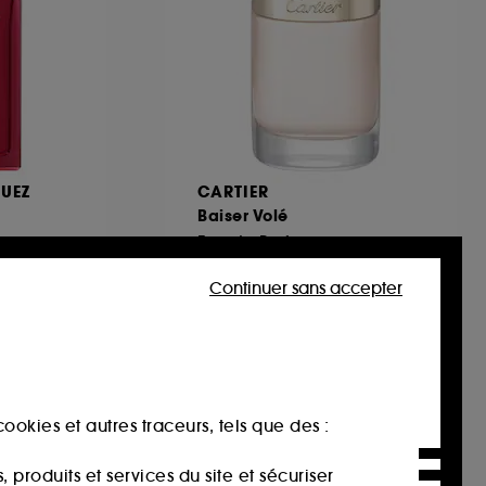
UEZ
CARTIER
Baiser Volé
ense
Eau de Parfum
89
Continuer sans accepter
139,00€
À partir de
278,00€
/
100ml
ookies et autres traceurs, tels que des :
produits et services du site et sécuriser