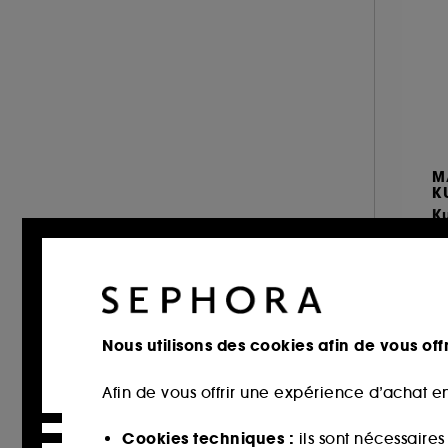
& plus (886)
JEAN PAUL GAULTIER (14)
Sucré (112)
JIMMY CHOO (14)
Epicé (96)
JO MALONE LONDON (1)
Chypré (90)
JULIETTE HAS A GUN (25)
Aromatique (53)
KAYALI (42)
Citrus (35)
KENZO (17)
M
Poudré (33)
KILIAN PARIS (36)
K
Vert (23)
K
L'ARTISAN PARFUMEUR (35)
Marin (14)
E
LACOSTE (4)
À 
LANCÔME (25)
38
LE MONDE GOURMAND (12)
LOLITA LEMPICKA (12)
Nous utilisons des cookies afin de vous offr
MAISON FRANCIS KURKDJIAN (33)
Afin de vous offrir une expérience d’achat en
MAISON MARGIELA (4)
MIU MIU (6)
Cookies techniques :
ils sont nécessaire