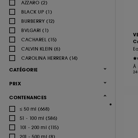
AZZARO (2)
BLACK UP (1)
BURBERRY (12)
BVLGARI (1)
V
CACHAREL (15)
Cr
CALVIN KLEIN (6)
E
CAROLINA HERRERA (14)
À 
CARTIER (4)
CATÉGORIE
24
CERRUTI (1)
Parfum
PRIX
CHANEL (20)
Parfum femme
CHARLOTTE TILBURY (8)
CONTENANCES
CHLOÉ (42)
≤ 50 ml (668)
Eau de parfum (1022)
CLINIQUE (4)
51 - 100 ml (586)
Eau de toilette (253)
DIESEL (2)
101 - 200 ml (115)
Parfum cheveux (71)
DIOR (20)
201 - 500 ml (8)