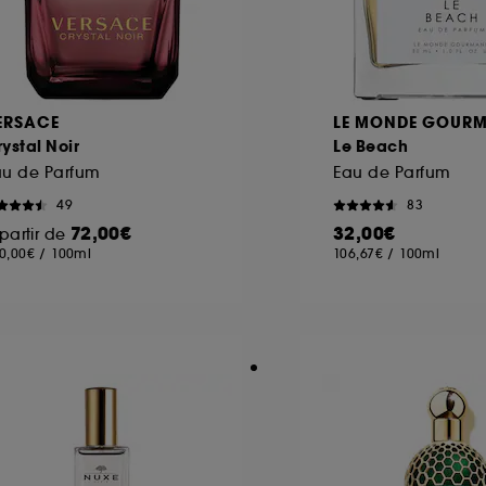
ERSACE
LE MONDE GOUR
ystal Noir
Le Beach
au de Parfum
Eau de Parfum
49
83
72,00€
32,00€
partir de
0,00€
/
100ml
106,67€
/
100ml