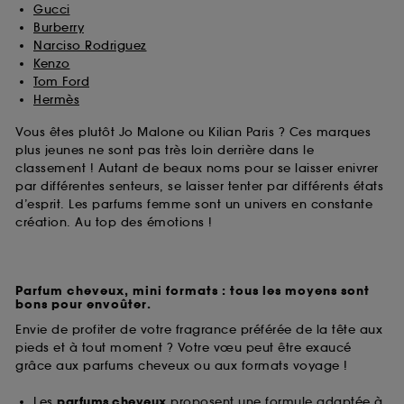
Gucci
Burberry
Narciso Rodriguez
Kenzo
Tom Ford
Hermès
Vous êtes plutôt Jo Malone ou Kilian Paris ? Ces marques
plus jeunes ne sont pas très loin derrière dans le
classement ! Autant de beaux noms pour se laisser enivrer
par différentes senteurs, se laisser tenter par différents états
d’esprit. Les parfums femme sont un univers en constante
création. Au top des émotions !
Parfum cheveux, mini formats : tous les moyens sont
bons pour envoûter.
Envie de profiter de votre fragrance préférée de la tête aux
pieds et à tout moment ? Votre vœu peut être exaucé
grâce aux parfums cheveux ou aux formats voyage !
Les
parfums cheveux
proposent une formule adaptée à