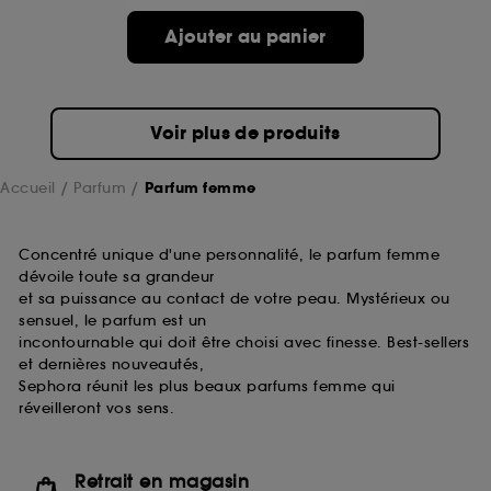
de ces cookies grâce au bouton "personnaliser mes
choix" ci-dessous ou décider de "tout accepter".
Ajouter au panier
Sephora pourra associer les informations de
navigation collectées par ces Cookies, pour les
finalités acceptées, avec les données personnelles
collectées ou générées lors de votre activité en ligne
Voir plus de produits
ou en magasin. Pour refuser tous les cookies, cliques
sur "continuer sans accepter". Voous pouvez à tout
moment choisir de retirer votrte consentement. Si vous
Accueil
Parfum
Parfum femme
souhaitez obtenir plus d'information sur les cookies
utilisés,
cliquez
ici
.
Concentré unique d'une personnalité, le parfum femme
dévoile toute sa grandeur
et sa puissance au contact de votre peau. Mystérieux ou
sensuel, le parfum est un
incontournable qui doit être choisi avec finesse. Best-sellers
et dernières nouveautés,
Sephora réunit les plus beaux parfums femme qui
réveilleront vos sens.
Retrait en magasin