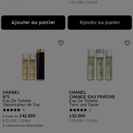
220,00€
/
100ml
Ajouter au panier
Ajouter au panier
CHANEL
CHANEL
N°5
CHANCE EAU FRAÎCHE
Eau De Toilette
Eau De Toilette
Vaporisateur de Sac
Twist and Spray
5
2
142,00€
132,00€
À partir de
825,00€
/
100ml
220,00€
/
100ml
2 contenances disponibles