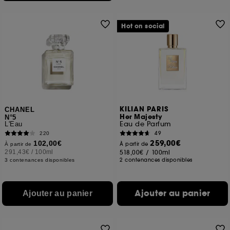
Hot on social
KILIAN PARIS
CHANEL
Her Majesty
N°5
Eau de Parfum
L'Eau
49
220
259,00€
102,00€
À partir de
À partir de
291,43€
/
100ml
518,00€
/
100ml
2 contenances disponibles
3 contenances disponibles
Ajouter au panier
Ajouter au panier