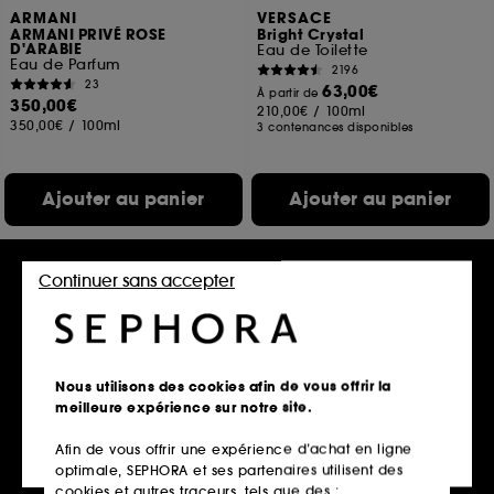
ARMANI
VERSACE
ARMANI PRIVÉ ROSE
Bright Crystal
D'ARABIE
Eau de Toilette
Eau de Parfum
2196
23
63,00€
À partir de
350,00€
210,00€
/
100ml
350,00€
/
100ml
3 contenances disponibles
Ajouter au panier
Ajouter au panier
Continuer sans accepter
Nous utilisons des cookies afin de vous offrir la
meilleure expérience sur notre site.
Afin de vous offrir une expérience d’achat en ligne
VALENTINO
KENZO
optimale, SEPHORA et ses partenaires utilisent des
Born in Roma Donna Rendez-
KENZO PARFUM D'ÉTÉ
Vous Ivory
Eau de Parfum
cookies et autres traceurs, tels que des :