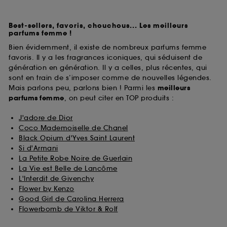
Best-sellers, favoris, chouchous... Les meilleurs
parfums femme !
Bien évidemment, il existe de nombreux parfums femme
favoris. Il y a les fragrances iconiques, qui séduisent de
génération en génération. Il y a celles, plus récentes, qui
sont en train de s’imposer comme de nouvelles légendes.
Mais parlons peu, parlons bien ! Parmi les
meilleurs
parfums
femme
, on peut citer en TOP produits :
J'adore de Dior
Coco Mademoiselle de Chanel
Black Opium d'Yves Saint Laurent
Si d'Armani
La Petite Robe Noire de Guerlain
La Vie est Belle de Lancôme
L'Interdit de Givenchy
Flower by Kenzo
Good Girl de Carolina Herrera
Flowerbomb de Viktor & Rolf