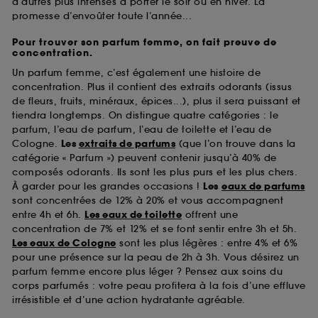
d’autres plus intenses à porter le soir ou en hiver. La
promesse d’envoûter toute l’année...
Pour trouver son parfum femme, on fait preuve de
concentration.
Un parfum femme, c’est également une histoire de
concentration. Plus il contient des extraits odorants (issus
de fleurs, fruits, minéraux, épices...), plus il sera puissant et
tiendra longtemps. On distingue quatre catégories : le
parfum, l’eau de parfum, l’eau de toilette et l’eau de
Cologne.
Les
extraits de parfums
(que l’on trouve dans la
catégorie « Parfum ») peuvent contenir jusqu’à 40% de
composés odorants. Ils sont les plus purs et les plus chers.
À garder pour les grandes occasions !
Les
eaux de parfums
sont concentrées de 12% à 20% et vous accompagnent
entre 4h et 6h.
Les eaux de toilette
offrent une
concentration de 7% et 12% et se font sentir entre 3h et 5h.
Les eaux de Cologne
sont les plus légères : entre 4% et 6%
pour une présence sur la peau de 2h à 3h. Vous désirez un
parfum femme encore plus léger ? Pensez aux soins du
corps parfumés : votre peau profitera à la fois d’une effluve
irrésistible et d’une action hydratante agréable.