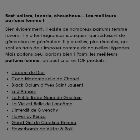
Best-sellers, favoris, chouchous... Les meilleurs
parfums femme !
Bien évidemment, il existe de nombreux parfums femme
favoris. Il y a les fragrances iconiques, qui séduisent de
génération en génération. Il y a celles, plus récentes, qui
sont en train de s’imposer comme de nouvelles légendes.
Mais parlons peu, parlons bien ! Parmi les
meilleurs
parfums
femme
, on peut citer en TOP produits :
J'adore de Dior
Coco Mademoiselle de Chanel
Black Opium d'Yves Saint Laurent
Si d'Armani
La Petite Robe Noire de Guerlain
La Vie est Belle de Lancôme
L'Interdit de Givenchy
Flower by Kenzo
Good Girl de Carolina Herrera
Flowerbomb de Viktor & Rolf