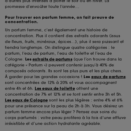
d’autres plus intenses à porter le soir ou en hiver. La
promesse d’envoûter toute l’année...
Pour trouver son parfum femme, on fait preuve de
concentration.
Un parfum femme, c’est également une histoire de
concentration. Plus il contient des extraits odorants (issus
de fleurs, fruits, minéraux, épices...), plus il sera puissant et
tiendra longtemps. On distingue quatre catégories : le
parfum, l’eau de parfum, l’eau de toilette et l’eau de
Cologne.
Les
extraits de parfums
(que l’on trouve dans la
catégorie « Parfum ») peuvent contenir jusqu’à 40% de
composés odorants. Ils sont les plus purs et les plus chers.
À garder pour les grandes occasions !
Les
eaux de parfums
sont concentrées de 12% à 20% et vous accompagnent
entre 4h et 6h.
Les eaux de toilette
offrent une
concentration de 7% et 12% et se font sentir entre 3h et 5h.
Les eaux de Cologne
sont les plus légères : entre 4% et 6%
pour une présence sur la peau de 2h à 3h. Vous désirez un
parfum femme encore plus léger ? Pensez aux soins du
corps parfumés : votre peau profitera à la fois d’une effluve
irrésistible et d’une action hydratante agréable.