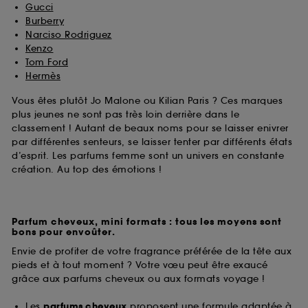
Gucci
Burberry
Narciso Rodriguez
Kenzo
Tom Ford
Hermès
Vous êtes plutôt Jo Malone ou Kilian Paris ? Ces marques
plus jeunes ne sont pas très loin derrière dans le
classement ! Autant de beaux noms pour se laisser enivrer
par différentes senteurs, se laisser tenter par différents états
d’esprit. Les parfums femme sont un univers en constante
création. Au top des émotions !
Parfum cheveux, mini formats : tous les moyens sont
bons pour envoûter.
Envie de profiter de votre fragrance préférée de la tête aux
pieds et à tout moment ? Votre vœu peut être exaucé
grâce aux parfums cheveux ou aux formats voyage !
Les
parfums cheveux
proposent une formule adaptée à