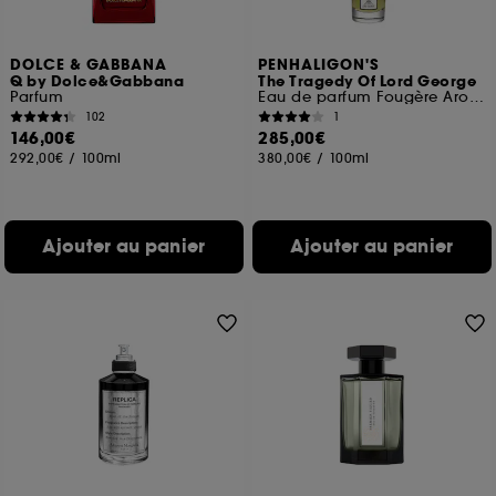
DOLCE & GABBANA
PENHALIGON'S
Q by Dolce&Gabbana
The Tragedy Of Lord George
Parfum
Eau de parfum Fougère Aromatique
102
1
146,00€
285,00€
292,00€
/
100ml
380,00€
/
100ml
Ajouter au panier
Ajouter au panier