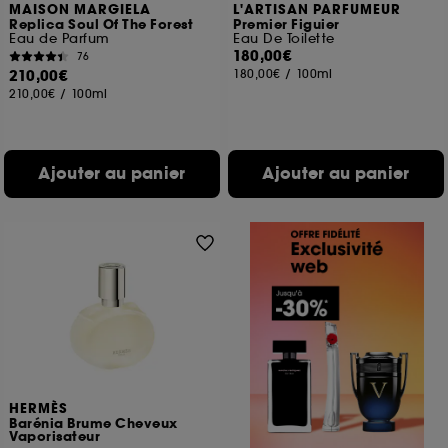
MAISON MARGIELA
L'ARTISAN PARFUMEUR
Replica Soul Of The Forest
Premier Figuier
Eau de Parfum
Eau De Toilette
180,00€
76
210,00€
180,00€
/
100ml
210,00€
/
100ml
Ajouter au panier
Ajouter au panier
HERMÈS
Barénia Brume Cheveux
Vaporisateur