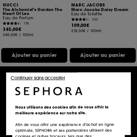
GUCCI
MARC JACOBS
The Alchemist's Garden The
Marc Jacobs Daisy Dream
Heart Of Leo
Eau de Toilette
Eau de Parfum
332
174
109,00€
345,00€
218,00€
/
100ml
345,00€
/
100ml
Ajouter au panier
Ajouter au panier
Continuer sans accepter
Nous utilisons des cookies afin de vous offrir la
meilleure expérience sur notre site.
Afin de vous offrir une expérience d’achat en ligne
ACQUA DI PARMA
GUCCI
optimale, SEPHORA et ses partenaires utilisent des
Arancia di Capri La Riserva
The Alchemist's Garden
Winter's Spring
Eau de Parfum
cookies et autres traceurs, tels que des :