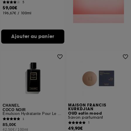
5
59,00€
196,67€
/
100ml
Ajouter au panier
MAISON FRANCIS
CHANEL
KURKDJIAN
COCO NOIR
OUD satin mood
Emulsion Hydratante Pour Le Corps
Savon parfumant
1
1
85,00€
49,90€
42,50€
/
100ml