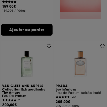
1
159,00€
159,00€
/
100ml
Ajouter au panier
VAN CLEEF AND ARPELS
PRADA
Collection Extraordinaire
Les Infusions
Thé Amara
Eau de Parfum boisée lactée pour homme et femme
Eau De Parfum
756
2
205,00€
200,00€
205,00€
/
100ml