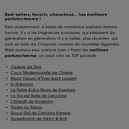
Best-sellers, favoris, chouchous... Les meilleurs
parfums femme !
Bien évidemment, il existe de nombreux parfums femme
favoris. Il y a les fragrances iconiques, qui séduisent de
génération en génération. Il y a celles, plus récentes, qui
sont en train de s’imposer comme de nouvelles légendes.
Mais parlons peu, parlons bien ! Parmi les
meilleurs
parfums
femme
, on peut citer en TOP produits :
J'adore de Dior
Coco Mademoiselle de Chanel
Black Opium d'Yves Saint Laurent
Si d'Armani
La Petite Robe Noire de Guerlain
La Vie est Belle de Lancôme
L'Interdit de Givenchy
Flower by Kenzo
Good Girl de Carolina Herrera
Flowerbomb de Viktor & Rolf