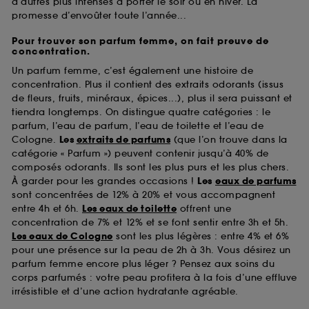
d’autres plus intenses à porter le soir ou en hiver. La
promesse d’envoûter toute l’année...
Pour trouver son parfum femme, on fait preuve de
concentration.
Un parfum femme, c’est également une histoire de
concentration. Plus il contient des extraits odorants (issus
de fleurs, fruits, minéraux, épices...), plus il sera puissant et
tiendra longtemps. On distingue quatre catégories : le
parfum, l’eau de parfum, l’eau de toilette et l’eau de
Cologne.
Les
extraits de parfums
(que l’on trouve dans la
catégorie « Parfum ») peuvent contenir jusqu’à 40% de
composés odorants. Ils sont les plus purs et les plus chers.
À garder pour les grandes occasions !
Les
eaux de parfums
sont concentrées de 12% à 20% et vous accompagnent
entre 4h et 6h.
Les eaux de toilette
offrent une
concentration de 7% et 12% et se font sentir entre 3h et 5h.
Les eaux de Cologne
sont les plus légères : entre 4% et 6%
pour une présence sur la peau de 2h à 3h. Vous désirez un
parfum femme encore plus léger ? Pensez aux soins du
corps parfumés : votre peau profitera à la fois d’une effluve
irrésistible et d’une action hydratante agréable.