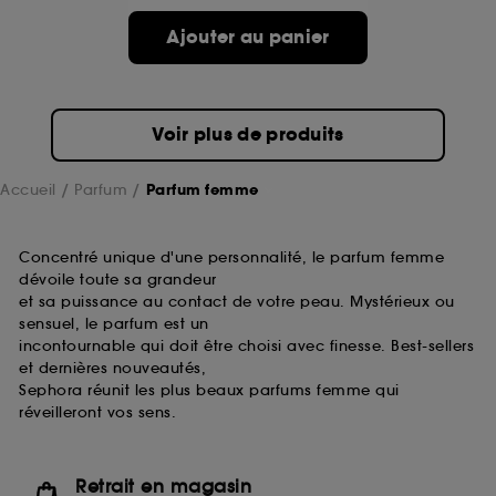
de ces cookies grâce au bouton "personnaliser mes
choix" ci-dessous ou décider de "tout accepter".
Ajouter au panier
Sephora pourra associer les informations de
navigation collectées par ces Cookies, pour les
finalités acceptées, avec les données personnelles
collectées ou générées lors de votre activité en ligne
Voir plus de produits
ou en magasin. Pour refuser tous les cookies, cliques
sur "continuer sans accepter". Voous pouvez à tout
moment choisir de retirer votrte consentement. Si vous
Accueil
Parfum
Parfum femme
souhaitez obtenir plus d'information sur les cookies
utilisés,
cliquez
ici
.
Concentré unique d'une personnalité, le parfum femme
dévoile toute sa grandeur
et sa puissance au contact de votre peau. Mystérieux ou
sensuel, le parfum est un
incontournable qui doit être choisi avec finesse. Best-sellers
et dernières nouveautés,
Sephora réunit les plus beaux parfums femme qui
réveilleront vos sens.
Retrait en magasin