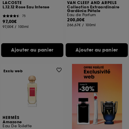
LACOSTE
VAN CLEEF AND ARPELS
L.12.12 Rose Eau Intense
Collection Extraordinaire
Gardénia Pétale
Eau de Parfum
75
200,00€
97,00€
266,67€
/
100ml
97,00€
/
100ml
Ajouter au panier
Ajouter au panier
Exclu web
HERMÈS
Amazone
Eau De Toilette