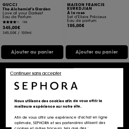
GUCCI
MAISON FRANCIS
KURKDJIAN
The Alchemist's Garden
À la rose
Love at your Darkest
Eau de Parfum
Set d'Elixirs Précieux
Eau de parfum
166
105,00€
345,00€
345,00€
/
100ml
Ajouter au panier
Ajouter au panier
Continuer sans accepter
Nous utilisons des cookies afin de vous offrir la
meilleure expérience sur notre site.
Afin de vous offrir une expérience d’achat en ligne
MIU MIU
JEAN PAUL GAULTIER
optimale, SEPHORA et ses partenaires utilisent des
L'Eau Bleue
Gaultier Divine
Eau de parfum fraîche et florale pour femme
Gel Douche Parfumé et Floral pour Femme
cookies et autres traceurs, tels que des :