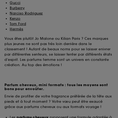
Gucci
Burberry
Narciso Rodriguez
Kenzo
Tom Ford
Hermès
Vous êtes plutôt Jo Malone ou Kilian Paris ? Ces marques
plus jeunes ne sont pas très loin derrière dans le
classement ! Autant de beaux noms pour se laisser enivrer
par différentes senteurs, se laisser tenter par différents états
d’esprit. Les parfums femme sont un univers en constante
création. Au top des émotions !
Parfum cheveux, mini formats : tous les moyens sont
bons pour envoûter.
Envie de profiter de votre fragrance préférée de la tête aux
pieds et à tout moment ? Votre vœu peut être exaucé
grâce aux parfums cheveux ou aux formats voyage !
Les
parfums cheveux
proposent une formule adaptée à