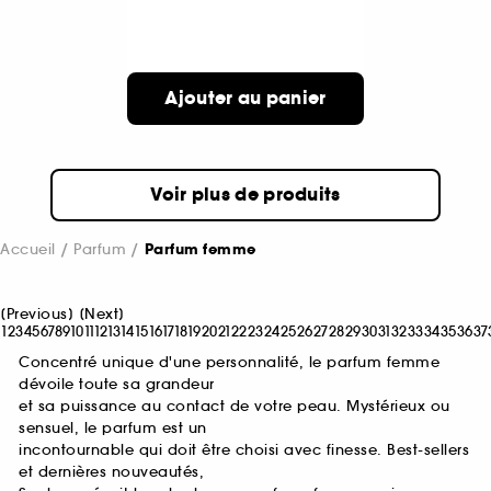
Ajouter au panier
Voir plus de produits
Accueil
Parfum
Parfum femme
[
Previous
]
[
Next
]
1
2
3
4
5
6
7
8
9
10
11
12
13
14
15
16
17
18
19
20
21
22
23
24
25
26
27
28
29
30
31
32
33
34
35
36
37
Concentré unique d'une personnalité, le parfum femme
dévoile toute sa grandeur
et sa puissance au contact de votre peau. Mystérieux ou
sensuel, le parfum est un
incontournable qui doit être choisi avec finesse. Best-sellers
et dernières nouveautés,