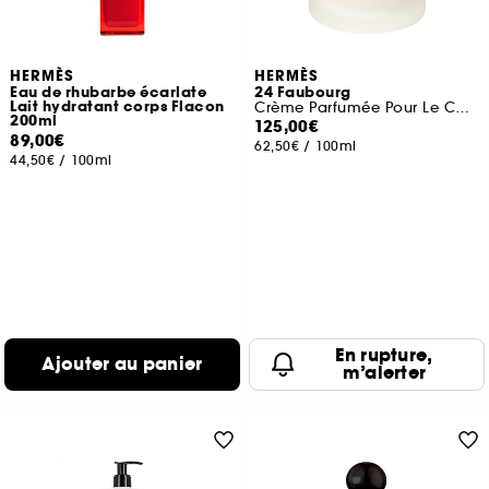
HERMÈS
HERMÈS
Eau de rhubarbe écarlate
24 Faubourg
Lait hydratant corps Flacon
Crème Parfumée Pour Le Corps
200ml
125,00€
89,00€
62,50€
/
100ml
44,50€
/
100ml
En rupture,
Ajouter au panier
m’alerter