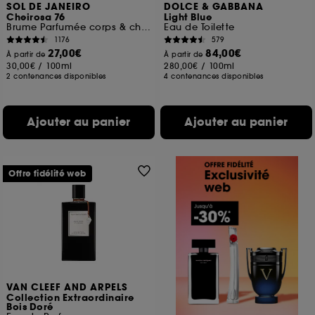
SOL DE JANEIRO
DOLCE & GABBANA
Cheirosa 76
Light Blue
Brume Parfumée corps & cheveux
Eau de Toilette
1176
579
27,00€
84,00€
À partir de
À partir de
30,00€
/
100ml
280,00€
/
100ml
2 contenances disponibles
4 contenances disponibles
Ajouter au panier
Ajouter au panier
Offre fidélité web
VAN CLEEF AND ARPELS
Collection Extraordinaire
Bois Doré