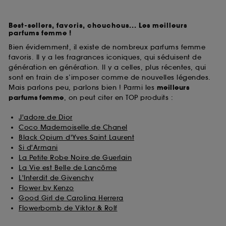
Best-sellers, favoris, chouchous... Les meilleurs
parfums femme !
Bien évidemment, il existe de nombreux parfums femme
favoris. Il y a les fragrances iconiques, qui séduisent de
génération en génération. Il y a celles, plus récentes, qui
sont en train de s’imposer comme de nouvelles légendes.
Mais parlons peu, parlons bien ! Parmi les
meilleurs
parfums
femme
, on peut citer en TOP produits :
J'adore de Dior
Coco Mademoiselle de Chanel
Black Opium d'Yves Saint Laurent
Si d'Armani
La Petite Robe Noire de Guerlain
La Vie est Belle de Lancôme
L'Interdit de Givenchy
Flower by Kenzo
Good Girl de Carolina Herrera
Flowerbomb de Viktor & Rolf