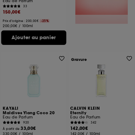
Eau de Parfum
33
150,00€
Prix d'origine : 200,00€
-25%
200,00€
/
100ml
Ajouter au panier
Gravure
KAYALI
CALVIN KLEIN
Maldives Ylang Coco 20
Eternity
Eau de Parfum
Eau de Parfum
920
342
33,00€
142,00€
À partir de
330,00€
/
100ml
142,00€
/
100ml