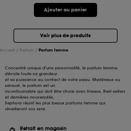
de ces cookies grâce au bouton "personnaliser mes
choix" ci-dessous ou décider de "tout accepter".
Ajouter au panier
Sephora pourra associer les informations de
navigation collectées par ces Cookies, pour les
finalités acceptées, avec les données personnelles
collectées ou générées lors de votre activité en ligne
Voir plus de produits
ou en magasin. Pour refuser tous les cookies, cliques
sur "continuer sans accepter". Voous pouvez à tout
moment choisir de retirer votrte consentement. Si vous
Accueil
Parfum
Parfum femme
souhaitez obtenir plus d'information sur les cookies
utilisés,
cliquez
ici
.
Concentré unique d'une personnalité, le parfum femme
dévoile toute sa grandeur
et sa puissance au contact de votre peau. Mystérieux ou
sensuel, le parfum est un
incontournable qui doit être choisi avec finesse. Best-sellers
et dernières nouveautés,
Sephora réunit les plus beaux parfums femme qui
réveilleront vos sens.
Retrait en magasin