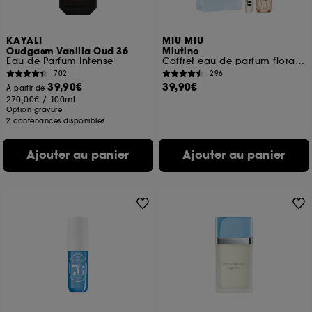
KAYALI
MIU MIU
Oudgasm Vanilla Oud 36
Miutine
Eau de Parfum Intense
Coffret eau de parfum florale pour femme
702
296
39,90€
39,90€
À partir de
270,00€
/
100ml
Option gravure
2 contenances disponibles
Ajouter au panier
Ajouter au panier