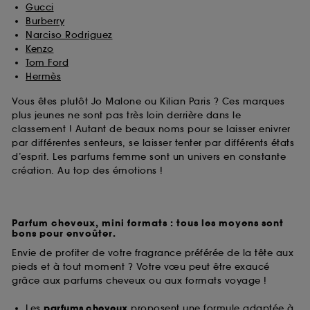
Gucci
Burberry
Narciso Rodriguez
Kenzo
Tom Ford
Hermès
Vous êtes plutôt Jo Malone ou Kilian Paris ? Ces marques
plus jeunes ne sont pas très loin derrière dans le
classement ! Autant de beaux noms pour se laisser enivrer
par différentes senteurs, se laisser tenter par différents états
d’esprit. Les parfums femme sont un univers en constante
création. Au top des émotions !
Parfum cheveux, mini formats : tous les moyens sont
bons pour envoûter.
Envie de profiter de votre fragrance préférée de la tête aux
pieds et à tout moment ? Votre vœu peut être exaucé
grâce aux parfums cheveux ou aux formats voyage !
Les
parfums cheveux
proposent une formule adaptée à