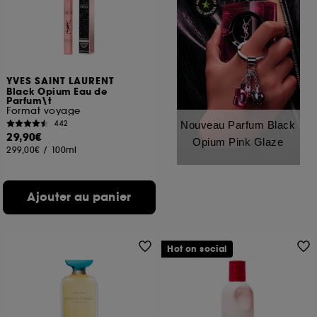
YVES SAINT LAURENT
Black Opium Eau de
Parfum\t
Format voyage
442
Nouveau Parfum Black
29,90€
Opium Pink Glaze
299,00€
/
100ml
Ajouter au panier
Hot on social