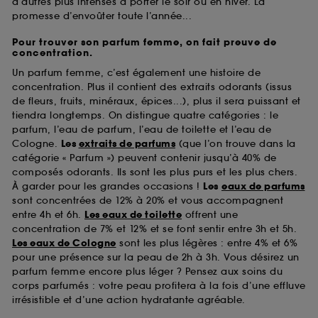
d’autres plus intenses à porter le soir ou en hiver. La
promesse d’envoûter toute l’année...
Pour trouver son parfum femme, on fait preuve de
concentration.
Un parfum femme, c’est également une histoire de
concentration. Plus il contient des extraits odorants (issus
de fleurs, fruits, minéraux, épices...), plus il sera puissant et
tiendra longtemps. On distingue quatre catégories : le
parfum, l’eau de parfum, l’eau de toilette et l’eau de
Cologne.
Les
extraits de parfums
(que l’on trouve dans la
catégorie « Parfum ») peuvent contenir jusqu’à 40% de
composés odorants. Ils sont les plus purs et les plus chers.
À garder pour les grandes occasions !
Les
eaux de parfums
sont concentrées de 12% à 20% et vous accompagnent
entre 4h et 6h.
Les eaux de toilette
offrent une
concentration de 7% et 12% et se font sentir entre 3h et 5h.
Les eaux de Cologne
sont les plus légères : entre 4% et 6%
pour une présence sur la peau de 2h à 3h. Vous désirez un
parfum femme encore plus léger ? Pensez aux soins du
corps parfumés : votre peau profitera à la fois d’une effluve
irrésistible et d’une action hydratante agréable.