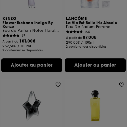
KENZO
LANCÔME
Flower Ikebana Indigo By
La Vie Est Belle Iris Absolu
Kenzo
Eau De Parfum Femme
Eau de Parfum Notes Florales Ambrées
237
67
87,00€
À partir de
101,00€
À partir de
290,00€
/
100ml
252,50€
/
100ml
2 contenances disponibles
2 contenances disponibles
Ajouter au panier
Ajouter au panier