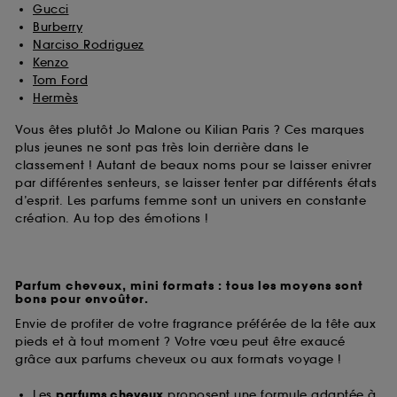
Gucci
Burberry
Narciso Rodriguez
Kenzo
Tom Ford
Hermès
Vous êtes plutôt Jo Malone ou Kilian Paris ? Ces marques
plus jeunes ne sont pas très loin derrière dans le
classement ! Autant de beaux noms pour se laisser enivrer
par différentes senteurs, se laisser tenter par différents états
d’esprit. Les parfums femme sont un univers en constante
création. Au top des émotions !
Parfum cheveux, mini formats : tous les moyens sont
bons pour envoûter.
Envie de profiter de votre fragrance préférée de la tête aux
pieds et à tout moment ? Votre vœu peut être exaucé
grâce aux parfums cheveux ou aux formats voyage !
Les
parfums cheveux
proposent une formule adaptée à