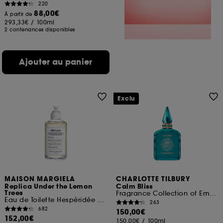
220
88,00€
À partir de
293,33€
/
100ml
2 contenances disponibles
Ajouter au panier
Exclu
MAISON MARGIELA
CHARLOTTE TILBURY
Replica Under the Lemon
Calm Bliss
Trees
Fragrance Collection of Emotions
Eau de Toilette Hespéridée Florale
263
682
150,00€
152,00€
150,00€
/
100ml