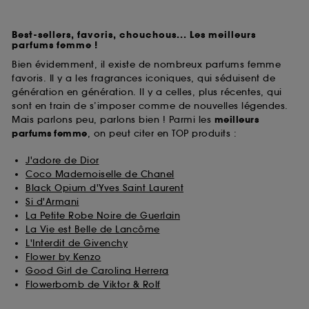
Best-sellers, favoris, chouchous... Les meilleurs
parfums femme !
Bien évidemment, il existe de nombreux parfums femme
favoris. Il y a les fragrances iconiques, qui séduisent de
génération en génération. Il y a celles, plus récentes, qui
sont en train de s’imposer comme de nouvelles légendes.
Mais parlons peu, parlons bien ! Parmi les
meilleurs
parfums
femme
, on peut citer en TOP produits :
J'adore de Dior
Coco Mademoiselle de Chanel
Black Opium d'Yves Saint Laurent
Si d'Armani
La Petite Robe Noire de Guerlain
La Vie est Belle de Lancôme
L'Interdit de Givenchy
Flower by Kenzo
Good Girl de Carolina Herrera
Flowerbomb de Viktor & Rolf