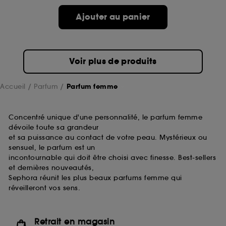
de ces cookies grâce au bouton "personnaliser mes
choix" ci-dessous ou décider de "tout accepter".
Ajouter au panier
Sephora pourra associer les informations de
navigation collectées par ces Cookies, pour les
finalités acceptées, avec les données personnelles
collectées ou générées lors de votre activité en ligne
Voir plus de produits
ou en magasin. Pour refuser tous les cookies, cliques
sur "continuer sans accepter". Voous pouvez à tout
moment choisir de retirer votrte consentement. Si vous
Accueil
Parfum
Parfum femme
souhaitez obtenir plus d'information sur les cookies
utilisés,
cliquez
ici
.
Concentré unique d'une personnalité, le parfum femme
dévoile toute sa grandeur
et sa puissance au contact de votre peau. Mystérieux ou
sensuel, le parfum est un
incontournable qui doit être choisi avec finesse. Best-sellers
et dernières nouveautés,
Sephora réunit les plus beaux parfums femme qui
réveilleront vos sens.
Retrait en magasin