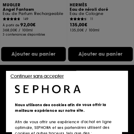
MUGLER
HERMÈS
Angel Fantasm
Eau de néroli doré
Eau de Parfum Rechargeable
Eau de Cologne
149
11
92,00€
135,00€
À partir de
368,00€
/
100ml
135,00€
/
100ml
3 contenances disponibles
Ajouter au panier
Ajouter au panier
Continuer sans accepter
Nous utilisons des cookies afin de vous offrir la
meilleure expérience sur notre site.
Afin de vous offrir une expérience d’achat en ligne
HERMÈS
HERMÈS
optimale, SEPHORA et ses partenaires utilisent des
Concentré de
24 Faubourg
pamplemousse rose
Eau de Toilette
cookies et autres traceurs, tels que des :