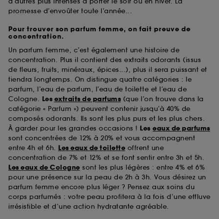
d’autres plus intenses à porter le soir ou en hiver. La
promesse d’envoûter toute l’année...
Pour trouver son parfum femme, on fait preuve de
concentration.
Un parfum femme, c’est également une histoire de
concentration. Plus il contient des extraits odorants (issus
de fleurs, fruits, minéraux, épices...), plus il sera puissant et
tiendra longtemps. On distingue quatre catégories : le
parfum, l’eau de parfum, l’eau de toilette et l’eau de
Cologne.
Les
extraits de parfums
(que l’on trouve dans la
catégorie « Parfum ») peuvent contenir jusqu’à 40% de
composés odorants. Ils sont les plus purs et les plus chers.
À garder pour les grandes occasions !
Les
eaux de parfums
sont concentrées de 12% à 20% et vous accompagnent
entre 4h et 6h.
Les eaux de toilette
offrent une
concentration de 7% et 12% et se font sentir entre 3h et 5h.
Les eaux de Cologne
sont les plus légères : entre 4% et 6%
pour une présence sur la peau de 2h à 3h. Vous désirez un
parfum femme encore plus léger ? Pensez aux soins du
corps parfumés : votre peau profitera à la fois d’une effluve
irrésistible et d’une action hydratante agréable.