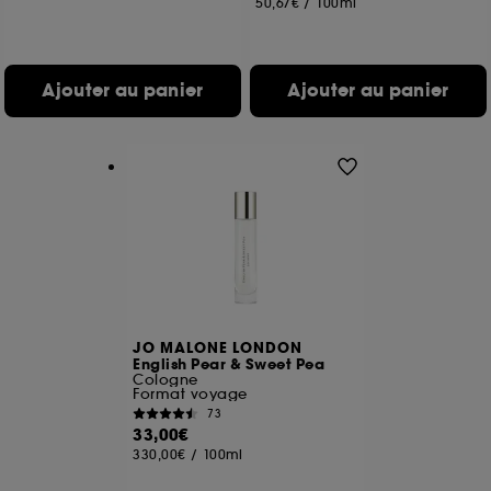
50,67€
/
100ml
Ajouter au panier
Ajouter au panier
JO MALONE LONDON
English Pear & Sweet Pea
Cologne
Format voyage
73
33,00€
330,00€
/
100ml