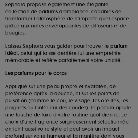
de vous plaire via des publicités, y compris sur des
Sephora propose également une élégante
sites tiers et sur les réseaux sociaux, sur la base
collection de parfums d’ambiance, capables de
des pages que vous avez consultées, de votre
transformer l’atmosphère de n’importe quel espace
navigation, et de l'historique de vos interactions.
grâce aux notes enveloppantes de diffuseurs et de
Cookies de mesure d’audience :
ils nous
bougies.
permettent de réaliser des statistiques de
fréquentation et de navigation sur notre site afin
Laissez Sephora vous guider pour trouver
le parfum
d’en améliorer la performance.
idéal
, celui qui laisse derrière lui une empreinte
Cookies de sécurisation des paiements en ligne :
mémorable et reflète parfaitement votre unicité.
ils nous permettent de lutter notamment contre les
fraudes aux moyens de paiement et les
Les parfums pour le corps
usurpations d’identité.
Appliqué sur une peau propre et hydratée, de
Cookies fonctionnels :
il s’agit de cookies
préférence après la douche, et sur les points de
permettant l’affichage et/ou la fourniture de
pulsation (comme le cou, le visage, les oreilles, les
certaines fonctionnalités du site, tel que les
cookies d’authentification qui sont utilisés afin de
poignets ou l’intérieur des coudes), le parfum ajoute
vous faire bénéficier de l’authentification
une touche de luxe à votre routine quotidienne. Le
prolongée vous permettant d’accéder à votre
choix d’une fragrance soigneusement sélectionnée
compte lors de votre prochaine visite sur le site
enrichit aussi votre style et peut avoir un impact
sans saisir à nouveau votre identifiant et mot de
profond sur votre humeur et la manière dont vous
passe.