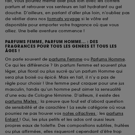
fait, vous pourrez même aller plus loin avec les coffrets
parfum et retrouver vos senteurs en lait hydratant ou gel
douche. D’ailleurs, en parlant d’aller plus loin, n’oubliez pas
de vérifier dans nos
formats voyage
si le vôtre est
disponible pour emporter votre fragrance où que vous
alliez. Une belle aventure commence !
PARFUMS FEMME, PARFUM HOMME... : DES
FRAGRANCES POUR TOUS LES GENRES ET TOUS LES
ÂGES !
On parle souvent de
parfums Femme
ou
Parfums Homme
.
Ce qui les différencie ? Un parfum Femme est souvent plus
léger, plus floral ou plus sucré qu’un parfum Homme qui
sera plus boisé ou épicé. Mais en fait, il n’y a pas de
règle pour choisir ! Une femme peut craquer pour une jus
masculin, tandis qu’un homme peut aimer la sensualité
d’une eau de Cologne féminine. D’ailleurs, il existe des
parfums Mixtes
: la preuve que tout est d’abord question
de sensibilité et de caractère ! La seule catégorie où vous
pourriez ne pas trouver vos
notes olfactives
: les
parfums
Enfant
! Oui, les plus petits et les ados ont aussi leurs
propres eaux de toilette. Des compositions subtiles, fruitées
ou plus affirmées, elles risqueront cependant d’être trop