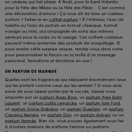
un cadeau qui fait plaisir. À Noël, pour la Saint-Valentin,
pour la Fête des Mères ou la Fête des Pères... C’est comme
une déclaration d’amour ! Ça vous dit de faire un cadeau
parfum ? Faites-le en
coffret parfum
! À l’intérieur, l’eau de
toilette ou l’eau de parfum en format classique, format
voyage ou mini, accompagnée de soins aux mêmes
senteurs pour le corps ou le rasage. Ces coffrets cadeaux
peuvent même renfermer des produits de maquillage. Et
pour rendre cette surprise unique, rendez-vous dans notre
pour personnaliser le flacon ou la boîte d’un message
personnel. Sensations et émotions en vue !
UN PARFUM DE MARQUE
Quelles sont les fragrances qui séduisent énormément ceux
qui les portent comme ceux qui les sentent ? Si vous avez
envie de vous laisser porter par le succès, laissez-vous
emporter par un
parfum Hugo Boss
, un
parfum Yves Saint
Laurent
, un
parfum Lolita Lempicka
, un
parfum Tom Ford
,
un
parfum Dolce Gabana
, un
parfum Guerlain
, un
parfum
Carolina Herrera
, un
parfum Dior
, un
parfum Armani
ou un
parfum Hermès
. Bien sûr, vous pouvez également vous fier
à d’autres maisons de parfums Femme ou parfums