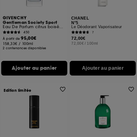
GIVENCHY
CHANEL
Gentleman Society Sport
N°5
Eau De Parfum citrus boisée florale pour homme
Le Déodorant Vaporisateur
450
7
95,00€
72,00€
À partir de
158,33€
/
100ml
72,00€
/
100ml
2 contenances disponibles
Ajouter au panier
Ajouter au panier
Edition limitée