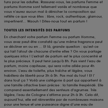
funs pour les adultes. Rassurez-vous, les parfums Femme et
parfums Homme sont tellement variés et nombreux que
vous n’aurez aucun mal à dénicher la composition qui
reflète ce que vous êtes : libre, rock, authentique, glamour,
impertinent... Waouh ! Dites-nous tout en parfum !
TOUTES LES INTENSITÉS DES PARFUMS
En cherchant votre parfum Femme ou parfum Homme,
vous avez peut-être constaté qu’une même fragrance peut
se décliner en ou en ... Et là, grande question : qu’est-ce
qui fait l’atout de chacune d’entre elles ? On vous partage
quelques infos ! L’extrait de parfum est le plus concentré et
le plus précieux. Il peut tenir jusqu’à 8h. Puis vient l’eau de
parfum, moins capiteuse, qui sera votre alliée pour 4h
environ. L’eau de toilette, plus fraîche et légère, vous
habillera de liberté pour 3h à 5h. Pas mal du tout ! Et l’
dans tout ça ? Voilà une catégorie à part qui appartient à
une famille olfactive bien précise : la famille Hespéridé. Elle
comprend essentiellement des senteurs d'agrumes. Très
légère, l’eau de Cologne s’affirme pour 2h à 3h. Cela dit,
aujourd’hui, elle est réinventée par de nombreuses maisons
pour une tenue et une puissance digne d’une eau de