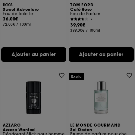
IKKS
TOM FORD
Sweet Adventure
Café Rose
Eau de toilette
Eau de Parfum
36,00€
7
72,00€
/
100ml
39,90€
399,00€
/
100ml
Ajouter au panier
Ajouter au panier
Exclu
AZZARO
LE MONDE GOURMAND
Azzaro Wanted
Sel Océan
Déodorant Stick pour homme
Brume de parfum pour cheveux et corps