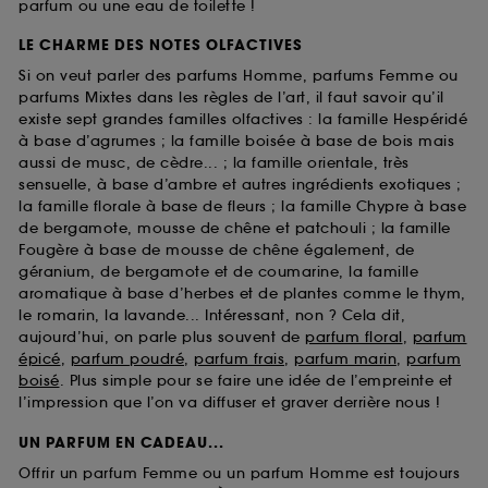
parfum ou une eau de toilette !
LE CHARME DES NOTES OLFACTIVES
Si on veut parler des parfums Homme, parfums Femme ou
parfums Mixtes dans les règles de l’art, il faut savoir qu’il
existe sept grandes familles olfactives : la famille Hespéridé
à base d’agrumes ; la famille boisée à base de bois mais
aussi de musc, de cèdre... ; la famille orientale, très
sensuelle, à base d’ambre et autres ingrédients exotiques ;
la famille florale à base de fleurs ; la famille Chypre à base
de bergamote, mousse de chêne et patchouli ; la famille
Fougère à base de mousse de chêne également, de
géranium, de bergamote et de coumarine, la famille
aromatique à base d’herbes et de plantes comme le thym,
le romarin, la lavande... Intéressant, non ? Cela dit,
aujourd’hui, on parle plus souvent de
parfum floral
,
parfum
épicé
,
parfum poudré
,
parfum frais
,
parfum marin
,
parfum
boisé
. Plus simple pour se faire une idée de l’empreinte et
l’impression que l’on va diffuser et graver derrière nous !
UN PARFUM EN CADEAU...
Offrir un parfum Femme ou un parfum Homme est toujours