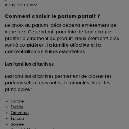
vous percevez.
Comment choisir le parfum parfait ?
A l'exception des cookies techniques, le dépôt et la
lecture de ces traceurs requiert votre accord. Vous
Le choix du parfum idéal dépend entièrement de
pouvez personnaliser vos choix concernant le dépôt
votre nez. Cependant, pour faire le bon choix et
de ces cookies grâce au bouton "personnaliser mes
profiter pleinement du produit, deux éléments clés
choix" ci-dessous ou décider de "tout accepter".
sont à considérer :
la famille olfactive
et
la
Sephora pourra associer les informations de
concentration en huiles essentielles
.
navigation collectées par ces Cookies, pour les
finalités acceptées, avec les données personnelles
collectées ou générées lors de votre activité en ligne
Les familles olfactives
ou en magasin. Pour refuser tous les cookies, cliques
sur "continuer sans accepter". Voous pouvez à tout
Les
familles olfactives
permettent de classer les
moment choisir de retirer votrte consentement. Si vous
parfums selon leurs notes dominantes. Voici les
souhaitez obtenir plus d'information sur les cookies
principales :
utilisés,
cliquez
ici
.
Florale
Fruitée
Orientale
Épicée
Boisée