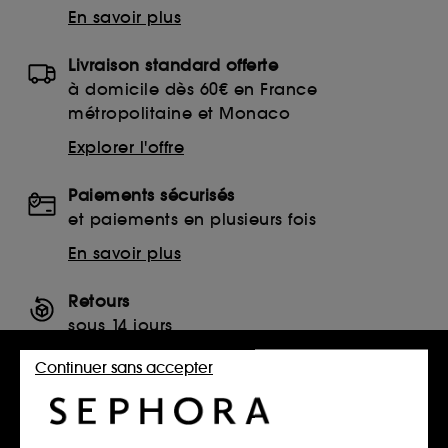
En savoir plus
Livraison standard offerte
à domicile dès 60€ en France
métropolitaine et Monaco
Explorer l'offre
Paiements sécurisés
et paiements en plusieurs fois
En savoir plus
Retours
sous 14 jours
Retourner mon article
Continuer sans accepter
SERVICES, CONTACT ET CONDITIONS DES OFFRES