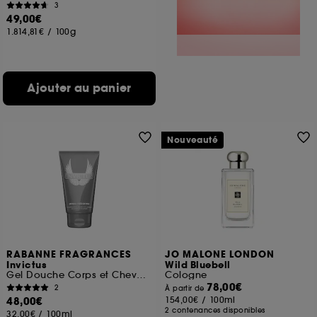
3
49,00€
1.814,81€
/
100g
Ajouter au panier
Nouveauté
RABANNE FRAGRANCES
JO MALONE LONDON
Invictus
Wild Bluebell
Gel Douche Corps et Cheveux
Cologne
78,00€
2
À partir de
48,00€
154,00€
/
100ml
2 contenances disponibles
32,00€
/
100ml