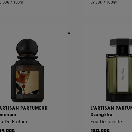
0,00€
/
100ml
59,33€
/
100ml
'ARTISAN PARFUMEUR
L'ARTISAN PARFU
enenum
Dzongkha
au De Parfum
Eau De Toilette
59,00€
180,00€