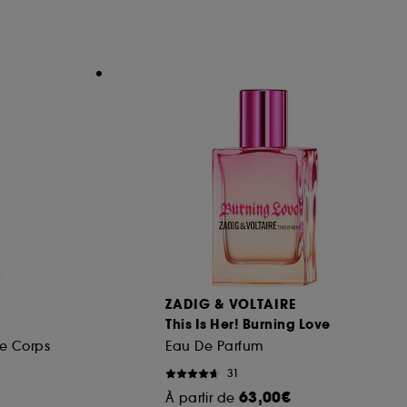
ous pouvez personnaliser vos choix concernant
cepter". Sephora pourra associer les
 personnelles collectées ou générées lors
ccepter". Voous pouvez à tout moment choisir
uez
ici
.
ZADIG & VOLTAIRE
This Is Her! Burning Love
le Corps
Eau De Parfum
31
63,00€
À partir de