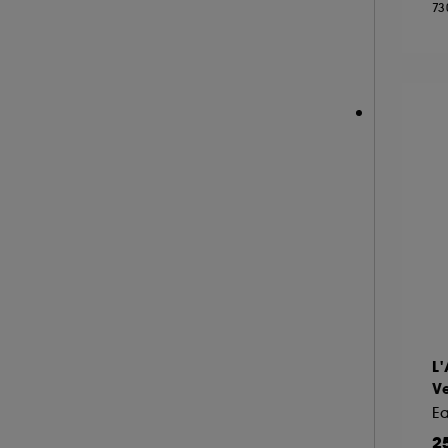
73
NARCISO RODRIGUEZ (36)
NEOM ORGANICS LONDON (4)
NINA RICCI (16)
NUXE (12)
ONLY THE BRAVE (1)
OUAI (6)
PENHALIGON'S (59)
PHLUR (26)
PRADA (27)
RABANNE FRAGRANCES (55)
RARE BEAUTY (17)
REMINISCENCE (16)
L
RITUALS (25)
V
ROCHAS (25)
E
2
SALT AND STONE (4)