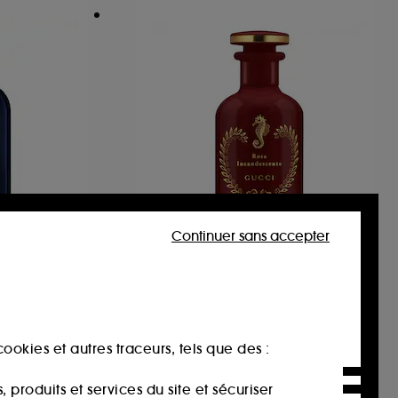
Continuer sans accepter
GUCCI
ph Elixir
The Alchemist's Garden
Rosa Incandescente
Eau de Parfum
275,00€
À partir de
€
550,00€
/
100ml
ookies et autres traceurs, tels que des :
produits et services du site et sécuriser