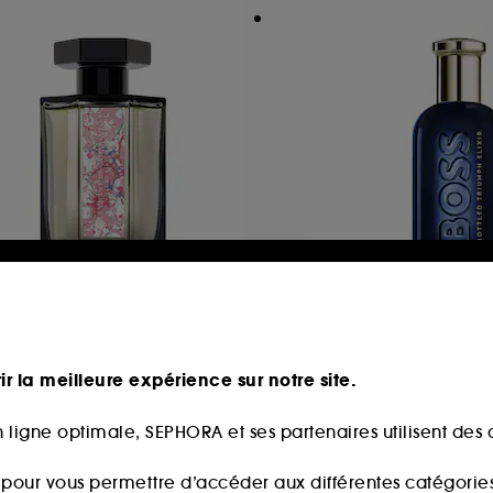
'ARTISAN PARFUMEUR
HUGO BOSS
e Chant De Camargue
BOSS Bottled Trium
au De Parfum
Parfum Intense
ir la meilleure expérience sur notre site.
05,00€
50
5,00€
/
100ml
117,00
À partir de
 ligne optimale, SEPHORA et ses partenaires utilisent des c
234,00€
/
100ml
s pour vous permettre d’accéder aux différentes catégories, 