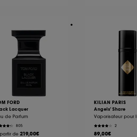
ôt et la lecture de ces traceurs requiert votre accord. V
rsonnaliser mes choix" ci-dessous ou décider de "tout ac
s Cookies, pour les finalités acceptées, avec les données
ur refuser tous les cookies, cliques sur "continuer sans a
tez obtenir plus d'information sur les cookies utilisés,
cliq
OM FORD
KILIAN PARIS
lack Lacquer
Angels' Share
au de Parfum
Vaporisateur pour 
805
2
219,00€
89,00€
partir de