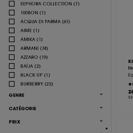
SEPHORA COLLECTION (7)
100BON (1)
ACQUA DI PARMA (61)
AIME (1)
AMIKA (1)
ARMANI (74)
AZZARO (19)
K
BAÏJA (2)
I
BLACK UP (1)
E
BURBERRY (22)
2
BVLGARI (12)
GENRE
53
BY ROSIE JANE (3)
Femme (1366)
CATÉGORIE
CACHAREL (24)
Homme (540)
CALVIN KLEIN (20)
Parfum
PRIX
Mixte (491)
CAROLINA HERRERA (21)
Jusqu'à -30% sur une sélection de
Enfant (40)