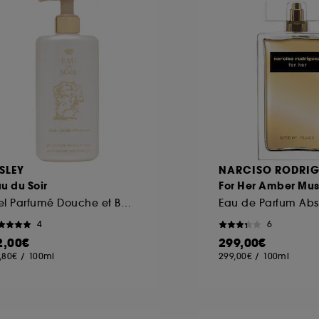
ISLEY
NARCISO RODRIG
u du Soir
For Her Amber Mu
Gel Parfumé Douche et Bain
Eau de Parfum Abs
4
6
2,00€
299,00€
,80€
/
100ml
299,00€
/
100ml