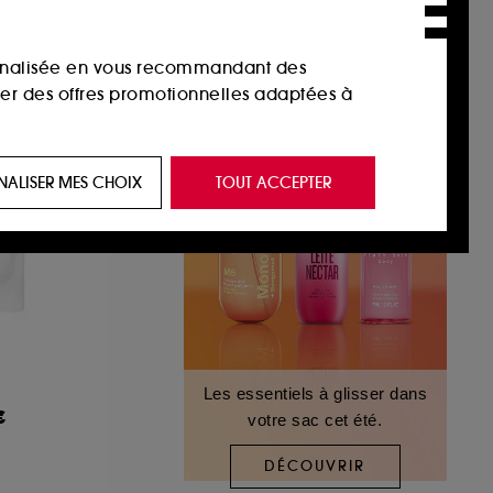
sonnalisée en vous recommandant des
ser des offres promotionnelles adaptées à
 de vous plaire via des publicités, y compris
NALISER MES CHOIX
TOUT ACCEPTER
e navigation, et de l'historique de vos
 de navigation sur notre site afin d’en
 les fraudes aux moyens de paiement et les
Les essentiels à glisser dans
€
votre sac cet été.
nctionnalités du site, tel que les cookies
us permettant d’accéder à votre compte lors
DÉCOUVRIR