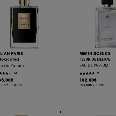
ILIAN PARIS
REMINISCENCE
ntoxicated
FLEUR DE DELICE
au de Parfum
EAU DE PARFUM
14
91
65,00€
102,00€
0,00€
/
100ml
204,00€
/
100ml