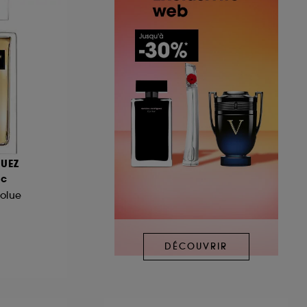
UEZ
sc
olue
DÉCOUVRIR