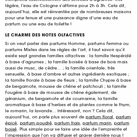
légère, l’eau de Cologne s’affirme pour 2h à 3h. Cela dit,
aujourd’hui, elle est réinventée par de nombreuses maisons
pour une tenue et une puissance digne d’une eau de
parfum ou une eau de toilette !
LE CHARME DES NOTES OLFACTIVES
Si on veut parler des parfums Homme, parfums Femme ou
parfums Mixtes dans les règles de l’art, il faut savoir qu’il
existe sept grandes familles olfactives : la famille Hespéridé
à base d’agrumes ; la famille boisée à base de bois mais
aussi de musc, de cèdre... ; la famille orientale, très
sensuelle, à base d’ambre et autres ingrédients exotiques ;
la famille florale à base de fleurs ; la famille Chypre à base
de bergamote, mousse de chêne et patchouli ; la famille
Fougère à base de mousse de chêne également, de
géranium, de bergamote et de coumarine, la famille
aromatique à base d’herbes et de plantes comme le thym,
le romarin, la lavande... Intéressant, non ? Cela dit,
aujourd’hui, on parle plus souvent de
parfum floral
,
parfum
épicé
,
parfum poudré
,
parfum frais
,
parfum marin
,
parfum
boisé
. Plus simple pour se faire une idée de l’empreinte et
l’impression que l’on va diffuser et graver derrière nous !