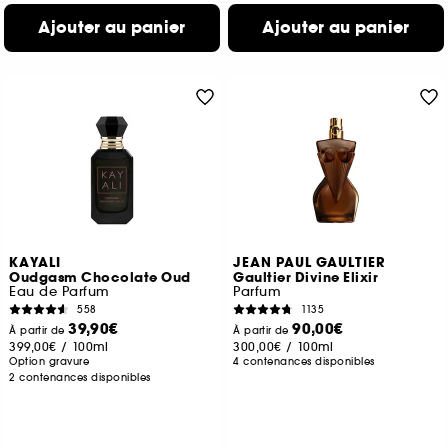
Ajouter au panier
Ajouter au panier
KAYALI
JEAN PAUL GAULTIER
Oudgasm Chocolate Oud
Gaultier Divine Elixir
Eau de Parfum
Parfum
558
1135
39,90€
90,00€
À partir de
À partir de
399,00€
/
100ml
300,00€
/
100ml
Option gravure
4 contenances disponibles
2 contenances disponibles