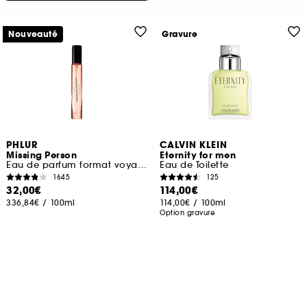
Nouveauté
Gravure
PHLUR
CALVIN KLEIN
Missing Person
Eternity for men
Eau de parfum format voyage
Eau de Toilette
1645
125
32,00€
114,00€
336,84€
/
100ml
114,00€
/
100ml
Option gravure