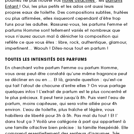
pourriez ne pas trouver vos
notes olfactives
: les
parfums
Enfant
! Oui, les plus petits et les ados ont aussi leurs
propres eaux de toilette. Des compositions subtiles, fruitées
ou plus affirmées, elles risqueront cependant d’être trop
funs pour les adultes. Rassurez-vous, les parfums Femme et
parfums Homme sont tellement variés et nombreux que
vous n’aurez aucun mal à dénicher la composition qui
reflète ce que vous êtes : libre, rock, authentique, glamour,
impertinent... Waouh ! Dites-nous tout en parfum !
TOUTES LES INTENSITÉS DES PARFUMS
En cherchant votre parfum Femme ou parfum Homme,
vous avez peut-être constaté qu’une même fragrance peut
se décliner en ou en ... Et là, grande question : qu’est-ce
qui fait l’atout de chacune d’entre elles ? On vous partage
quelques infos ! L’extrait de parfum est le plus concentré et
le plus précieux. Il peut tenir jusqu’à 8h. Puis vient l’eau de
parfum, moins capiteuse, qui sera votre alliée pour 4h
environ. L’eau de toilette, plus fraîche et légère, vous
habillera de liberté pour 3h à 5h. Pas mal du tout ! Et l’
dans tout ça ? Voilà une catégorie à part qui appartient à
une famille olfactive bien précise : la famille Hespéridé. Elle
comprend essentiellement des senteurs d'agrumes. Très