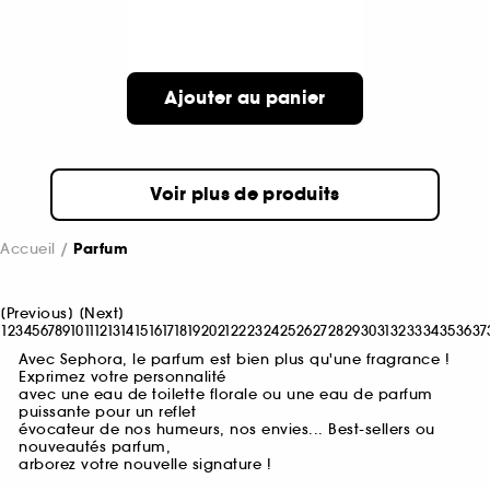
Ajouter au panier
Voir plus de produits
Accueil
Parfum
[
Previous
]
[
Next
]
1
2
3
4
5
6
7
8
9
10
11
12
13
14
15
16
17
18
19
20
21
22
23
24
25
26
27
28
29
30
31
32
33
34
35
36
37
Avec Sephora, le parfum est bien plus qu'une fragrance !
Exprimez votre personnalité
avec une eau de toilette florale ou une eau de parfum
puissante pour un reflet
évocateur de nos humeurs, nos envies... Best-sellers ou
nouveautés parfum,
arborez votre nouvelle signature !