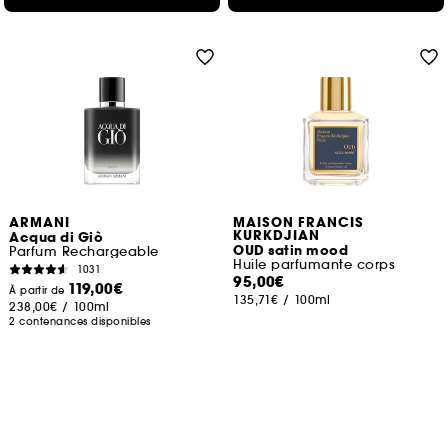
ARMANI
MAISON FRANCIS
KURKDJIAN
Acqua di Giò
OUD satin mood
Parfum Rechargeable
Huile parfumante corps
1031
95,00€
119,00€
À partir de
135,71€
/
100ml
238,00€
/
100ml
2 contenances disponibles