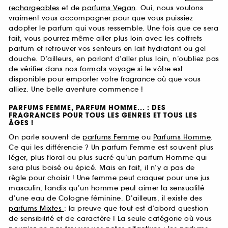
rechargeables
et de
parfums Vegan
. Oui, nous voulons
vraiment vous accompagner pour que vous puissiez
adopter le parfum qui vous ressemble. Une fois que ce sera
fait, vous pourrez même aller plus loin avec les coffrets
parfum et retrouver vos senteurs en lait hydratant ou gel
douche. D’ailleurs, en parlant d’aller plus loin, n’oubliez pas
de vérifier dans nos
formats voyage
si le vôtre est
disponible pour emporter votre fragrance où que vous
alliez. Une belle aventure commence !
PARFUMS FEMME, PARFUM HOMME... : DES
FRAGRANCES POUR TOUS LES GENRES ET TOUS LES
ÂGES !
On parle souvent de
parfums Femme
ou
Parfums Homme
.
Ce qui les différencie ? Un parfum Femme est souvent plus
léger, plus floral ou plus sucré qu’un parfum Homme qui
sera plus boisé ou épicé. Mais en fait, il n’y a pas de
règle pour choisir ! Une femme peut craquer pour une jus
masculin, tandis qu’un homme peut aimer la sensualité
d’une eau de Cologne féminine. D’ailleurs, il existe des
parfums Mixtes
: la preuve que tout est d’abord question
de sensibilité et de caractère ! La seule catégorie où vous