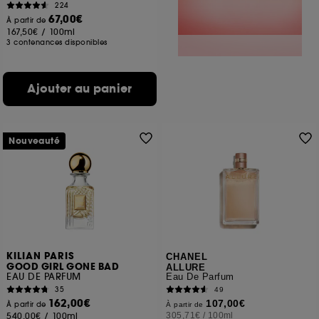
224
67,00€
À partir de
167,50€
/
100ml
3 contenances disponibles
Ajouter au panier
Nouveauté
KILIAN PARIS
CHANEL
GOOD GIRL GONE BAD
ALLURE
EAU DE PARFUM
Eau De Parfum
35
49
162,00€
107,00€
À partir de
À partir de
540,00€
/
100ml
305,71€
/
100ml