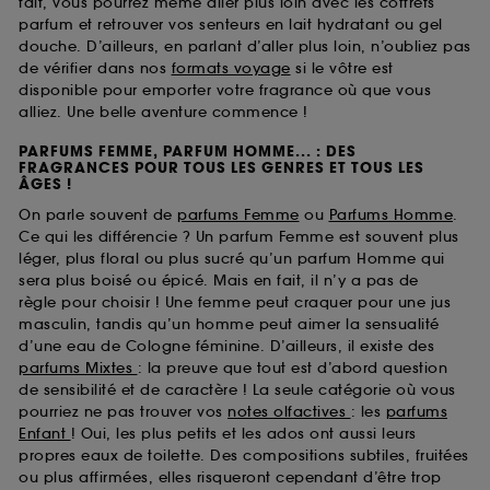
fait, vous pourrez même aller plus loin avec les coffrets
parfum et retrouver vos senteurs en lait hydratant ou gel
douche. D’ailleurs, en parlant d’aller plus loin, n’oubliez pas
de vérifier dans nos
formats voyage
si le vôtre est
disponible pour emporter votre fragrance où que vous
alliez. Une belle aventure commence !
PARFUMS FEMME, PARFUM HOMME... : DES
FRAGRANCES POUR TOUS LES GENRES ET TOUS LES
ÂGES !
On parle souvent de
parfums Femme
ou
Parfums Homme
.
Ce qui les différencie ? Un parfum Femme est souvent plus
léger, plus floral ou plus sucré qu’un parfum Homme qui
sera plus boisé ou épicé. Mais en fait, il n’y a pas de
règle pour choisir ! Une femme peut craquer pour une jus
masculin, tandis qu’un homme peut aimer la sensualité
d’une eau de Cologne féminine. D’ailleurs, il existe des
parfums Mixtes
: la preuve que tout est d’abord question
de sensibilité et de caractère ! La seule catégorie où vous
pourriez ne pas trouver vos
notes olfactives
: les
parfums
Enfant
! Oui, les plus petits et les ados ont aussi leurs
propres eaux de toilette. Des compositions subtiles, fruitées
ou plus affirmées, elles risqueront cependant d’être trop