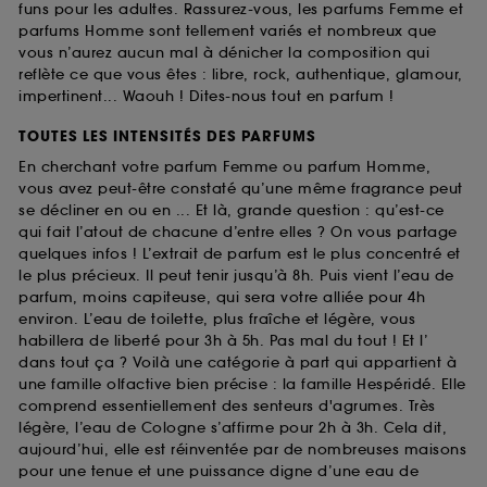
funs pour les adultes. Rassurez-vous, les parfums Femme et
parfums Homme sont tellement variés et nombreux que
vous n’aurez aucun mal à dénicher la composition qui
reflète ce que vous êtes : libre, rock, authentique, glamour,
impertinent... Waouh ! Dites-nous tout en parfum !
TOUTES LES INTENSITÉS DES PARFUMS
En cherchant votre parfum Femme ou parfum Homme,
vous avez peut-être constaté qu’une même fragrance peut
se décliner en ou en ... Et là, grande question : qu’est-ce
qui fait l’atout de chacune d’entre elles ? On vous partage
quelques infos ! L’extrait de parfum est le plus concentré et
le plus précieux. Il peut tenir jusqu’à 8h. Puis vient l’eau de
parfum, moins capiteuse, qui sera votre alliée pour 4h
environ. L’eau de toilette, plus fraîche et légère, vous
habillera de liberté pour 3h à 5h. Pas mal du tout ! Et l’
dans tout ça ? Voilà une catégorie à part qui appartient à
une famille olfactive bien précise : la famille Hespéridé. Elle
comprend essentiellement des senteurs d'agrumes. Très
légère, l’eau de Cologne s’affirme pour 2h à 3h. Cela dit,
aujourd’hui, elle est réinventée par de nombreuses maisons
pour une tenue et une puissance digne d’une eau de