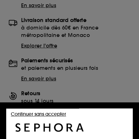
En savoir plus
Livraison standard offerte
à domicile dès 60€ en France
métropolitaine et Monaco
Explorer l'offre
Paiements sécurisés
et paiements en plusieurs fois
En savoir plus
Retours
sous 14 jours
Retourner mon article
Continuer sans accepter
SERVICES, CONTACT ET CONDITIONS DES OFFRES