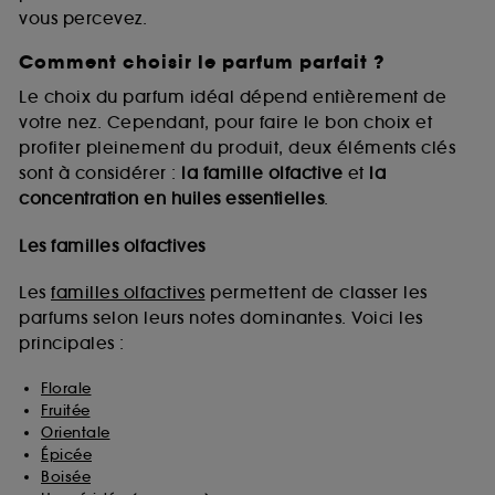
vous percevez.
Comment choisir le parfum parfait ?
A l'exception des cookies techniques, le dépôt et la
lecture de ces traceurs requiert votre accord. Vous
Le choix du parfum idéal dépend entièrement de
pouvez personnaliser vos choix concernant le dépôt
votre nez. Cependant, pour faire le bon choix et
de ces cookies grâce au bouton "personnaliser mes
profiter pleinement du produit, deux éléments clés
choix" ci-dessous ou décider de "tout accepter".
sont à considérer :
la famille olfactive
et
la
Sephora pourra associer les informations de
concentration en huiles essentielles
.
navigation collectées par ces Cookies, pour les
finalités acceptées, avec les données personnelles
collectées ou générées lors de votre activité en ligne
Les familles olfactives
ou en magasin. Pour refuser tous les cookies, cliques
sur "continuer sans accepter". Voous pouvez à tout
Les
familles olfactives
permettent de classer les
moment choisir de retirer votrte consentement. Si vous
parfums selon leurs notes dominantes. Voici les
souhaitez obtenir plus d'information sur les cookies
principales :
utilisés,
cliquez
ici
.
Florale
Fruitée
Orientale
Épicée
Boisée