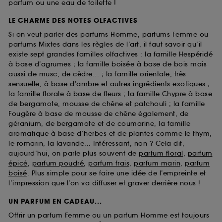
parfum ou une eau de toilette !
LE CHARME DES NOTES OLFACTIVES
Si on veut parler des parfums Homme, parfums Femme ou
parfums Mixtes dans les règles de l’art, il faut savoir qu’il
existe sept grandes familles olfactives : la famille Hespéridé
à base d’agrumes ; la famille boisée à base de bois mais
aussi de musc, de cèdre... ; la famille orientale, très
sensuelle, à base d’ambre et autres ingrédients exotiques ;
la famille florale à base de fleurs ; la famille Chypre à base
de bergamote, mousse de chêne et patchouli ; la famille
Fougère à base de mousse de chêne également, de
géranium, de bergamote et de coumarine, la famille
aromatique à base d’herbes et de plantes comme le thym,
le romarin, la lavande... Intéressant, non ? Cela dit,
aujourd’hui, on parle plus souvent de
parfum floral
,
parfum
épicé
,
parfum poudré
,
parfum frais
,
parfum marin
,
parfum
boisé
. Plus simple pour se faire une idée de l’empreinte et
l’impression que l’on va diffuser et graver derrière nous !
UN PARFUM EN CADEAU...
Offrir un parfum Femme ou un parfum Homme est toujours