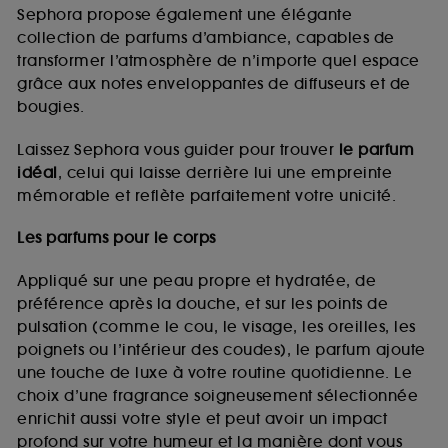
de vous plaire via des publicités, y compris sur des
Sephora propose également une élégante
sites tiers et sur les réseaux sociaux, sur la base
collection de parfums d’ambiance, capables de
des pages que vous avez consultées, de votre
transformer l’atmosphère de n’importe quel espace
navigation, et de l'historique de vos interactions.
grâce aux notes enveloppantes de diffuseurs et de
Cookies de mesure d’audience :
ils nous
bougies.
permettent de réaliser des statistiques de
fréquentation et de navigation sur notre site afin
Laissez Sephora vous guider pour trouver
le parfum
d’en améliorer la performance.
idéal
, celui qui laisse derrière lui une empreinte
Cookies de sécurisation des paiements en ligne :
mémorable et reflète parfaitement votre unicité.
ils nous permettent de lutter notamment contre les
fraudes aux moyens de paiement et les
Les parfums pour le corps
usurpations d’identité.
Appliqué sur une peau propre et hydratée, de
Cookies fonctionnels :
il s’agit de cookies
préférence après la douche, et sur les points de
permettant l’affichage et/ou la fourniture de
pulsation (comme le cou, le visage, les oreilles, les
certaines fonctionnalités du site, tel que les
cookies d’authentification qui sont utilisés afin de
poignets ou l’intérieur des coudes), le parfum ajoute
vous faire bénéficier de l’authentification
une touche de luxe à votre routine quotidienne. Le
prolongée vous permettant d’accéder à votre
choix d’une fragrance soigneusement sélectionnée
compte lors de votre prochaine visite sur le site
enrichit aussi votre style et peut avoir un impact
sans saisir à nouveau votre identifiant et mot de
profond sur votre humeur et la manière dont vous
passe.