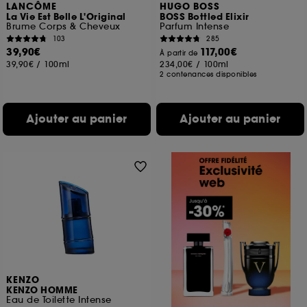
LANCÔME
HUGO BOSS
La Vie Est Belle L'Original
BOSS Bottled Elixir
Brume Corps & Cheveux
Parfum Intense
103
285
39,90€
117,00€
À partir de
39,90€
/
100ml
234,00€
/
100ml
2 contenances disponibles
Ajouter au panier
Ajouter au panier
KENZO
KENZO HOMME
Eau de Toilette Intense