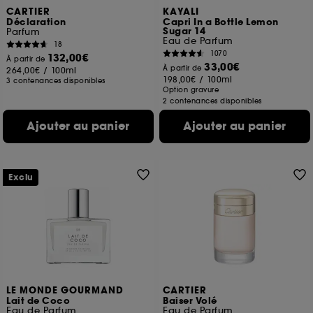
CARTIER
KAYALI
Déclaration
Capri In a Bottle Lemon
Sugar 14
Parfum
Eau de Parfum
18
1070
132,00€
À partir de
33,00€
À partir de
264,00€
/
100ml
198,00€
/
100ml
3 contenances disponibles
Option gravure
2 contenances disponibles
Ajouter au panier
Ajouter au panier
Exclu
LE MONDE GOURMAND
CARTIER
Lait de Coco
Baiser Volé
Eau de Parfum
Eau de Parfum