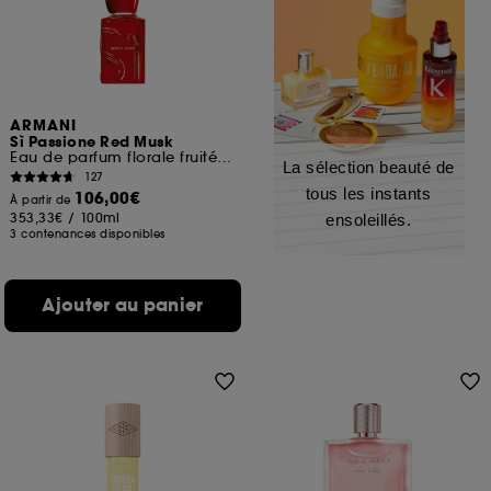
ARMANI
Sì Passione Red Musk
Eau de parfum florale fruitée musquée
La sélection beauté de
127
tous les instants
106,00€
À partir de
353,33€
/
100ml
ensoleillés.
3 contenances disponibles
Ajouter au panier