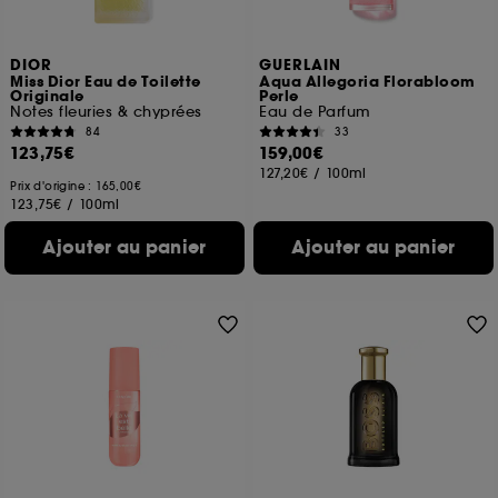
DIOR
GUERLAIN
Miss Dior Eau de Toilette
Aqua Allegoria Florabloom
Originale
Perle
Notes fleuries & chyprées
Eau de Parfum
84
33
123,75€
159,00€
127,20€
/
100ml
Prix d'origine : 165,00€
123,75€
/
100ml
Ajouter au panier
Ajouter au panier