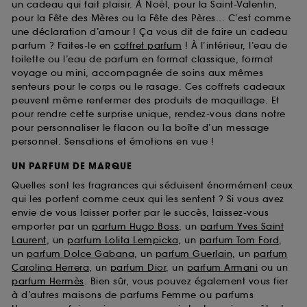
un cadeau qui fait plaisir. À Noël, pour la Saint-Valentin,
pour la Fête des Mères ou la Fête des Pères... C’est comme
une déclaration d’amour ! Ça vous dit de faire un cadeau
parfum ? Faites-le en
coffret parfum
! À l’intérieur, l’eau de
toilette ou l’eau de parfum en format classique, format
voyage ou mini, accompagnée de soins aux mêmes
senteurs pour le corps ou le rasage. Ces coffrets cadeaux
peuvent même renfermer des produits de maquillage. Et
pour rendre cette surprise unique, rendez-vous dans notre
pour personnaliser le flacon ou la boîte d’un message
personnel. Sensations et émotions en vue !
UN PARFUM DE MARQUE
Quelles sont les fragrances qui séduisent énormément ceux
qui les portent comme ceux qui les sentent ? Si vous avez
envie de vous laisser porter par le succès, laissez-vous
emporter par un
parfum Hugo Boss
, un
parfum Yves Saint
Laurent
, un
parfum Lolita Lempicka
, un
parfum Tom Ford
,
un
parfum Dolce Gabana
, un
parfum Guerlain
, un
parfum
Carolina Herrera
, un
parfum Dior
, un
parfum Armani
ou un
parfum Hermès
. Bien sûr, vous pouvez également vous fier
à d’autres maisons de parfums Femme ou parfums