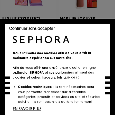
BENEFIT COSMETICS
MAKE UP FOR EVER
Crystah WANDERful World
Artist Liquid Color
Blush poudre
Blush Liquide Multi-Usages, Joues, Lèvres et Yeux
Continuer sans accepter
556
151
23,00€
33,00€
À partir de
2 teintes disponibles
9 teintes disponibles
Nous utilisons des cookies afin de vous offrir la
meilleure expérience sur notre site.
Ajouter au panier
Ajouter au panier
Afin de vous offrir une expérience d’achat en ligne
optimale, SEPHORA et ses partenaires utilisent des
cookies et autres traceurs, tels que des :
Hot on social
Cookies techniques :
ils sont nécessaires pour
vous permettre d’accéder aux différentes
catégories, produits et services du site et sécuriser
celui-ci. Ils sont essentiels au fonctionnement
technique du site et ne peuvent être désactivés.
EN SAVOIR PLUS