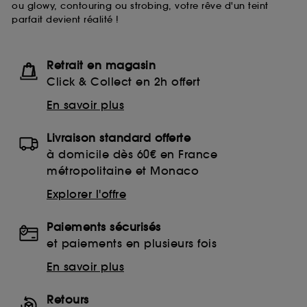
ou glowy, contouring ou strobing, votre rêve d'un teint
moment choisir de retirer votrte consentement. Si vous
parfait devient réalité !
souhaitez obtenir plus d'information sur les cookies
utilisés,
cliquez
ici
.
Retrait en magasin
Click & Collect en 2h offert
En savoir plus
Livraison standard offerte
à domicile dès 60€ en France
métropolitaine et Monaco
Explorer l'offre
Paiements sécurisés
et paiements en plusieurs fois
En savoir plus
Retours