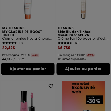
MY CLARINS
CLARINS
MY CLARINS RE-BOOST
Skin Illusion Tinted
TINTED
Moisturizer SPF 25
Crème teintée hydra-énergisante
Crème teintée booster d'éclat
110
121
22,42€
36,75€
Prix d'origine : 29,90€
-25%
Prix d'origine : 49,00€
-25%
44,84€
/
100ml
12 teintes disponibles
Ajouter au panier
Ajouter au panier