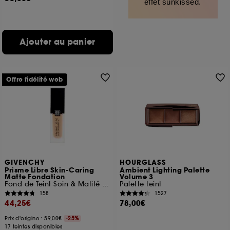
effet sunkissed.
Ajouter au panier
Offre fidélité web
GIVENCHY
HOURGLASS
Prisme Libre Skin-Caring
Ambient Lighting Palette
Matte Fondation
Volume 3
Fond de Teint Soin & Matité 24H
Palette teint
158
1527
44,25€
78,00€
Prix d'origine : 59,00€
-25%
17 teintes disponibles