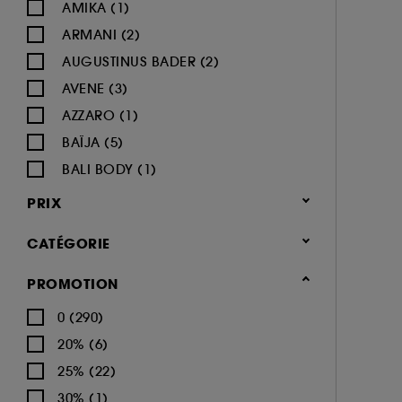
AMIKA (1)
ARMANI (2)
AUGUSTINUS BADER (2)
AVENE (3)
AZZARO (1)
BAÏJA (5)
BALI BODY (1)
BIODERMA (8)
PRIX
BYOMA (1)
CATÉGORIE
CACHAREL (2)
CALVIN KLEIN (4)
Corps & Bain
PROMOTION
CAROLINA HERRERA (4)
Soin du corps (414)
0 (290)
CARON (1)
Crème hydratante (84)
20% (6)
CERRUTI (1)
Gommage corps (23)
25% (22)
CHANEL (16)
Lait hydratant (33)
30% (1)