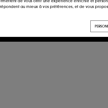
ermettent de vous offrir une expérience enrichie et per
i répondent au mieux à vos préférences, et de vous propo
ls sont utilisés pour vous présenter du contenu susceptible
PERSON
aux, sur la base des pages que vous avez consultées, de votr
 permettent de réaliser des statistiques de fréquentation et
n ligne :
ils nous permettent de lutter notamment contre
es permettant l’affichage et/ou la fourniture de certaines fo
de vous faire bénéficier de l’authentification prolongée vo
saisir à nouveau votre identifiant et mot de passe.