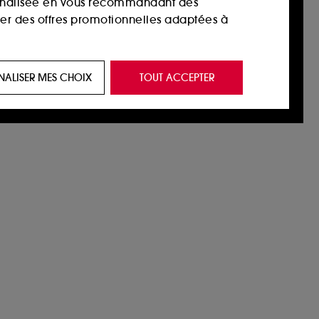
sonnalisée en vous recommandant des
ser des offres promotionnelles adaptées à
 de vous plaire via des publicités, y compris
NALISER MES CHOIX
TOUT ACCEPTER
e navigation, et de l'historique de vos
 de navigation sur notre site afin d’en
 les fraudes aux moyens de paiement et les
nctionnalités du site, tel que les cookies
us permettant d’accéder à votre compte lors