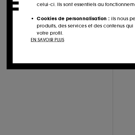
celui-ci. Ils sont essentiels au fonctionne
Cookies de personnalisation :
ils nous p
produits, des services et des contenus qu
votre profil.
EN SAVOIR PLUS
Cookies réseaux sociaux et publicité :
i
sur des sites tiers et sur les réseaux soci
interactions.
Cookies de mesure d’audience :
ils nous
améliorer la performance.
Cookies de sécurisation des paiements e
usurpations d’identité.
Cookies fonctionnels :
il s’agit de cooki
d’authentification qui sont utilisés afin 
de votre prochaine visite sur le site sans 