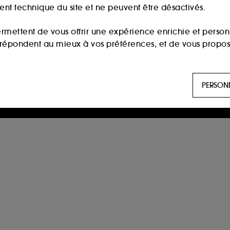
ment technique du site et ne peuvent être désactivés.
ermettent de vous offrir une expérience enrichie et per
i répondent au mieux à vos préférences, et de vous propo
ls sont utilisés pour vous présenter du contenu susceptible
PERSON
aux, sur la base des pages que vous avez consultées, de votr
 permettent de réaliser des statistiques de fréquentation et
n ligne :
ils nous permettent de lutter notamment contre
es permettant l’affichage et/ou la fourniture de certaines fo
de vous faire bénéficier de l’authentification prolongée vo
saisir à nouveau votre identifiant et mot de passe.