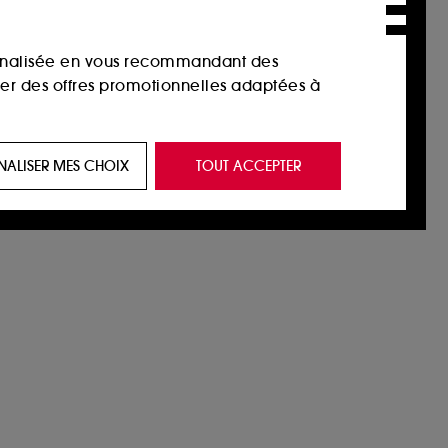
sonnalisée en vous recommandant des
ser des offres promotionnelles adaptées à
 de vous plaire via des publicités, y compris
NALISER MES CHOIX
TOUT ACCEPTER
e navigation, et de l'historique de vos
 de navigation sur notre site afin d’en
 les fraudes aux moyens de paiement et les
nctionnalités du site, tel que les cookies
us permettant d’accéder à votre compte lors