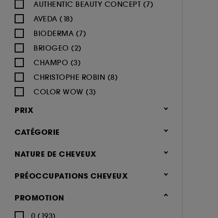
AUTHENTIC BEAUTY CONCEPT (7)
AVEDA (18)
BIODERMA (7)
BRIOGEO (2)
CHAMPO (3)
CHRISTOPHE ROBIN (8)
COLOR WOW (3)
DEVACURL (2)
PRIX
DUCRAY (4)
CATÉGORIE
FABLE & MANE (2)
FENTY HAIR (2)
Cheveux
NATURE DE CHEVEUX
GISOU (3)
Shampoing & apres shampoing
Normaux (131)
PRÉOCCUPATIONS CHEVEUX
GOA ORGANICS (8)
Secs (102)
Cheveux abîmés (97)
GUERLAIN (1)
Shampoing (256)
PROMOTION
Blonds, Colorés (75)
Cheveux ternes (71)
HAIR RITUEL BY SISLEY (8)
Après-shampoing & démêlant
Fins, plats (72)
0 (193)