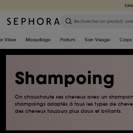
Lais
r Vibes
Maquillage
Parfum
Soin Visage
Corps
Shampoing
On chouchoute ses cheveux avec un shampoing d
shampoings adaptés à tous les types de cheveux
des cheveux toujours plus doux et brillants.