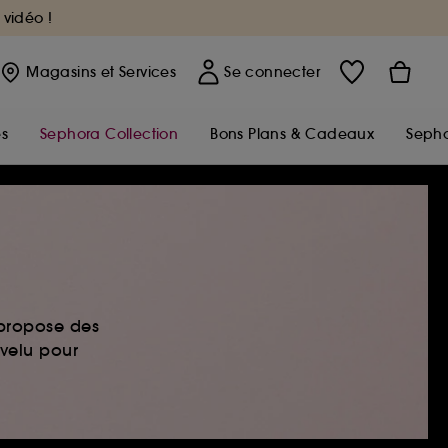
 vidéo !
Magasins
et Services
Se connecter
s
Sephora Collection
Bons Plans & Cadeaux
Sepho
 propose des
evelu pour