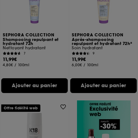
SEPHORA COLLECTION
SEPHORA COLLECTION
Shampooing repulpant et
Après-shampooing
hydratant 72h
repulpant et hydratant 72h*
Nettoyant hydratant
Soin hydratant
7
9
11,99€
11,99€
4,80€
/
100ml
6,00€
/
100ml
Ajouter au panier
Ajouter au panier
Offre fidélité web