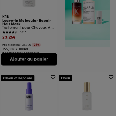
K18
Leave-in Molecular Repair
Hair Mask
Traitement pour Cheveux Abîmés
5757
23,25€
Prix d'origine : 31,00€
-25%
155,00€
/
100ml
2 contenances disponibles
Ajouter au panier
Clean at Sephora
Exclu