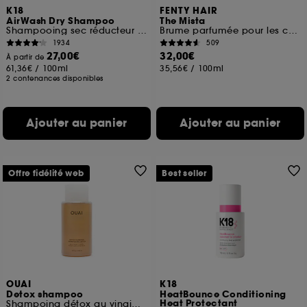
K18
FENTY HAIR
AirWash Dry Shampoo
The Mista
Shampooing sec réducteur de sébum et anti-odeurs
Brume parfumée pour les cheveux et le corps
1934
509
27,00€
32,00€
À partir de
61,36€
/
100ml
35,56€
/
100ml
2 contenances disponibles
Ajouter au panier
Ajouter au panier
Offre fidélité web
Best seller
OUAI
K18
Detox shampoo
HeatBounce Conditioning
Heat Protectant
Shampoing détox au vinaigre de cidre