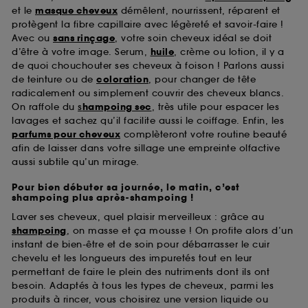
et le
masque cheveux
démêlent, nourrissent, réparent et
protègent la fibre capillaire avec légèreté et savoir-faire !
Avec ou
sans rinçage
, votre soin cheveux idéal se doit
d’être à votre image. Serum,
huile
, crème ou lotion, il y a
de quoi chouchouter ses cheveux à foison ! Parlons aussi
de teinture ou de
coloration
, pour changer de tête
radicalement ou simplement couvrir des cheveux blancs.
On raffole du
s
hampoing sec
, très utile pour espacer les
lavages et sachez qu’il facilite aussi le coiffage. Enfin, les
parfums pour cheveux
complèteront votre routine beauté
afin de laisser dans votre sillage une empreinte olfactive
aussi subtile qu’un mirage.
Pour bien débuter sa journée, le matin, c’est
shampoing plus après-shampoing !
Laver ses cheveux, quel plaisir merveilleux : grâce au
shampoing
, on masse et ça mousse ! On profite alors d’un
instant de bien-être et de soin pour débarrasser le cuir
chevelu et les longueurs des impuretés tout en leur
permettant de faire le plein des nutriments dont ils ont
besoin. Adaptés à tous les types de cheveux, parmi les
produits à rincer, vous choisirez une version liquide ou