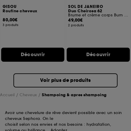
GISOU
SOL DE JANEIRO
Routine cheveux
Duo Cheirosa 62
Brume et crème corps Bum Bum
80,00€
49,00€
3 produits
2 produits
Découvrir
Découvrir
Voir plus de produits
Accueil
Cheveux
Shampoing & apres shampoing
Avoir une chevelure de rêve devient possible avec un soin
cheveux Sephora. On le
choisit selon nos envies et nos besoins : hydratation,
volume ou brillance… Adoptez