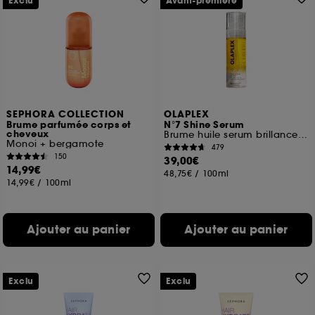
Exclu
Avant-première
SEPHORA COLLECTION
OLAPLEX
Brume parfumée corps et
N°7 Shine Serum
cheveux
Brume huile serum brillance pour cheveux
Monoi + bergamote
479
150
39,00€
14,99€
48,75€
/
100ml
14,99€
/
100ml
Ajouter au panier
Ajouter au panier
Exclu
Exclu