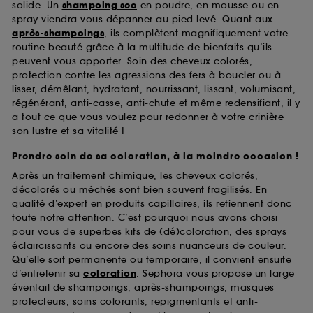
solide. Un
shampoing sec
en poudre, en mousse ou en
spray viendra vous dépanner au pied levé. Quant aux
après-shampoings
, ils complètent magnifiquement votre
routine beauté grâce à la multitude de bienfaits qu’ils
peuvent vous apporter. Soin des cheveux colorés,
protection contre les agressions des fers à boucler ou à
lisser, démêlant, hydratant, nourrissant, lissant, volumisant,
régénérant, anti-casse, anti-chute et même redensifiant, il y
a tout ce que vous voulez pour redonner à votre crinière
son lustre et sa vitalité !
Prendre soin de sa coloration, à la moindre occasion !
Après un traitement chimique, les cheveux colorés,
décolorés ou méchés sont bien souvent fragilisés. En
qualité d’expert en produits capillaires, ils retiennent donc
toute notre attention. C’est pourquoi nous avons choisi
pour vous de superbes kits de (dé)coloration, des sprays
éclaircissants ou encore des soins nuanceurs de couleur.
Qu’elle soit permanente ou temporaire, il convient ensuite
d’entretenir sa
coloration
. Sephora vous propose un large
éventail de shampoings, après-shampoings, masques
protecteurs, soins colorants, repigmentants et anti-