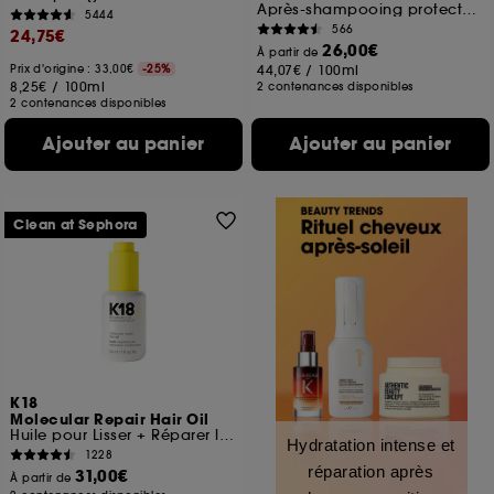
Après-shampooing protecteur de chaleur
5444
566
24,75€
26,00€
À partir de
Prix d'origine : 33,00€
-25%
44,07€
/
100ml
8,25€
/
100ml
2 contenances disponibles
2 contenances disponibles
Ajouter au panier
Ajouter au panier
Clean at Sephora
K18
Molecular Repair Hair Oil
Huile pour Lisser + Réparer les Cheveux Abîmés
Hydratation intense et
1228
réparation après
31,00€
À partir de