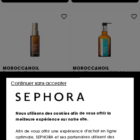
MOROCCANOIL
MOROCCANOIL
Brume traitante pour
Soin Moroccanoil Light
cheveux Ultra Light
Soin Cheveux
Tous types de cheveux
Continuer sans accepter
1567
538
38,00€
À partir de
19,90€
À partir de
2 contenances disponibles
79,60€
/
100ml
2 contenances disponibles
Nous utilisons des cookies afin de vous offrir la
Ajouter au panier
Ajouter au panier
meilleure expérience sur notre site.
Afin de vous offrir une expérience d’achat en ligne
optimale, SEPHORA et ses partenaires utilisent des