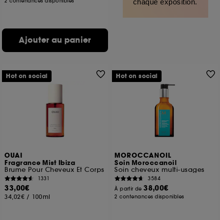
2 contenances disponibles
chaque exposition.
Ajouter au panier
Hot on social
Hot on social
OUAI
MOROCCANOIL
Fragrance Mist Ibiza
Soin Moroccanoil
Brume Pour Cheveux Et Corps
Soin cheveux multi-usages
1331
3584
33,00€
38,00€
À partir de
34,02€
/
100ml
2 contenances disponibles