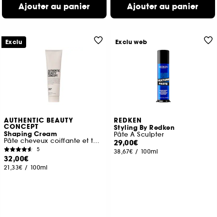
Ajouter au panier
Ajouter au panier
Exclu
Exclu web
AUTHENTIC BEAUTY
REDKEN
CONCEPT
Styling By Redken
Shaping Cream
Pâte A Sculpter
Pâte cheveux coiffante et texturisante tenue moyenne
29,00€
5
38,67€
/
100ml
32,00€
21,33€
/
100ml