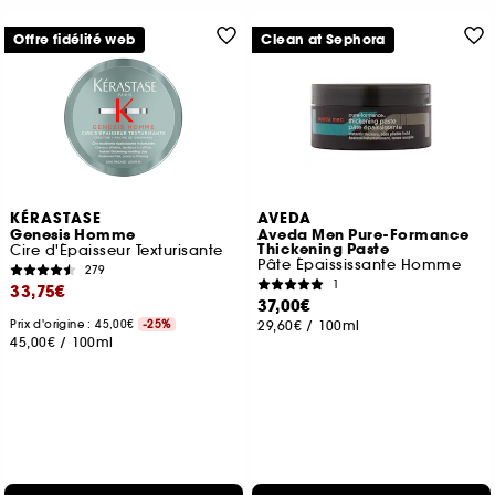
Offre fidélité web
Clean at Sephora
KÉRASTASE
AVEDA
Genesis Homme
Aveda Men Pure-Formance
Thickening Paste
Cire d'Épaisseur Texturisante
Pâte Épaississante Homme
279
1
33,75€
37,00€
Prix d'origine : 45,00€
-25%
29,60€
/
100ml
45,00€
/
100ml