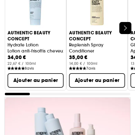
Ignorer le carrousel produits
AUTHENTIC BEAUTY
AUTHENTIC BEAUTY
A
CONCEPT
CONCEPT
C
Hydrate Lotion
Replenish Spray
G
Lotion anti-frisottis cheveux souples et faciles à coiffer
Conditioner
A
34,00 €
35,00 €
3
Soin cheveux sans rinçage br
22,67 € / 100ml
14,00 € / 100ml
13
8
avis
7
avis
Ajouter au panier
Ajouter au panier