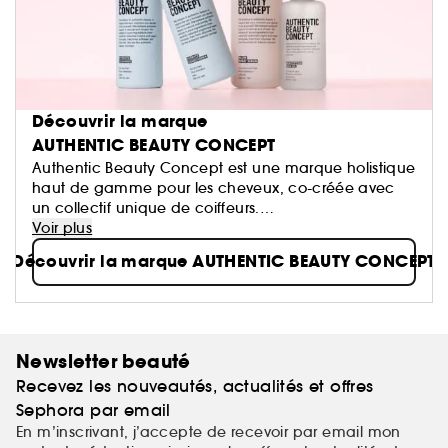
Découvrir la marque
AUTHENTIC BEAUTY CONCEPT
Authentic Beauty Concept est une marque holistique
haut de gamme pour les cheveux, co-créée avec
un collectif unique de coiffeurs.
Voir plus
Nous croyons aux ingrédients avec des origins
Découvrir la marque AUTHENTIC BEAUTY CONCEPT
soigneusement sélectionnées et des formules
(1)
(2)
véganes
, sans tensioactifs sulfatés
ni silicones.
Nous pensons qu'une beauté authentique est
naturelle et simple. L'enjeu est de sublimer leur
beauté naturelle qui ne demande qu'à être révélée.
Newsletter beauté
Recevez les nouveautés, actualités et offres
La beauté authentique de vos cheveux commence
ici!
Sephora par email
En m’inscrivant, j’accepte de recevoir par email mon
(1)sans ingrédients d'origine animale.