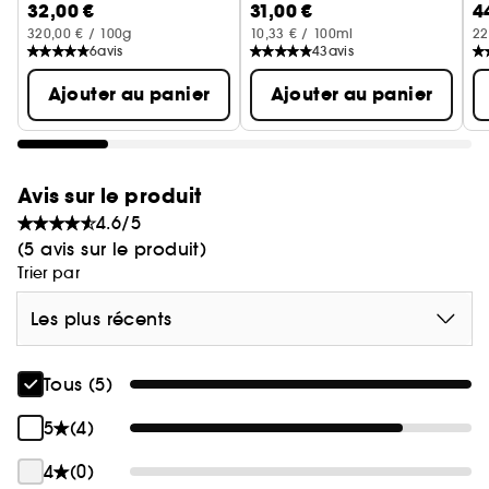
coiffage sûr
32,00 €
31,00 €
4
320,00 € / 100g
10,33 € / 100ml
22
6
avis
43
avis
- Formule nourrissante avec cire du Japon, beurre
de karité et émollient ECOCERT®
Ajouter au panier
Ajouter au panier
- Sans parabènes ni cires artificielles
Sublimez votre routine capillaire avec la Crème
Avis sur le produit
Sculptante et profitez de cheveux définis, naturels
4.6/5
et faciles à coiffer au quotidien.
(5 avis sur le produit)
Trier par
Les plus récents
Tous (5)
5
(4)
4
(0)