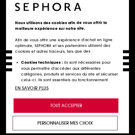
Accueil
Maquillage
Sephora Collection
Nous utilisons des cookies afin de vous offrir la
meilleure expérience sur notre site.
Retrait en magasin
Click & Collect en 2h offert
Afin de vous offrir une expérience d’achat en ligne
optimale, SEPHORA et ses partenaires utilisent des
En savoir plus
cookies et autres traceurs, tels que des :
Cookies techniques :
ils sont nécessaires pour
Livraison standard offerte
vous permettre d’accéder aux différentes
à domicile dès 60€ en France
catégories, produits et services du site et sécuriser
métropolitaine et Monaco
celui-ci. Ils sont essentiels au fonctionnement
technique du site et ne peuvent être désactivés.
EN SAVOIR PLUS
Explorer l'offre
Cookies de personnalisation :
ils nous permettent
Paiements sécurisés
de vous offrir une expérience enrichie et
TOUT ACCEPTER
personnalisée en vous recommandant des
et paiements en plusieurs fois
produits, des services et des contenus qui
En savoir plus
répondent au mieux à vos préférences, et de vous
PERSONNALISER MES CHOIX
proposer des offres promotionnelles adaptées à
votre profil.
Retours