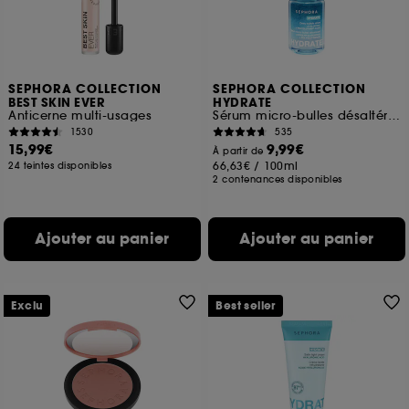
SEPHORA COLLECTION
SEPHORA COLLECTION
BEST SKIN EVER
HYDRATE
Anticerne multi-usages
Sérum micro-bulles désaltérant à l'Acide hyaluronique + polyglutamique
1530
535
15,99€
9,99€
À partir de
66,63€
/
100ml
24 teintes disponibles
2 contenances disponibles
Ajouter au panier
Ajouter au panier
Exclu
Best seller