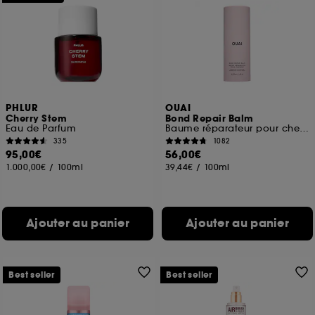
Cookies fonctionnels :
il s’agit de cookies
permettant l’affichage et/ou la fourniture de
certaines fonctionnalités du site, tel que les
cookies d’authentification qui sont utilisés afin de
vous faire bénéficier de l’authentification
prolongée vous permettant d’accéder à votre
compte lors de votre prochaine visite sur le site
PHLUR
OUAI
sans saisir à nouveau votre identifiant et mot de
Cherry Stem
Bond Repair Balm
passe.
Eau de Parfum
Baume réparateur pour cheveux abîmés
335
1082
95,00€
56,00€
1.000,00€
/
100ml
39,44€
/
100ml
A l'exception des cookies techniques, le dépôt et la
lecture de ces traceurs requiert votre accord. Vous
pouvez personnaliser vos choix concernant le dépôt
de ces cookies grâce au bouton "personnaliser mes
Ajouter au panier
Ajouter au panier
choix" ci-dessous ou décider de "tout accepter".
Sephora pourra associer les informations de
navigation collectées par ces Cookies, pour les
finalités acceptées, avec les données personnelles
Best seller
Best seller
collectées ou générées lors de votre activité en ligne
ou en magasin. Pour refuser tous les cookies, cliques
sur "continuer sans accepter". Voous pouvez à tout