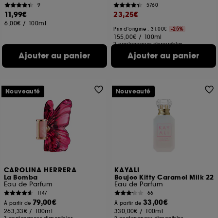
9
5760
11,99€
23,25€
6,00€
/
100ml
Prix d'origine : 31,00€
-25%
155,00€
/
100ml
2 contenances disponibles
Ajouter au panier
Ajouter au panier
Nouveauté
Nouveauté
CAROLINA HERRERA
KAYALI
La Bomba
Boujee Kitty Caramel Milk 22
Eau de Parfum
Eau de Parfum
1147
66
79,00€
33,00€
À partir de
À partir de
263,33€
/
100ml
330,00€
/
100ml