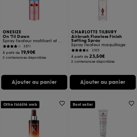
moment choisir de retirer votrte consentement. Si vous
souhaitez obtenir plus d'information sur les cookies
utilisés,
cliquez
ici
.
ONESIZE
CHARLOTTE TILBURY
On 'Til Dawn
Airbrush Flawless Finish
Setting Spray
Spray fixateur matifiant et waterproof
Spray fixateur maquillage
3571
2105
19,90€
À partir de
23,50€
À partir de
2 contenances disponibles
2 contenances disponibles
Ajouter au panier
Ajouter au panier
Offre fidélité web
Best seller