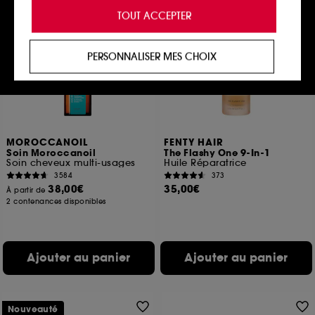
de vous offrir une expérience enrichie et
TOUT ACCEPTER
personnalisée en vous recommandant des
Hot on social
Exclu
produits, des services et des contenus qui
répondent au mieux à vos préférences, et de vous
PERSONNALISER MES CHOIX
proposer des offres promotionnelles adaptées à
votre profil.
Cookies réseaux sociaux et publicité :
ils sont
utilisés pour vous présenter du contenu susceptible
de vous plaire via des publicités, y compris sur des
MOROCCANOIL
FENTY HAIR
sites tiers et sur les réseaux sociaux, sur la base
Soin Moroccanoil
The Flashy One 9-In-1
des pages que vous avez consultées, de votre
Soin cheveux multi-usages
Huile Réparatrice
navigation, et de l'historique de vos interactions.
3584
373
38,00€
35,00€
À partir de
Cookies de mesure d’audience :
ils nous
2 contenances disponibles
permettent de réaliser des statistiques de
fréquentation et de navigation sur notre site afin
d’en améliorer la performance.
Ajouter au panier
Ajouter au panier
Cookies de sécurisation des paiements en ligne :
ils nous permettent de lutter notamment contre les
fraudes aux moyens de paiement et les
usurpations d’identité.
Nouveauté