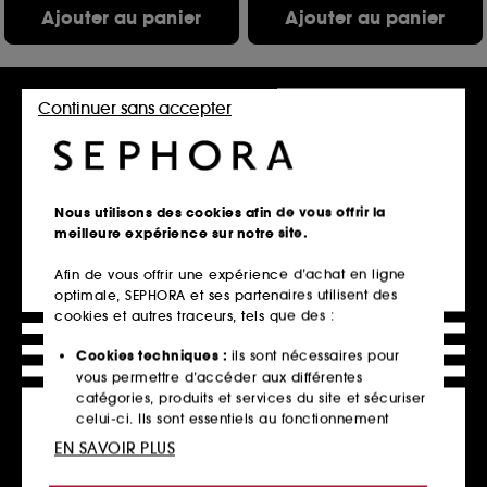
Ajouter au panier
Ajouter au panier
Hot on social
Best seller
Continuer sans accepter
Nous utilisons des cookies afin de vous offrir la
meilleure expérience sur notre site.
OUAI
K18
Afin de vous offrir une expérience d’achat en ligne
Fragrance Mist Ibiza
HeatBounce Conditioning
optimale, SEPHORA et ses partenaires utilisent des
Heat Protectant
Brume Pour Cheveux Et Corps
cookies et autres traceurs, tels que des :
Après-shampooing protecteur de chaleur
1333
566
33,00€
Cookies techniques :
ils sont nécessaires pour
26,00€
À partir de
34,02€
/
100ml
vous permettre d’accéder aux différentes
44,07€
/
100ml
2 contenances disponibles
catégories, produits et services du site et sécuriser
celui-ci. Ils sont essentiels au fonctionnement
technique du site et ne peuvent être désactivés.
EN SAVOIR PLUS
Ajouter au panier
Ajouter au panier
Cookies de personnalisation :
ils nous permettent