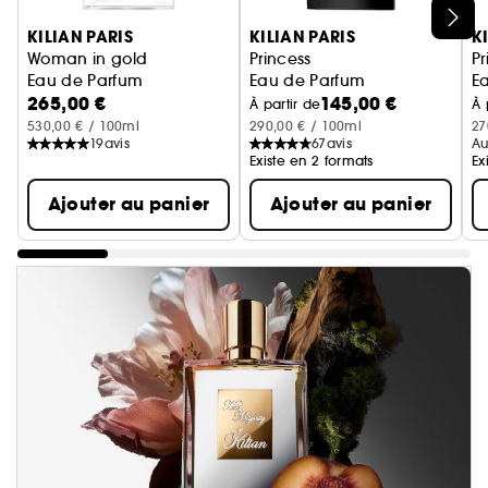
Ignorer le carrousel produits
KILIAN PARIS
KILIAN PARIS
K
Woman in gold
Princess
Pr
Eau de Parfum
Eau de Parfum
E
265,00 €
145,00 €
À partir de
À 
530,00 € / 100ml
290,00 € / 100ml
27
19
avis
67
avis
Au
Existe en 2 formats
Ex
Ajouter au panier
Ajouter au panier