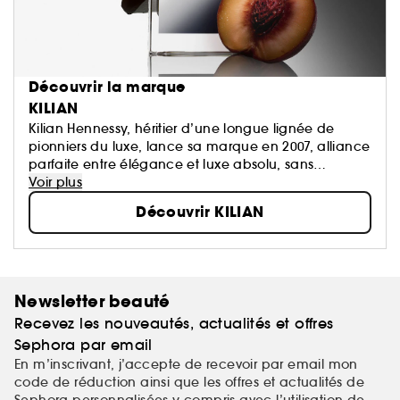
Découvrir la marque
KILIAN
Kilian Hennessy, héritier d’une longue lignée de
pionniers du luxe, lance sa marque en 2007, alliance
parfaite entre élégance et luxe absolu, sans
concessions. La marque célèbre une décennie de
Voir plus
révolution dans la parfumerie...
Découvrir KILIAN
Newsletter beauté
Recevez les nouveautés, actualités et offres
Sephora par email
En m’inscrivant, j’accepte de recevoir par email mon
code de réduction ainsi que les offres et actualités de
Sephora personnalisées y compris avec l’utilisation de