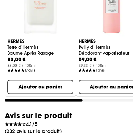
Ignorer le carrousel produits
HERMÈS
HERMÈS
Terre d'Hermès
Twilly d'Hermès
Baume Après Rasage
Déodorant vaporisateur
83,00 €
59,00 €
83,00 € / 100ml
39,33 € / 100ml
17
avis
1
avis
Ajouter au panier
Ajouter au panie
Avis sur le produit
4.1/5
(232 avis sur le produit)