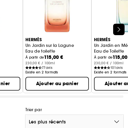
lhouette des lanternes des voitures d'antan. Le verre
agrance ensoleillée. Sur l'étui, l'herbe dorée, le
le bleu de la mer esquissent un paysage coloré sous
HERMÈS
HERMÈS
Un Jardin sur la Lagune
Un Jardin en Mé
Eau de toilette
Eau de Toilette
 l'âme d'un lieu, de l'inspiration du parfumeur et
115,00 €
115,00
À partir de
À partir de
e olfactive pour des envies de fraîcheur, de
230,00 € / 100ml
230,00 € / 100ml
77
avis
101
avis
Existe en 2 formats
Existe en 2 formats
n rechargeable chez SEPHORA.
nier
Ajouter au panier
Ajouter a
n rechargeable chez SEPHORA.
Trier par
Les plus récents