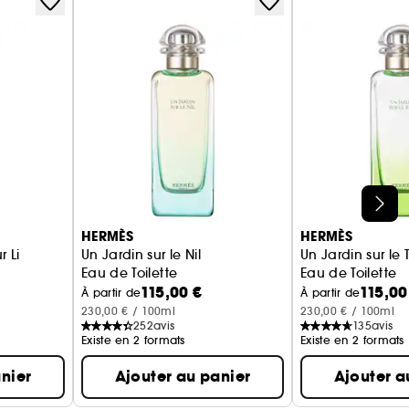
HERMÈS
HERMÈS
 Li
Un Jardin sur le Nil
Un Jardin sur le T
Eau de Toilette
Eau de Toilette
115,00 €
115,00
À partir de
À partir de
230,00 € / 100ml
230,00 € / 100ml
252
avis
135
avis
Existe en 2 formats
Existe en 2 formats
nier
Ajouter au panier
Ajouter a