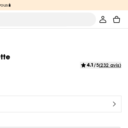
vous🧳
tte
4.1
/5
(232 avis)