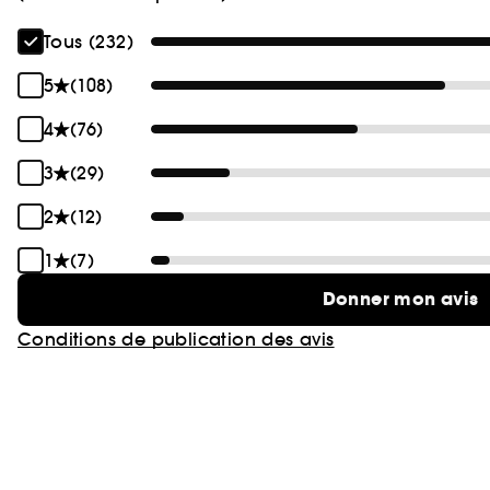
Tous (232)
5
(108)
4
(76)
3
(29)
2
(12)
1
(7)
Donner mon avis
Conditions de publication des avis