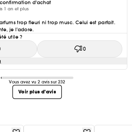
 confirmation d'achat
is 1 an et plus
rfums trop fleuri ni trop musc. Celui est parfait.
te, je l’adore.
été utile ?
0
0
u
Vous avez vu 2 avis sur 232
Voir plus d'avis