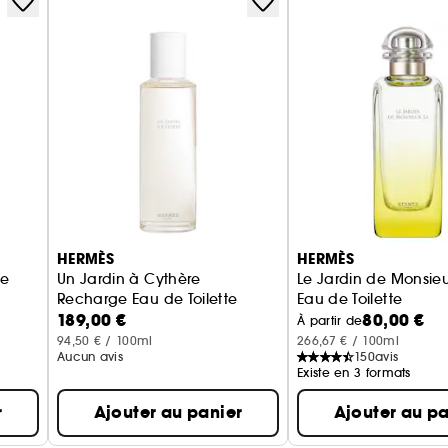
HERMÈS
HERMÈS
ée
Un Jardin à Cythère
Le Jardin de Monsieur
Recharge Eau de Toilette
Eau de Toilette
189,00 €
80,00 €
À partir de
94,50 € / 100ml
266,67 € / 100ml
Aucun avis
150
avis
Existe en 3 formats
r
Ajouter au panier
Ajouter au pa