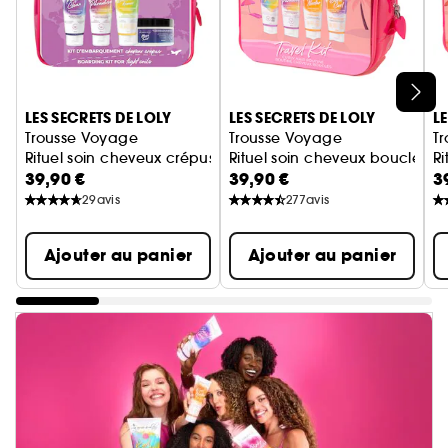
Ignorer le carrousel produits
LES SECRETS DE LOLY
LES SECRETS DE LOLY
L
Trousse Voyage
Trousse Voyage
T
Rituel soin cheveux crépus
Rituel soin cheveux bouclés
Ri
39,90 €
39,90 €
3
29
avis
277
avis
Ajouter au panier
Ajouter au panier