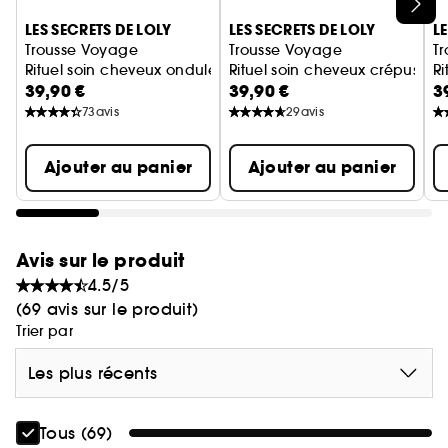
Ignorer le carrousel produits
LES SECRETS DE LOLY
LES SECRETS DE LOLY
L
Trousse Voyage
Trousse Voyage
T
Rituel soin cheveux ondulés
Rituel soin cheveux crépus
Ri
39,90 €
39,90 €
3
73
avis
29
avis
Ajouter au panier
Ajouter au panier
Avis sur le produit
4.5/5
(69 avis sur le produit)
Trier par
Les plus récents
Tous (69)