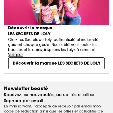
Découvrir la marque
LES SECRETS DE LOLY
Chez Les Secrets de Loly, authenticité et inclusivité
guident chaque geste. Nous célébrons toutes les
boucles et textures, inspirons les Lolys à aimer et
sublimer leurs cheveux naturels grâce à des soins
Voir plus
riches en ingrédients naturels.
Découvrir la marque LES SECRETS DE LOLY
Newsletter beauté
Recevez les nouveautés, actualités et offres
Sephora par email
En m’inscrivant, j’accepte de recevoir par email mon
code de réduction ainsi que les offres et actualités de