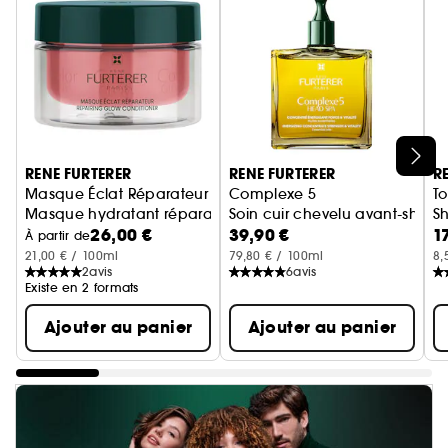
Ignorer le carrousel produits
RENE FURTERER
RENE FURTERER
R
Masque Éclat Réparateur
Complexe 5
T
Masque hydratant réparateur cheveux colorés
Soin cuir chevelu avant-shamp
S
26,00 €
39,90 €
1
À partir de
21,00 € / 100ml
79,80 € / 100ml
8,
2
avis
6
avis
Existe en 2 formats
Ajouter au panier
Ajouter au panier