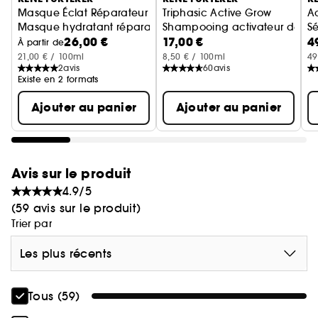
Masque Éclat Réparateur
Triphasic Active Grow
A
Masque hydratant réparateur cheveux colorés
Shampooing activateur de po
S
26,00 €
17,00 €
4
À partir de
21,00 € / 100ml
8,50 € / 100ml
49
2
avis
60
avis
Existe en 2 formats
Ajouter au panier
Ajouter au panier
Avis sur le produit
4.9/5
(59 avis sur le produit)
Trier par
Les plus récents
Tous (59)