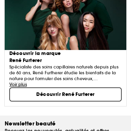
Découvrir la marque
René Furterer
Spécialiste des soins capillaires naturels depuis plus
de 60 ans, René Furtherer étudie les bienfaits de la
nature pour formuler des soins cheveux,
shampoings, après-shampoings et masques qui ont
Voir plus
pour objectif de sublimer vos cheveux.
Découvrir René Furterer
Newsletter beauté
Recevez les nouveautés, actualités et offres