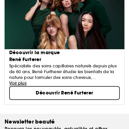
Découvrir la marque
René Furterer
Spécialiste des soins capillaires naturels depuis plus
de 60 ans, René Furtherer étudie les bienfaits de la
nature pour formuler des soins cheveux,
shampoings, après-shampoings et masques qui ont
Voir plus
pour objectif de sublimer vos cheveux.
Découvrir René Furterer
Newsletter beauté
Recevez les nouveautés, actualités et offres