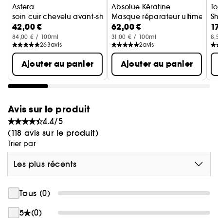
Astera
Absolue Kératine
T
soin cuir chevelu avant-shampoing apaisant
Masque réparateur ultime - C
S
42,00 €
62,00 €
1
84,00 € / 100ml
31,00 € / 100ml
8,
263
avis
2
avis
Ajouter au panier
Ajouter au panier
Avis sur le produit
4.4/5
(118 avis sur le produit)
Trier par
Les plus récents
Tous (0)
5
(0)