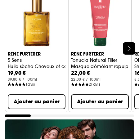
Ignorer le carrousel produits
RENE FURTERER
RENE FURTERER
R
5 Sens
Tonucia Natural Filler
O
Huile sèche Cheveux et corps sublimatrice
Masque démêlant repulpant et
S
19,90 €
22,00 €
1
39,80 € / 100ml
22,00 € / 100ml
8,
1
avis
21
avis
Ajouter au panier
Ajouter au panier