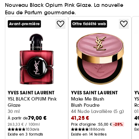
Nouveau Black Opium Pink Glaze. La nouvelle
Eau de Parfum gourmande.
Avant-première
Offre fidélité web
Ignorer le carrousel produits
YVES SAINT LAURENT
YVES SAINT LAURENT
Y
YSL BLACK OPIUM Pink
Make Me Blush
YS
Glaze
Blush Poudre
Ro
Eau de Parfum femme ambrée florale & note de fraise
30 ml
44 Nude Lavallière (5 g)
01
79,00 €
41,25 €
4
À partir de
263,33 € / 100ml
Prix d'origine :
55,00 €
-25%
103
avis
1886
avis
Ex
Existe en 3 formats
Existe en 14 teintes