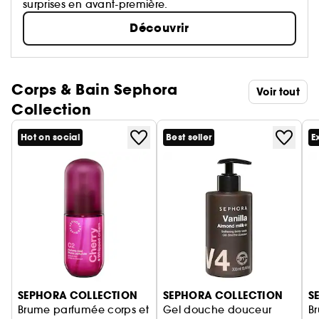
surprises en avant-première.
Découvrir
Corps & Bain Sephora
Voir tout
Collection
Hot on social
Best seller
E
Ignorer le carrousel produits
SEPHORA COLLECTION
SEPHORA COLLECTION
S
Brume parfumée corps et
Gel douche douceur
B