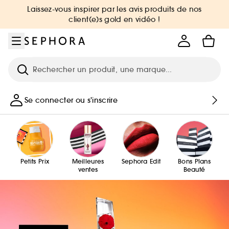
Aller au menu
Aller au contenu principal
Aller au pied de page
Laissez-vous inspirer par les avis produits de nos
client(e)s gold en vidéo !
Recherche
Se connecter ou s'inscrire
Petits Prix
Meilleures
Sephora Edit
Bons Plans
ventes
Beauté