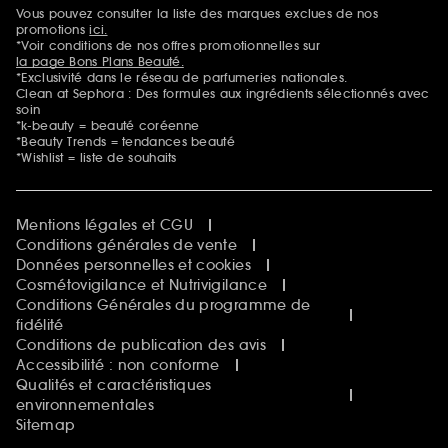
Sephora Beautiful Club
Vous pouvez consulter la liste des marques exclues de nos
Mentions additionnelles
Clean at Sephora
promotions
ici.
Idées & Inspirations Beauté
*Voir conditions de nos offres promotionnelles sur
la page Bons Plans Beauté.
*Exclusivité dans le réseau de parfumeries nationales.
Clean at Sephora : Des formules aux ingrédients sélectionnés avec
soin
*k-beauty = beauté coréenne
*Beauty Trends = tendances beauté
*Wishlist = liste de souhaits
Mentions légales et CGU
Conditions générales de vente
Données personnelles et cookies
Cosmétovigilance et Nutrivigilance
Conditions Générales du programme de
fidélité
Conditions de publication des avis
Accessibilité : non conforme
Qualités et caractéristiques
environnementales
Sitemap