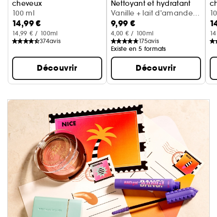
cheveux
Nettoyant et hydratant
c
Cerise + crème fouettée
100 ml
Vanille + lait d'amande
Va
1
14,99 €
9,99 €
1
(300 ml)
14,99 € / 100ml
4,00 € / 100ml
14
374
avis
175
avis
Existe en 5 formats
Découvrir
Découvrir