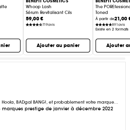
BENEFIT COSMETICS
BENEFIT COSME
atte
Whoop Lash
The POREfessiona
Sérum Revitalisant Cils
Toned
59,00 €
21,00 
nte
Tonique Mousse 
À partir de
719
avis
891
avis
Existe en 2 formats
nier
Ajouter au panier
Ajouter a
nt, Hoola, BADgal BANG!, et probablement votre marque
des marques prestige de janvier à décembre 2022
tre synonyme de plaisir et de bien-être. Parce que le
produit make-up favori ou que vous ayez simplement