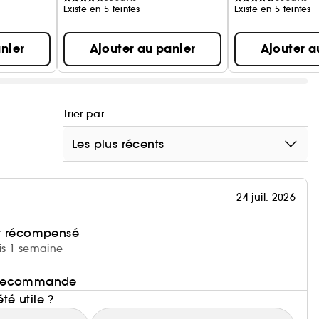
Existe en 5 teintes
Existe en 5 teintes
nier
Ajouter au panier
Ajouter a
Trier par
Les plus récents
24 juil. 2026
et récompensé
uis 1 semaine
le recommande
été utile ?