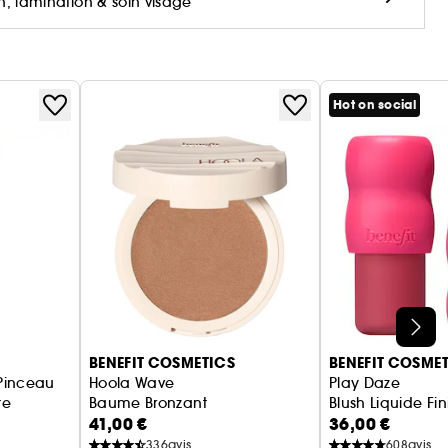
n, lamination & soin visage
Hot on social
BENEFIT COSMETICS
BENEFIT COSME
Pinceau
Hoola Wave
Play Daze
te
Baume Bronzant
Blush Liquide Fin
41,00 €
36,00 €
336
avis
608
avis