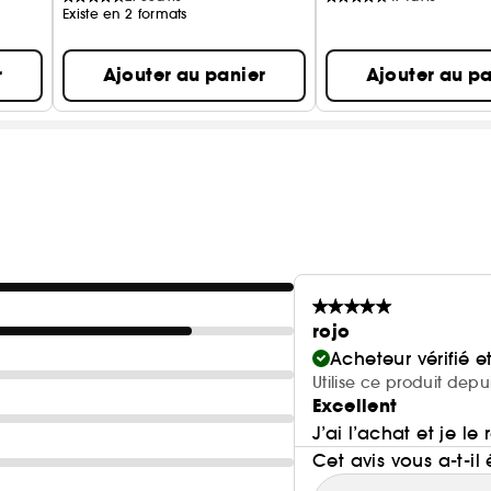
Existe en 2 formats
r
Ajouter au panier
Ajouter au pa
rojo
Acheteur vérifié 
Utilise ce produit dep
Excellent
J’ai l’achat et je 
Cet avis vous a-t-il 