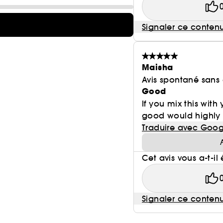
Signaler ce conten
Maisha
Avis spontané sans
Good
If you mix this with 
good would highl
Traduire avec Goog
Cet avis vous a-t-il 
Signaler ce conten