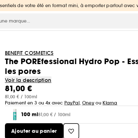
ssentiels de votre été en format mini, à emporter partout avec 
BENEFIT COSMETICS
The POREfessional Hydro Pop - Es
les pores
Voir la description
81,00 €
81,00 € / 100ml
Paiement en 3 ou 4x avec
PayPal
,
Oney
ou
Klarna
100 ml
81,00 € / 100ml
Ajouter au panier