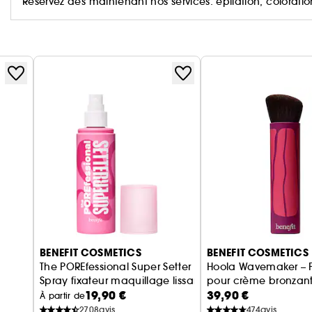
Réservez dès maintenant nos services: épilation, coloratio
BENEFIT COSMETICS
BENEFIT COSMETICS
n
The POREfessional Super Setter
Hoola Wavemaker – 
Spray fixateur maquillage lissant
pour crème bronzan
19,90 €
39,90 €
A Réducteur de pores
À partir de
2708
avis
474
avis