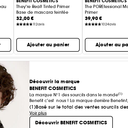
BENEFIT COSMETICS
BENEFIT COSMETICS
eau
They're Real! Tinted Primer
The POREfessional M
Base de mascara teintée
Primer
32,00 €
39,90 €
Base de teint matifia
112
avis
1024
avis
r
Ajouter au panier
Ajouter au pa
Découvrir la marque
BENEFIT COSMETICS
(1)
La marque N°1 des sourcils dans le monde
Benefit c'est nous ! La marque derrière Beneti
sourcils préférée !
(1)Basé sur le total des ventes sourcils 
Chez Benefit, nous pensons que la beauté doit ê
Voir plus
bien-être intérieur se voit à l'extérieur.​
Découvrir BENEFIT COSMETICS
Alors, que vous soyez à la recherche de votre 