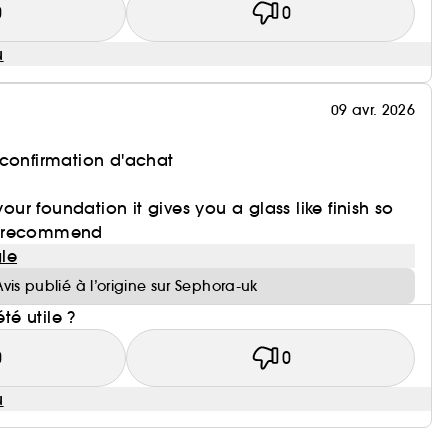
0
0
u
09 avr. 2026
 confirmation d'achat
your foundation it gives you a glass like finish so
y recommend
le
Avis publié à l’origine sur Sephora-uk
été utile ?
0
0
u