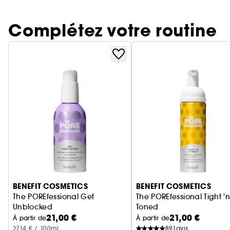
Complétez votre routine
Ignorer le carrousel produits
BENEFIT COSMETICS
BENEFIT COSMETICS
The POREfessional Get
The POREfessional Tight '
Unblocked
Toned
21,00 €
21,00 €
Huile Nettoyante Démaquillante Purifiante
Tonique Mousse AHA + PH
À partir de
À partir de
27,14 € / 100ml
891
avis