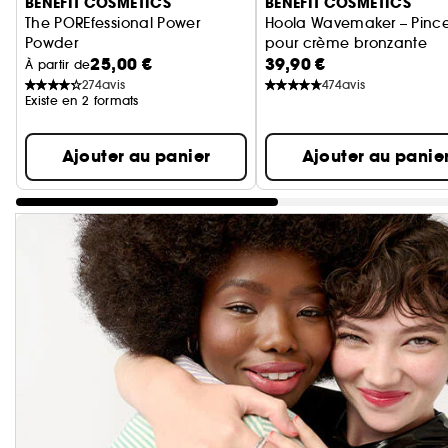
BENEFIT COSMETICS
BENEFIT COSMETICS
The POREfessional Power
Hoola Wavemaker – Pinc
Powder
pour crème bronzante
25,00 €
39,90 €
Poudre libre fixante et matifiante
À partir de
274
avis
474
avis
Existe en 2 formats
Ajouter au panier
Ajouter au panie