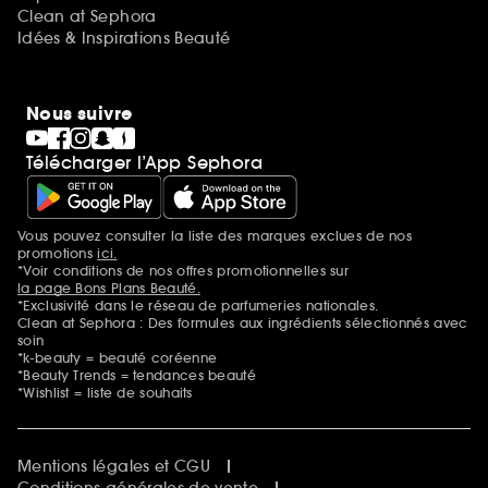
Clean at Sephora
Idées & Inspirations Beauté
Nous suivre
Télécharger l’App Sephora
Vous pouvez consulter la liste des marques exclues de nos
Mentions additionnelles
promotions
ici.
*Voir conditions de nos offres promotionnelles sur
la page Bons Plans Beauté.
*Exclusivité dans le réseau de parfumeries nationales.
Clean at Sephora : Des formules aux ingrédients sélectionnés avec
soin
*k-beauty = beauté coréenne
*Beauty Trends = tendances beauté
*Wishlist = liste de souhaits
Mentions légales et CGU
Conditions générales de vente