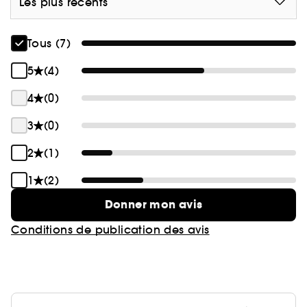
Les plus récents
Tous (7)
5
(4)
4
(0)
3
(0)
2
(1)
1
(2)
Donner mon avis
Conditions de publication des avis