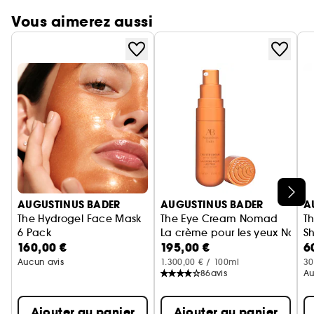
Vous aimerez aussi
Ignorer le carrousel produits
AUGUSTINUS BADER
AUGUSTINUS BADER
A
The Hydrogel Face Mask
The Eye Cream Nomad
T
6 Pack
La crème pour les yeux Noma
S
160,00 €
195,00 €
6
Masque Hydrogel
Aucun avis
1.300,00 € / 100ml
30
86
avis
Au
Ajouter au panier
Ajouter au panier