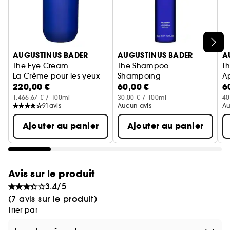
Ignorer le carrousel produits
AUGUSTINUS BADER
AUGUSTINUS BADER
A
The Eye Cream
The Shampoo
T
La Crème pour les yeux
Shampoing
A
220,00 €
60,00 €
6
1.466,67 € / 100ml
30,00 € / 100ml
40
91
avis
Aucun avis
Au
Ajouter au panier
Ajouter au panier
Avis sur le produit
3.4/5
(7 avis sur le produit)
Trier par