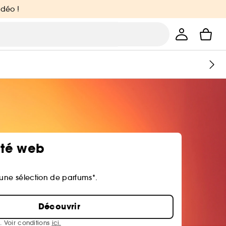
idéo !
ité web
 une sélection de parfums*.
Découvrir
. Voir conditions
ici.