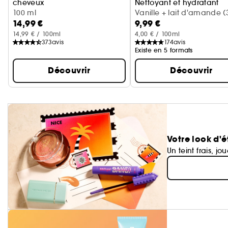
cheveux
Nettoyant et hydratant
Cerise + crème fouettée
100 ml
Vanille + lait d'amande (
14,99 €
9,99 €
ml)
14,99 € / 100ml
4,00 € / 100ml
373
avis
174
avis
Existe en 5 formats
Découvrir
Découvrir
Votre look d'é
Un teint frais, jo