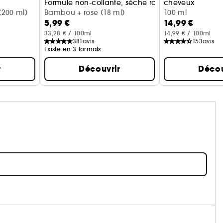
Formule non-collante, sèche rapidement
cheveux
200 ml)
Bambou + rose (18 ml)
Monoi + bergam
100 ml
5,99 €
14,99 €
33,28 € / 100ml
14,99 € / 100ml
381
avis
153
avis
Existe en 3 formats
r
Découvrir
Décou