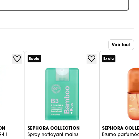
Voir tout
Exclu
Exclu
ON
SEPHORA COLLECTION
SEPHORA COLL
 24H
Spray nettoyant mains
Brume parfumée