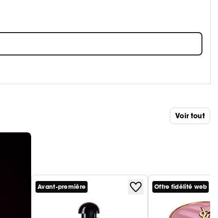
Voir tout
Avant-première
Offre fidélité web