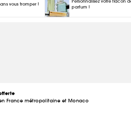
Personnalisez votre flacon d
 sans vous tromper !
parfum !
fferte
 en France métropolitaine et Monaco