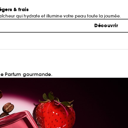
égers & frais
îcheur qui hydrate et illumine votre peau toute la journée.
Découvrir
 de Parfum gourmande.