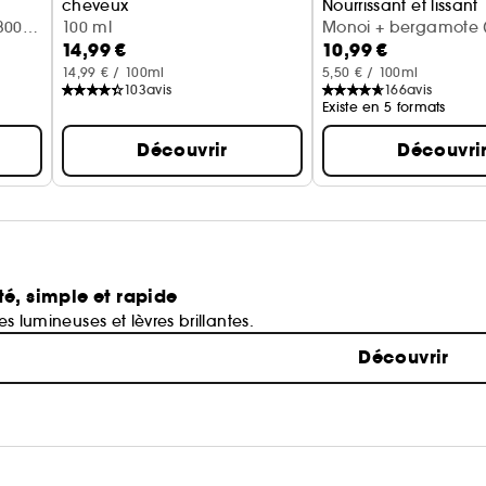
cheveux
Nourrissant et lissant
300
Vanille + lait d'amande
100 ml
Monoi + bergamote (
14,99 €
10,99 €
14,99 € / 100ml
5,50 € / 100ml
103
avis
166
avis
Existe en 5 formats
Découvrir
Découvri
té, simple et rapide
ues lumineuses et lèvres brillantes.
Découvrir