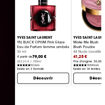
Ignorer le carrousel produits
YVES SAINT LAURENT
YVES SAINT LAURE
YSL BLACK OPIUM Pink Glaze
Make Me Blush
Eau de Parfum femme ambrée florale & note de fra
Blush Poudre
30 ml
44 Nude Lavallière 
79,00 €
41,25 €
À partir de
263,33 € / 100ml
Prix d'origine :
55,00 €
92
avis
1884
avis
Existe en 3 formats
Existe en 14 teintes
Découvrir
Découvr