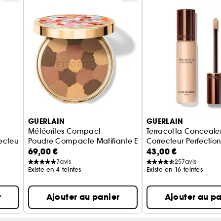
GUERLAIN
GUERLAIN
Météorites Compact
Terracotta Conceale
otecteur - Effet Bonne Mine Ensoleillée
Poudre Compacte Matifiante Et Fixante
Correcteur Perfection
69,00 €
43,00 €
7
avis
257
avis
Existe en 4 teintes
Existe en 16 teintes
r
Ajouter au panier
Ajouter au pa