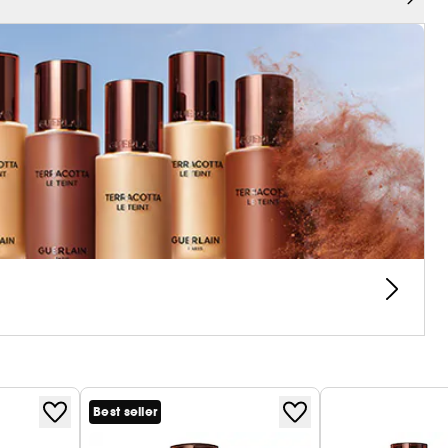
ongue durée.
ns : 3 intensités, Clair, Moyen, Foncé déclinées
bées comme les pomettes, l'arrête du nez et le
ge tout en réchauffant délicatement le teint. »
uerlain
à l'intégrité et la sensorialité de la formule.
n rechargeable chez SEPHORA.
Best seller