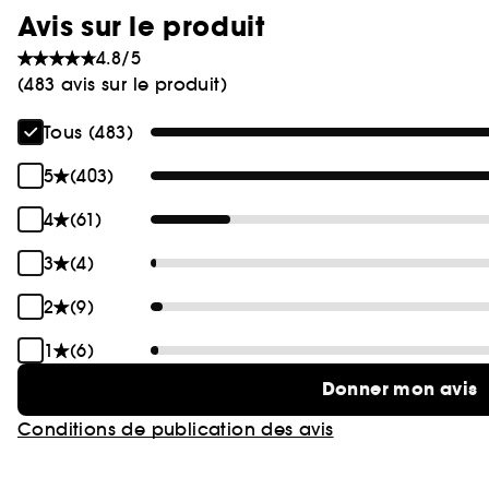
Avis sur le produit
4.8/5
(483 avis sur le produit)
Tous (483)
5
(403)
4
(61)
3
(4)
2
(9)
1
(6)
Donner mon avis
Conditions de publication des avis