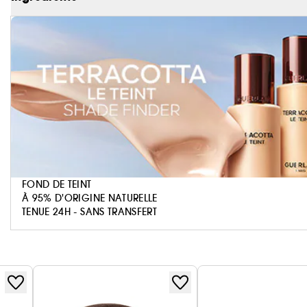
préserve l’hydratation de la peau pour un confort l
6 nuances conçues pour sublimer toutes les carnatio
chacune en 2 tonalités, Rosé et Doré.
« Appliquer la Terracotta sur les zones les plus bom
haut du front pour apporter plus de structure au visa
Violette, Directrice de la Création du Maquillage G
¹Selon la norme ISO 16128, les 4% restants contribuent 
Reffilable :
Les produits que vous aimez, en versio
FOND DE TEINT
À 95% D'ORIGINE NATURELLE
TENUE 24H - SANS TRANSFERT