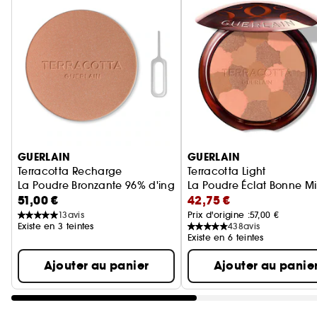
Ignorer le carrousel produits
GUERLAIN
GUERLAIN
Terracotta Recharge
Terracotta Light
La Poudre Bronzante 96% d'ingrédients d'origine naturelle
La Poudre Éclat Bonne Mi
51,00 €
42,75 €
13
avis
Prix d'origine :
57,00 €
Existe en 3 teintes
438
avis
Existe en 6 teintes
Ajouter au panier
Ajouter au panie