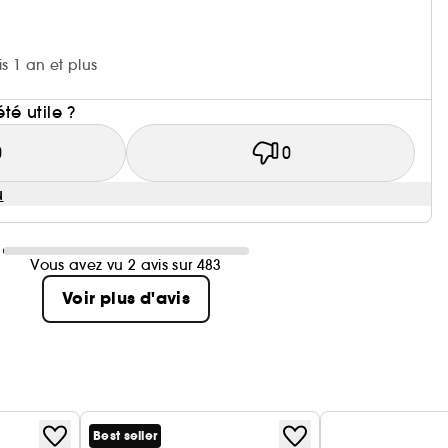
is 1 an et plus
i
été utile ?
0
0
u
Vous avez vu 2 avis sur 483
Voir plus d'avis
Best seller