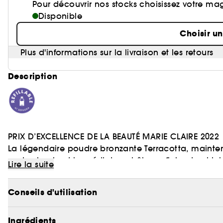
Pour découvrir nos stocks choisissez votre ma
Disponible
Choisir u
Plus d'informations sur la livraison et les retours
Description
PRIX D’EXCELLENCE DE LA BEAUTÉ MARIE CLAIRE 2022
La légendaire poudre bronzante Terracotta, mainten
geste simple et immédiat, un hâle au fini naturel ini
Lire la suite
Avec 96% d’ingrédients d’origine naturelle¹ dont ses
Conseils d'utilisation
instantanément sur la peau pour assurer ce fini bon
Infusée en huile d’argan naturelle du Maroc, connue
Ingrédients