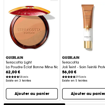
Ignorer le carrousel produits
GUERLAIN
GUERLAIN
Terracotta Light
Terracotta
La Poudre Éclat Bonne Mine Naturelle Édition Limitée
Joli Teint - Soin Teinté Pr
62,00 €
56,00 €
58
avis
295
avis
Existe en 3 teintes
Existe en 5 teintes
Ajouter au panier
Ajouter au panie