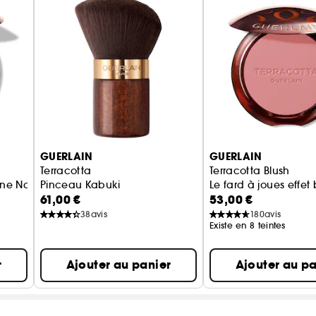
GUERLAIN
GUERLAIN
Terracotta
Terracotta Blush
ne Naturelle
Pinceau Kabuki
Le fard à joues effe
61,00 €
53,00 €
38
avis
180
avis
Existe en 8 teintes
r
Ajouter au panier
Ajouter au pa