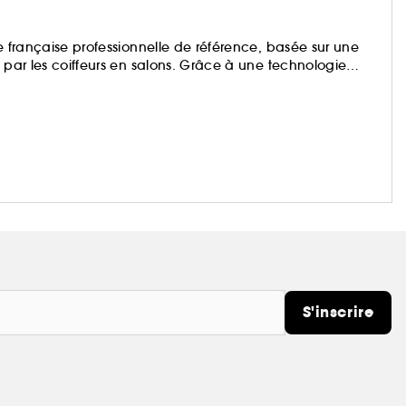
ue française professionnelle de référence, basée sur une
e par les coiffeurs en salons. Grâce à une technologie
l Professionnel s’adressent à tous les types de cheveux.
ant-gardisme artistique pour des looks inspirés des défilés.
S'inscrire