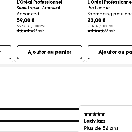
L'Oréal Professionnel
L'Oréal Professionne
Serie Expert Aminexil
Pro Longer
Advanced
Shampoing pour chev
59,00 €
23,00 €
Sérum professionnel anti-chute fortifiant
65,56 € / 100ml
3,07 € / 100ml
75
avis
66
avis
r
Ajouter au panier
Ajouter au pa
Ladyjazz
Plus de 54 ans