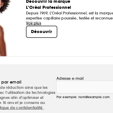
Découvrir la marque
L'Oréal Professionnel
Depuis 1909, L’Oréal Professionnel, est la marq
expertise capillaire poussée, testée et reconnu
moléculaire de haute précision, les soins L’Oréa
Voir plus
Les produits de styling allient technologie et av
Découvrir
Adresse e-mail
a par email
de réduction ainsi que les
c l’utilisation de technologies
Par exemple: nom@example.com
nes afin d'optimiser et
e 16 ans et je consens au
itique de confidentialité
.