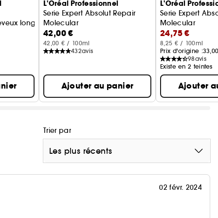
l
L'Oréal Professionnel
L'Oréal Professi
Serie Expert Absolut Repair
Serie Expert Abs
eux longs aux pointes afffinées
Molecular
Molecular
42,00 €
24,75 €
Masque sans rinçage
Shampoing
42,00 € / 100ml
8,25 € / 100ml
432
avis
Prix d'origine :
33,0
98
avis
Existe en 2 teintes
nier
Ajouter au panier
Ajouter a
Trier par
Les plus récents
02 févr. 2024