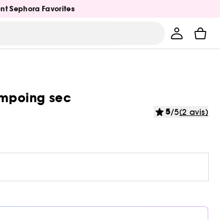
ent Sephora Favorites
hampoing sec
5
/5
(2 avis)