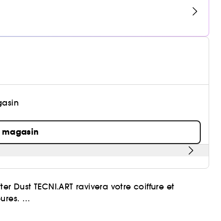
gasin
n magasin
er Dust TECNI.ART ravivera votre coiffure et
eures.