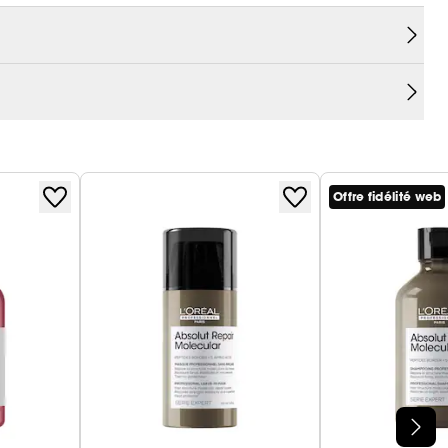
heur longue durée, sans résidu, et sa formule sans
Offre fidélité web