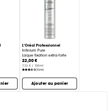
l
L'Oréal Professionnel
Infinium Pure
Laque fixation extra-forte
22,00 €
7,33 € / 100ml
3
avis
nier
Ajouter au panier