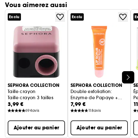
Vous aimerez aussi
Exclu
Exclu
E
Ignorer le carrousel produits
SEPHORA COLLECTION
SEPHORA COLLECTION
S
Taille crayon
Double exfoliation:
É
Taille crayon 3 tailles
Enzyme de Papaye +
Pe
3,99 €
7,99 €
1
Sucre
É
694
avis
118
avis
Ajouter au panier
Ajouter au panier