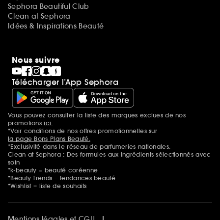
Sephora Beautiful Club
Clean at Sephora
Idées & Inspirations Beauté
Nous suivre
Télécharger l’App Sephora
Vous pouvez consulter la liste des marques exclues de nos
Mentions additionnelles
promotions
ici.
*Voir conditions de nos offres promotionnelles sur
la page Bons Plans Beauté.
*Exclusivité dans le réseau de parfumeries nationales.
Clean at Sephora : Des formules aux ingrédients sélectionnés avec
soin
*k-beauty = beauté coréenne
*Beauty Trends = tendances beauté
*Wishlist = liste de souhaits
Mentions légales et CGU