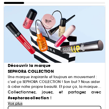
Découvrir la marque
SEPHORA COLLECTION
Une marque inspirante et toujours en mouvement :
c’est ça SEPHORA COLLECTION ! Son but ? Nous aider
à créer notre propre beauté. Et pour ça, la marque
a justement imaginé des centaines de produits : du
Collectionnez, jouez, et partagez avec
maquillage aux soins, du capillaire au parfum, du
#sephoracollection
!
bain aux compléments alimentaires,… Avec pour
Voir plus
mission de démocratiser une beauté performante.