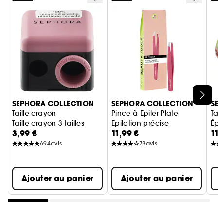
diamètres : 7,9 mm, 8,1 mm, 10,8 mm, 12 mm, 13
mm et 16 mm.
- Réservoir avec capot amovible pour vider
facilement les copeaux.
- Format compact pratique à transporter partout.
Ignorer le carrousel produits
SEPHORA COLLECTION
SEPHORA COLLECTION
S
Taille crayon
Pince à Epiler Plate
Ta
Taille crayon 3 tailles
Epilation précise
É
3,99 €
11,99 €
1
694
avis
73
avis
Ajouter au panier
Ajouter au panier