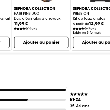
SEPHORA COLLECTION
SEPHORA COLLECTI
HAIR PINS DUO
PRESS ON
parfait
Duo d'épingles à cheveux
Kit de faux-ongles
11,99 €
12,99 €
À partir de
19
avis
47
avis
Existe en 5 formats
r
Ajouter au panier
Ajouter au pa
KHZA
35-44 ans