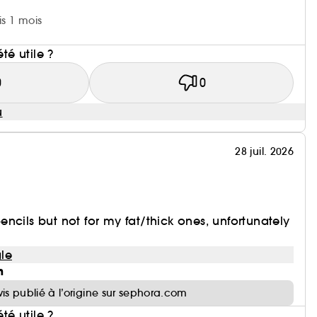
is 1 mois
i
été utile ?
0
0
u
28 juil. 2026
 pencils but not for my fat/thick ones, unfortunately
le
n
vis publié à l’origine sur sephora.com
été utile ?