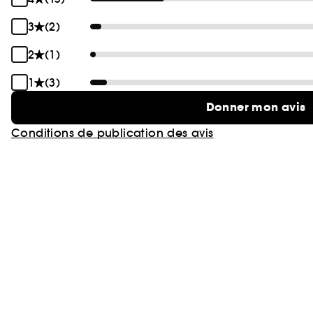
3
(2)
2
(1)
1
(3)
Donner mon avis
Conditions de publication des avis