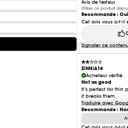
Avis de testeur
Utilise ce produit depu
Recommande : Ou
Cet avis vous a-t-il 
Signaler ce conten
ZiNNiA14
Acheteur vérifié
Not as good
It’s perfect for thin
it breaks them.
Traduire avec Goog
Recommande : No
A
Cet avis vous a-t-il 