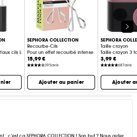
ON
SEPHORA COLLECTION
SEPHORA COLL
Recourbe-Cils
Taille crayon
faux cils Longue tenue, invisible
Pour un effet recourbé intense
Taille crayon 3 ta
15,99 €
3,99 €
395
avis
687
avis
nier
Ajouter au panier
Ajouter a
t : c’est ça SEPHORA COLLECTION ! Son but ? Nous aider