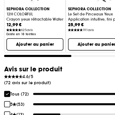
SEPHORA COLLECTION
SEPHORA COLLECTION
12H COLORFUL
Le Set de Pinceaux Yeux
Crayon yeux rétractable Waterproof
Application intuitive, fini 
12,99 €
25,99 €
625
avis
191
avis
Existe en 18 teintes
Ajouter au panier
Ajouter au panie
Avis sur le produit
4.6/5
(72 avis sur le produit)
Tous (72)
5
(53)
4
(13)