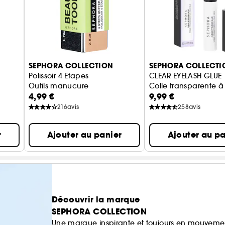
SEPHORA COLLECTION
SEPHORA COLLECTI
Polissoir 4 Etapes
CLEAR EYELASH GLUE
Outils manucure
Colle transparente à 
4,99 €
9,99 €
parfait
216
avis
258
avis
r
Ajouter au panier
Ajouter au pa
Découvrir la marque
SEPHORA COLLECTION
Une marque inspirante et toujours en mouvemen