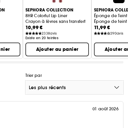
ON
SEPHORA COLLECTION
SEPHORA COLL
8HR Colorful Lip Liner
Éponge de Teint 
Crayon à lèvres sans transfert
Éponge de teint
10,99 €
11,99 €
2338
avis
290
avis
Existe en 20 teintes
nier
Ajouter au panier
Ajouter a
Trier par
Les plus récents
01 août 2026