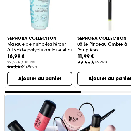
Ignorer le carrousel produits
SEPHORA COLLECTION
SEPHORA COLLECTION
Masque de nuit désaltérant
08 Le Pinceau Ombre à
à l'Acide polyglutamique et aux Céramides
Paupières
16,99 €
11,99 €
Application intuitive, fini 
22,65 € / 100ml
126
avis
145
avis
Ajouter au panier
Ajouter au panie