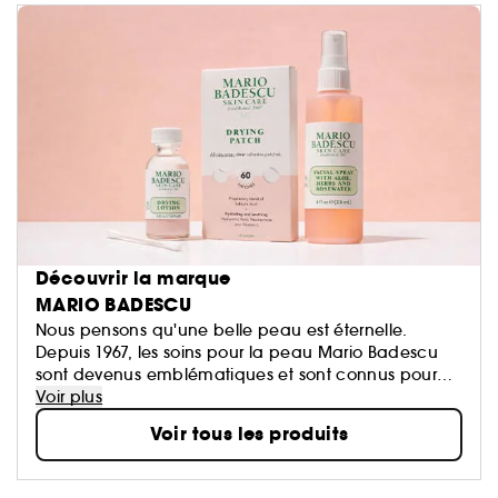
Découvrir la marque
MARIO BADESCU
Nous pensons qu'une belle peau est éternelle.
Depuis 1967, les soins pour la peau Mario Badescu
sont devenus emblématiques et sont connus pour
leurs soins personnalisés, aussi uniques que vous
Voir plus
l'êtes. Nous combinons la chimie cosmétique et
Voir tous les produits
l'expertise esthétique pour créer des routines qui
tiennent leurs promesses. Notre philosophie est
simple : des soins pour la peau efficaces pour tous -