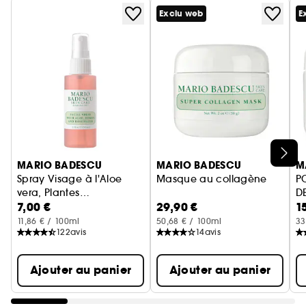
Exclu web
E
Ignorer le carrousel produits
MARIO BADESCU
MARIO BADESCU
M
Spray Visage à l'Aloe
Masque au collagène
P
vera, Plantes
D
7,00 €
29,90 €
1
aromatiques et Eau de
Format Voyage
rose
11,86 € / 100ml
50,68 € / 100ml
33
122
avis
14
avis
Ajouter au panier
Ajouter au panier