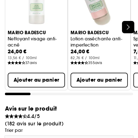
Ignorer le carrousel produits
MARIO BADESCU
MARIO BADESCU
M
Nettoyant visage anti-
Lotion asséchante anti-
Sp
acné
imperfection
ve
24,00 €
24,00 €
7
pour peau acneique
a
F
ro
13,56 € / 100ml
82,76 € / 100ml
11
37
avis
355
avis
Ajouter au panier
Ajouter au panier
Avis sur le produit
4.4/5
(182 avis sur le produit)
Trier par