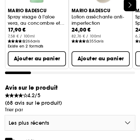
Ignorer le carrousel produits
MARIO BADESCU
MARIO BADESCU
M
Spray visage à l'aloe
Lotion asséchante anti-
Sp
vera, au concombre et
imperfection
Sp
17,90 €
24,00 €
2
au thé vert
Co
7,58 € / 100ml
82,76 € / 100ml
6,
266
avis
355
avis
Existe en 2 formats
Ajouter au panier
Ajouter au panier
Avis sur le produit
4.2/5
(68 avis sur le produit)
Trier par
Les plus récents