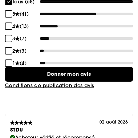
Tous (68)
5
(41)
4
(13)
3
(7)
2
(3)
1
(4)
Donner mon avis
Conditions de publication des avis
02 août 2026
STDU
Acheteur vérifié et récompensé