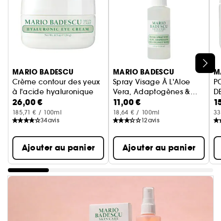
Ignorer le carrousel produits
MARIO BADESCU
MARIO BADESCU
M
Crème contour des yeux
Spray Visage À L'Aloe
P
à l'acide hyaluronique
Vera, Adaptogènes &
D
26,00 €
11,00 €
1
Eau De Coco
185,71 € / 100ml
18,64 € / 100ml
33
34
avis
12
avis
Ajouter au panier
Ajouter au panier