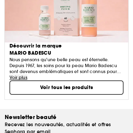
Découvrir la marque
MARIO BADESCU
Nous pensons qu'une belle peau est éternelle.
Depuis 1967, les soins pour la peau Mario Badescu
sont devenus emblématiques et sont connus pour
leurs soins personnalisés, aussi uniques que vous
Voir plus
l'êtes. Nous combinons la chimie cosmétique et
Voir tous les produits
l'expertise esthétique pour créer des routines qui
tiennent leurs promesses. Notre philosophie est
simple : des soins pour la peau efficaces pour tous -
et avec près de quatre générations de visages qui
prouvent que nous l'avons bien compris !
Newsletter beauté
Recevez les nouveautés, actualités et offres
Sephora par email