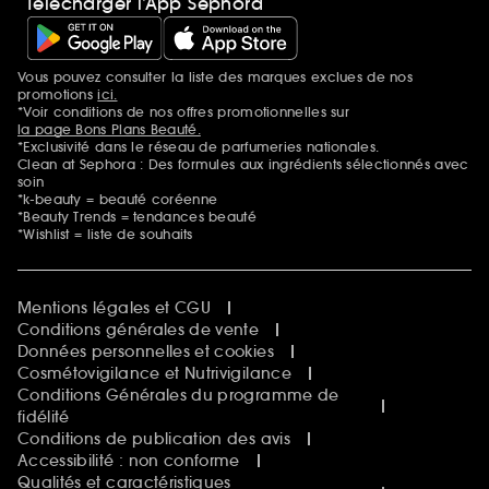
Télécharger l’App Sephora
Vous pouvez consulter la liste des marques exclues de nos
Mentions additionnelles
promotions
ici.
*Voir conditions de nos offres promotionnelles sur
la page Bons Plans Beauté.
*Exclusivité dans le réseau de parfumeries nationales.
Clean at Sephora : Des formules aux ingrédients sélectionnés avec
soin
*k-beauty = beauté coréenne
*Beauty Trends = tendances beauté
*Wishlist = liste de souhaits
Mentions légales et CGU
Conditions générales de vente
Données personnelles et cookies
Cosmétovigilance et Nutrivigilance
Conditions Générales du programme de
fidélité
Conditions de publication des avis
Accessibilité : non conforme
Qualités et caractéristiques