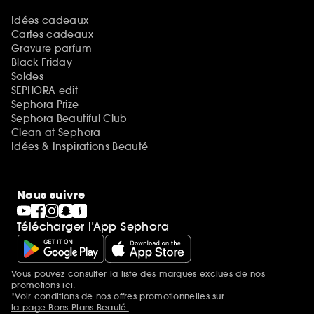
Idées cadeaux
Cartes cadeaux
Gravure parfum
Black Friday
Soldes
SEPHORA edit
Sephora Prize
Sephora Beautiful Club
Clean at Sephora
Idées & Inspirations Beauté
Nous suivre
Télécharger l’App Sephora
Vous pouvez consulter la liste des marques exclues de nos
Mentions additionnelles
promotions
ici.
*Voir conditions de nos offres promotionnelles sur
la page Bons Plans Beauté.