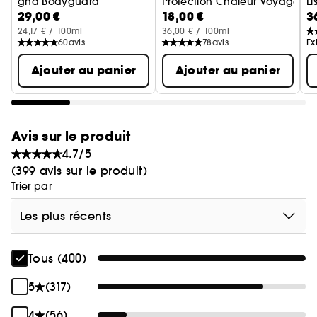
ghd Bodyguard
Protection Chaleur Voyage
Li
coiffage sublimé.
29,00 €
18,00 €
3
Cheveux Colorés
24,17 € / 100ml
36,00 € / 100ml
Associez-le à l'ensemble de nos outils électriques
60
avis
78
avis
Ex
ghd.
Ajouter au panier
Ajouter au panier
Avis sur le produit
4.7/5
(399 avis sur le produit)
Trier par
Les plus récents
Tous (400)
5
(317)
4
(56)