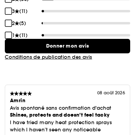
3
(11)
2
(5)
1
(11)
Donner mon avis
Conditions de publication des avis
08 août 2026
Amrin
Avis spontané sans confirmation d'achat
Shines, protects and doesn’t feel tacky
I have tried many heat protection sprays
which I haven’t seen any noticeable