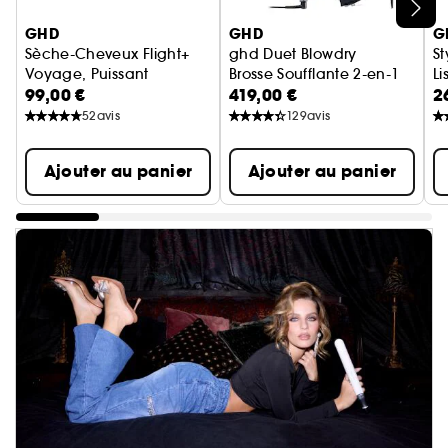
Ignorer le carrousel produits
GHD
GHD
G
Sèche-Cheveux Flight+
ghd Duet Blowdry
St
Voyage, Puissant
Brosse Soufflante 2-en-1
Li
99,00 €
419,00 €
2
52
avis
129
avis
Ajouter au panier
Ajouter au panier