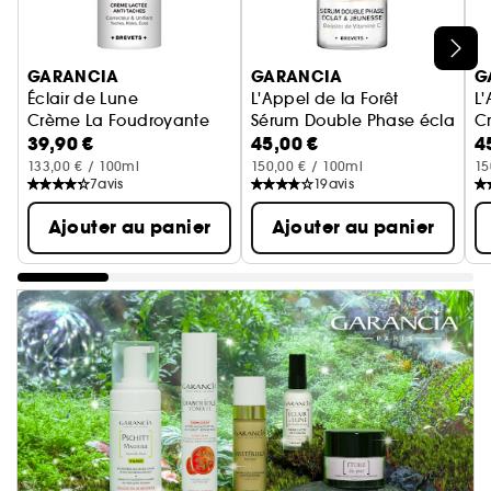
Ignorer le carrousel produits
GARANCIA
GARANCIA
G
Éclair de Lune
L'Appel de la Forêt
L'
Crème La Foudroyante
Sérum Double Phase éclat & j
C
39,90 €
45,00 €
4
133,00 € / 100ml
150,00 € / 100ml
15
7
avis
19
avis
Ajouter au panier
Ajouter au panier