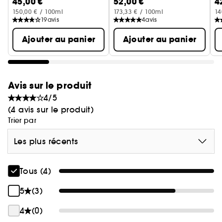
45,00 €
52,00 €
4
Soin Anti-Âge
150,00 € / 100ml
173,33 € / 100ml
14
19
avis
4
avis
Ajouter au panier
Ajouter au panier
Avis sur le produit
4/5
(4 avis sur le produit)
Trier par
Les plus récents
Tous (4)
5
(3)
4
(0)