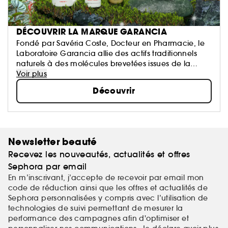
DÉCOUVRIR LA MARQUE GARANCIA
Fondé par Savéria Coste, Docteur en Pharmacie, le
Laboratoire Garancia allie des actifs traditionnels
naturels à des molécules brevetées issues de la
haute technologie pour créer des « formules saines,
Voir plus
sensorielles, et si efficaces qu’elles en deviennent
Découvrir
magiques ! »
Newsletter beauté
Recevez les nouveautés, actualités et offres
Sephora par email
En m’inscrivant, j’accepte de recevoir par email mon
code de réduction ainsi que les offres et actualités de
Sephora personnalisées y compris avec l’utilisation de
technologies de suivi permettant de mesurer la
performance des campagnes afin d'optimiser et