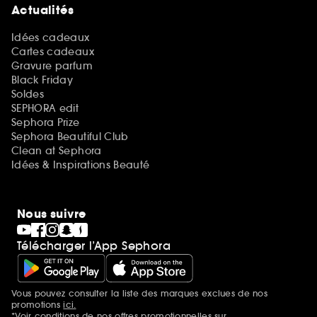
Actualités
Idées cadeaux
Cartes cadeaux
Gravure parfum
Black Friday
Soldes
SEPHORA edit
Sephora Prize
Sephora Beautiful Club
Clean at Sephora
Idées & Inspirations Beauté
Nous suivre
Télécharger l’App Sephora
Vous pouvez consulter la liste des marques exclues de nos
Mentions additionnelles
promotions
ici.
*Voir conditions de nos offres promotionnelles sur