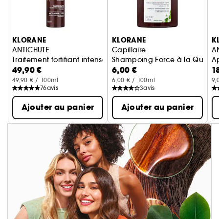
Ignorer le carrousel produits
KLORANE
KLORANE
K
ANTICHUTE
Capillaire
A
Traitement fortifiant intense à la Quinine croissance cheve
Shampoing Force à la Quinine
Ap
49,90 €
6,00 €
1
49,90 € / 100ml
6,00 € / 100ml
9,
76
avis
3
avis
Ajouter au panier
Ajouter au panier