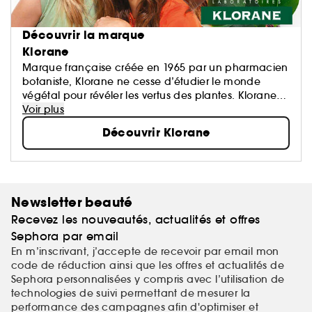
Découvrir la marque
Klorane
Marque française créée en 1965 par un pharmacien
botaniste, Klorane ne cesse d’étudier le monde
végétal pour révéler les vertus des plantes. Klorane
propose des formules haute tolérance,
Voir plus
écoresponsables et conçues à partir d’ingrédients
Découvrir Klorane
d’origine naturelle.
Des soins sûrs, écologiques et efficaces pour les
cheveux, corps et visage de toute la famille.
Newsletter beauté
Recevez les nouveautés, actualités et offres
Sephora par email
En m’inscrivant, j’accepte de recevoir par email mon
code de réduction ainsi que les offres et actualités de
Sephora personnalisées y compris avec l’utilisation de
technologies de suivi permettant de mesurer la
performance des campagnes afin d'optimiser et