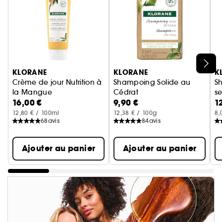
Ignorer le carrousel produits
KLORANE
KLORANE
K
Crème de jour Nutrition à
Shampoing Solide au
S
la Mangue
Cédrat
s
16,00 €
9,90 €
1
Crème pour cheveux secs
Shampoing pour cheveux nor
l'
C
12,80 € / 100ml
12,38 € / 100g
8,
68
avis
84
avis
Ajouter au panier
Ajouter au panier