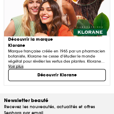
Découvrir la marque
Klorane
Marque française créée en 1965 par un pharmacien
botaniste, Klorane ne cesse d’étudier le monde
végétal pour révéler les vertus des plantes. Klorane
propose des formules haute tolérance,
Voir plus
écoresponsables et conçues à partir d’ingrédients
Découvrir Klorane
d’origine naturelle.
Des soins sûrs, écologiques et efficaces pour les
cheveux, corps et visage de toute la famille.
Newsletter beauté
Recevez les nouveautés, actualités et offres
Sephora par email