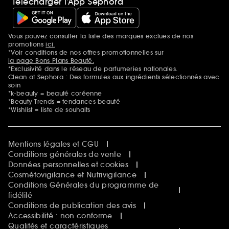
Télécharger l’App Sephora
Vous pouvez consulter la liste des marques exclues de nos
Mentions additionnelles
promotions
ici.
*Voir conditions de nos offres promotionnelles sur
la page Bons Plans Beauté.
*Exclusivité dans le réseau de parfumeries nationales.
Clean at Sephora : Des formules aux ingrédients sélectionnés avec
soin
*k-beauty = beauté coréenne
*Beauty Trends = tendances beauté
*Wishlist = liste de souhaits
Mentions légales et CGU
Conditions générales de vente
Données personnelles et cookies
Cosmétovigilance et Nutrivigilance
Conditions Générales du programme de
fidélité
Conditions de publication des avis
Accessibilité : non conforme
Qualités et caractéristiques