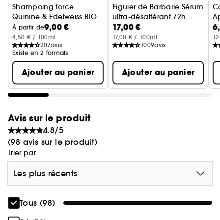
Shampoing force
Figuier de Barbarie Sérum
Ca
Quinine & Edelweiss BIO
ultra-désaltérant 72h
A
9,00 €
17,00 €
6
Chute de cheveux, cheveux fatigués
Hydratation brillance
À partir de
4,50 € / 100ml
17,00 € / 100ml
12
207
avis
1009
avis
Existe en 2 formats
Ajouter au panier
Ajouter au panier
Avis sur le produit
4.8/5
(98 avis sur le produit)
Trier par
Les plus récents
Tous (98)