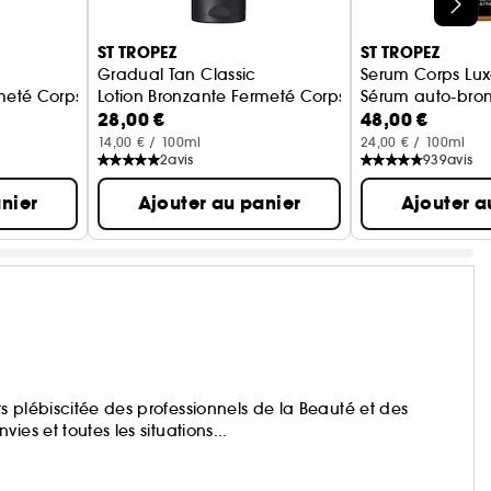
ST TROPEZ
ST TROPEZ
Gradual Tan Classic
Serum Corps Lu
rmeté Corps Light/Medium
Lotion Bronzante Fermeté Corps Medium/Dark
Sérum auto-bron
28,00 €
48,00 €
14,00 € / 100ml
24,00 € / 100ml
2
avis
939
avis
nier
Ajouter au panier
Ajouter a
 plébiscitée des professionnels de la Beauté et des
es et toutes les situations...