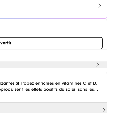
vertir
nzantes St.Tropez enrichies en vitamines C et D.
roduisent les effets positifs du soleil sans les
lumineuse
t
et une sensation immédiate de bien-