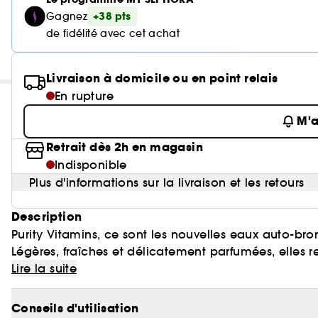
+38 pts
Gagnez
de fidélité avec cet achat
Livraison à domicile ou en point relais
En rupture
M'a
Retrait dès 2h en magasin
Indisponible
Plus d'informations sur la livraison et les retours
Description
Purity Vitamins, ce sont les nouvelles eaux auto-bro
Légères, fraîches et délicatement parfumées, elles rep
éclatante
dorée
dangers des UV. Pour une peau
Lire la suite
,
e
être.
Conseils d'utilisation