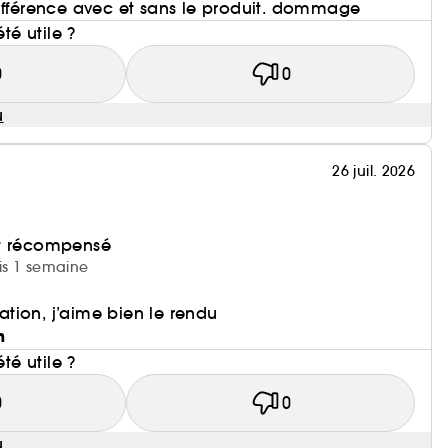
différence avec et sans le produit. dommage
été utile ?
0
0
u
26 juil. 2026
et récompensé
uis 1 semaine
ication, j’aime bien le rendu
n
été utile ?
0
0
u