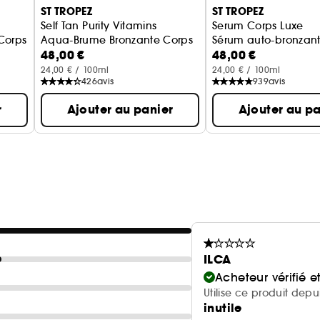
ST TROPEZ
ST TROPEZ
Self Tan Purity Vitamins
Serum Corps Luxe
Corps
Aqua-Brume Bronzante Corps
Sérum auto-bronzant
48,00 €
48,00 €
24,00 € / 100ml
24,00 € / 100ml
426
avis
939
avis
r
Ajouter au panier
Ajouter au pa
ILCA
Acheteur vérifié 
Utilise ce produit dep
inutile