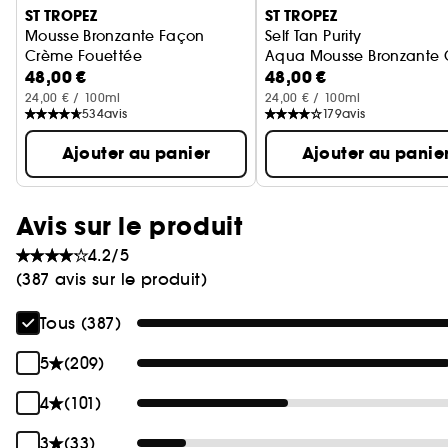
ST TROPEZ
ST TROPEZ
Mousse Bronzante Façon
Self Tan Purity
Crème Fouettée
Aqua Mousse Bronzante 
48,00 €
48,00 €
Mousse auto-bronzante pour le corps
24,00 € / 100ml
24,00 € / 100ml
534
avis
179
avis
Ajouter au panier
Ajouter au panie
Avis sur le produit
4.2/5
(387 avis sur le produit)
Tous (387)
5
(209)
4
(101)
3
(33)