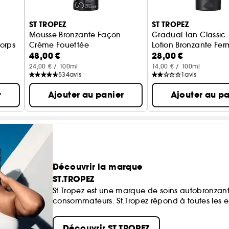
ST TROPEZ
ST TROPEZ
Mousse Bronzante Façon
Gradual Tan Classic
orps
Crème Fouettée
Lotion Bronzante Fe
48,00 €
28,00 €
Mousse auto-bronzante pour le corps
24,00 € / 100ml
14,00 € / 100ml
534
avis
1
avis
r
Ajouter au panier
Ajouter au pa
Découvrir la marque
ST.TROPEZ
St.Tropez est une marque de soins autobronzants
consommateurs. St.Tropez répond à toutes les envi
Découvrir ST.TROPEZ