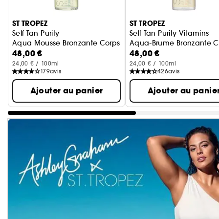
Ignorer le carrousel produits
ST TROPEZ
ST TROPEZ
Self Tan Purity
Self Tan Purity Vitamins
Aqua Mousse Bronzante Corps
Aqua-Brume Bronzante C
48,00 €
48,00 €
24,00 € / 100ml
24,00 € / 100ml
179
avis
426
avis
Ajouter au panier
Ajouter au panie