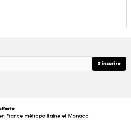
S'inscrire
fferte
 en France métropolitaine et Monaco