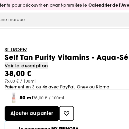
Calendrier de l'Av
attente pour découvrir en avant-première le
ST TROPEZ
Self Tan Purity Vitamins - Aqua-S
Voir la description
38,00 €
76,00 € / 100ml
Paiement en 3 ou 4x avec
PayPal
,
Oney
ou
Klarna
50 ml
76,00 € / 100ml
Ajouter au panier
Le programme MY SEPHORA