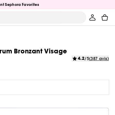
ent Sephora Favorites
érum Bronzant Visage
4.2
/5
(387 avis)