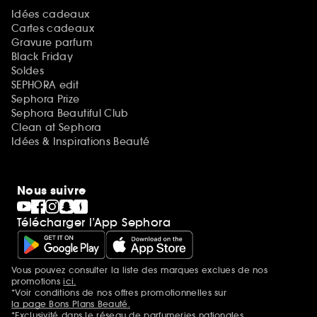
Idées cadeaux
Cartes cadeaux
Gravure parfum
Black Friday
Soldes
SEPHORA edit
Sephora Prize
Sephora Beautiful Club
Clean at Sephora
Idées & Inspirations Beauté
Nous suivre
Télécharger l’App Sephora
Vous pouvez consulter la liste des marques exclues de nos
Mentions additionnelles
promotions
ici.
*Voir conditions de nos offres promotionnelles sur
la page Bons Plans Beauté.
*Exclusivité dans le réseau de parfumeries nationales.