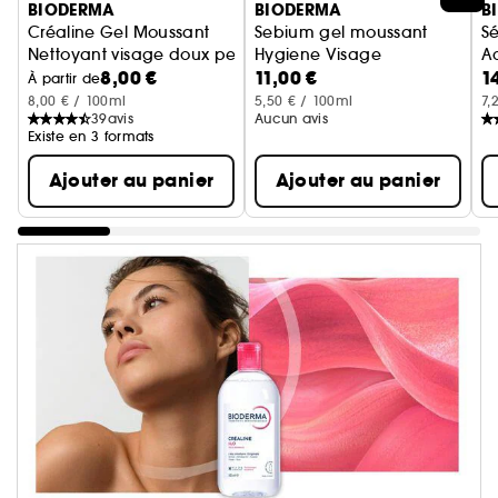
BIODERMA
BIODERMA
B
Créaline Gel Moussant
Sebium gel moussant
S
Nettoyant visage doux peaux sensibles à intolérantes
Hygiene Visage
Ac
8,00 €
11,00 €
1
G
À partir de
8,00 € / 100ml
5,50 € / 100ml
7,
39
avis
Aucun avis
Existe en 3 formats
Ajouter au panier
Ajouter au panier