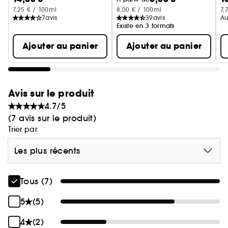
7,25 € / 100ml
8,00 € / 100ml
7,
7
avis
39
avis
Au
Existe en 3 formats
Ajouter au panier
Ajouter au panier
Avis sur le produit
4.7/5
(7 avis sur le produit)
Trier par
Les plus récents
Tous (7)
5
(5)
4
(2)