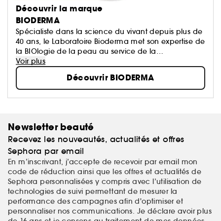
Découvrir la marque
BIODERMA
Spécialiste dans la science du vivant depuis plus de
40 ans, le Laboratoire Bioderma met son expertise de
la BIOlogie de la peau au service de la
DERMatologie, afin de vous proposer des produits
Voir plus
qui prennent soin de tous les types de peaux, et à
Découvrir BIODERMA
tout âge.
Newsletter beauté
Recevez les nouveautés, actualités et offres
Sephora par email
En m’inscrivant, j’accepte de recevoir par email mon
code de réduction ainsi que les offres et actualités de
Sephora personnalisées y compris avec l’utilisation de
technologies de suivi permettant de mesurer la
performance des campagnes afin d'optimiser et
personnaliser nos communications. Je déclare avoir plus
de 16 ans et je consens au traitement de mes
données