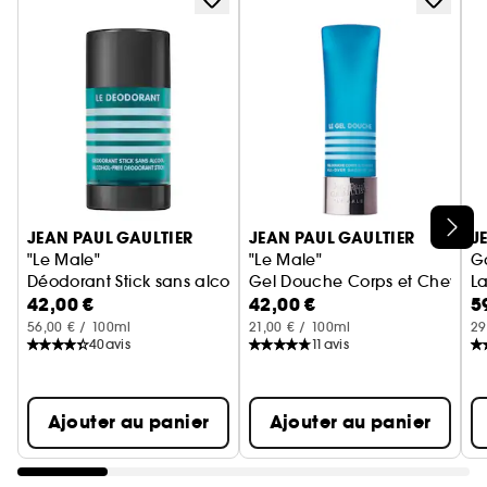
forme de couronne majestueuse laquée d'or.
Vous aussi, succombez au charisme outrageux
de Scandal Absolu pour homme de Jean Paul
Gaultier. Le scandale ne fait que commencer.
Ignorer le carrousel produits
JEAN PAUL GAULTIER
JEAN PAUL GAULTIER
J
"Le Male"
"Le Male"
Ga
Déodorant Stick sans alcool
Gel Douche Corps et Cheveux
La
42,00 €
42,00 €
5
56,00 € / 100ml
21,00 € / 100ml
29
40
avis
11
avis
Ajouter au panier
Ajouter au panier