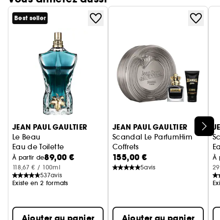
Best seller
Ignorer le carrousel produits
JEAN PAUL GAULTIER
JEAN PAUL GAULTIER
J
Le Beau
Scandal Le ParfumHim
S
Eau de Toilette
Coffrets
E
89,00 €
155,00 €
À partir de
À 
118,67 € / 100ml
5
avis
29
537
avis
Existe en 2 formats
Ex
Ajouter au panier
Ajouter au panier