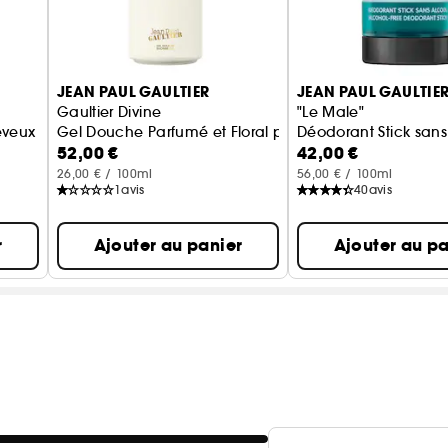
JEAN PAUL GAULTIER
JEAN PAUL GAULTIE
Gaultier Divine
"Le Male"
eveux
Gel Douche Parfumé et Floral pour Femme
Déodorant Stick sans
52,00 €
42,00 €
26,00 € / 100ml
56,00 € / 100ml
1
avis
40
avis
r
Ajouter au panier
Ajouter au pa