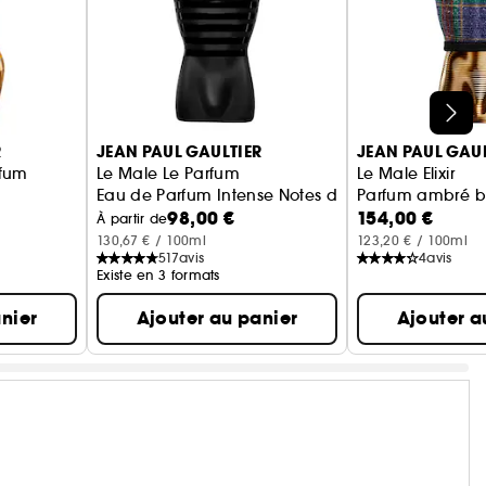
R
JEAN PAUL GAULTIER
JEAN PAUL GAUL
rfum
Le Male Le Parfum
Le Male Elixir
Eau de Parfum Intense Notes de Cardamome, Lava
Parfum ambré b
98,00 €
154,00 €
À partir de
130,67 € / 100ml
123,20 € / 100ml
517
avis
4
avis
Existe en 3 formats
nier
Ajouter au panier
Ajouter a