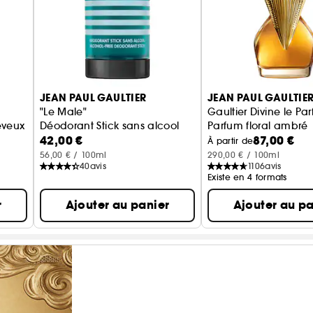
JEAN PAUL GAULTIER
JEAN PAUL GAULTIE
"Le Male"
Gaultier Divine le Pa
eveux
Déodorant Stick sans alcool
Parfum floral ambré
42,00 €
87,00 €
À partir de
56,00 € / 100ml
290,00 € / 100ml
40
avis
1106
avis
Existe en 4 formats
r
Ajouter au panier
Ajouter au pa