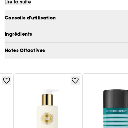
Laissez-vous embarquer par ce désir brûlant.
Lire la suite
Conseils d'utilisation
Ingrédients
Notes Olfactives