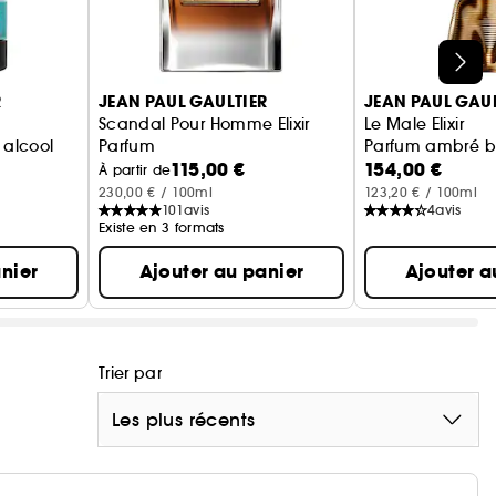
R
JEAN PAUL GAULTIER
JEAN PAUL GAUL
Scandal Pour Homme Elixir
Le Male Elixir
 alcool
Parfum
Parfum ambré b
115,00 €
154,00 €
À partir de
230,00 € / 100ml
123,20 € / 100ml
101
avis
4
avis
Existe en 3 formats
nier
Ajouter au panier
Ajouter a
Trier par
Les plus récents