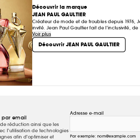
Découvrir la marque
JEAN PAUL GAULTIER
Créateur de mode et de troubles depuis 1976, 
invité. Jean Paul Gaultier fait de l’inclusivité,
réjouissants de son univers.
Voir plus
Découvrir JEAN PAUL GAULTIER
Adresse e-mail
a par email
de réduction ainsi que les
c l’utilisation de technologies
Par exemple: nom@example.com
nes afin d'optimiser et