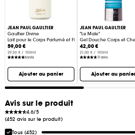
Ignorer le carrousel produits
JEAN PAUL GAULTIER
JEAN PAUL GAULTIER
Gaultier Divine
"Le Male"
Lait pour le Corps Parfumé et Floral pour Femme
Gel Douche Corps et Ch
59,00 €
42,00 €
29,50 € / 100ml
21,00 € / 100ml
6
avis
11
avis
Ajouter au panier
Ajouter au panie
Avis sur le produit
4.6/5
(452 avis sur le produit)
Tous (452)