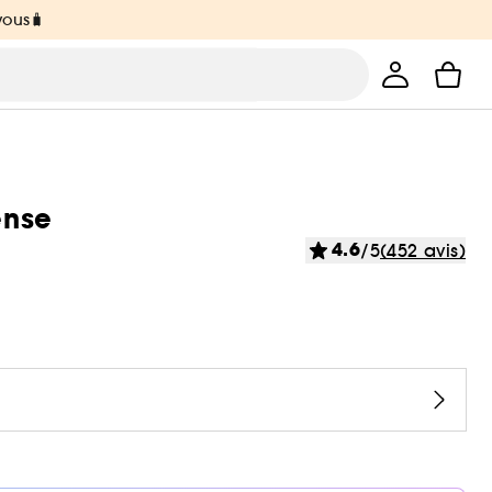
vous🧳
ense
4.6
/5
(452 avis)