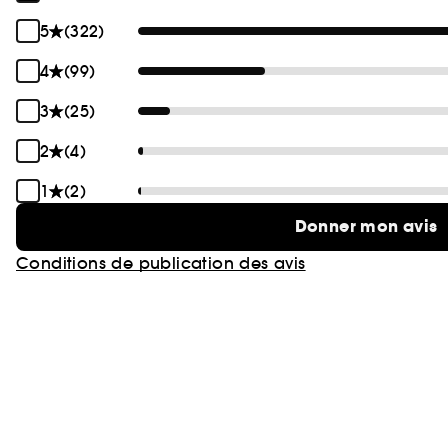
5
(322)
4
(99)
3
(25)
2
(4)
1
(2)
Donner mon avis
Conditions de publication des avis