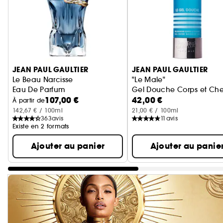
Ignorer le carrousel produits
JEAN PAUL GAULTIER
JEAN PAUL GAULTIER
Le Beau Narcisse
"Le Male"
Eau De Parfum
Gel Douche Corps et Ch
107,00 €
42,00 €
À partir de
142,67 € / 100ml
21,00 € / 100ml
363
avis
11
avis
Existe en 2 formats
Ajouter au panier
Ajouter au panie