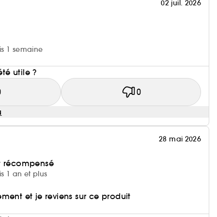
02 juil. 2026
uis 1 semaine
i
été utile ?
0
0
u
28 mai 2026
et récompensé
is 1 an et plus
ment et je reviens sur ce produit
i