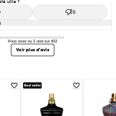
été utile ?
0
0
u
Vous avez vu 2 avis sur 452
Voir plus d'avis
Best seller