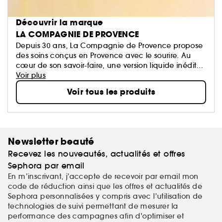
Découvrir la marque
LA COMPAGNIE DE PROVENCE
Depuis 30 ans, La Compagnie de Provence propose
des soins conçus en Provence avec le sourire. Au
cœur de son savoir-faire, une version liquide inédite
du traditionnel savon de Marseille et des soins
Voir plus
enrichis en huiles végétales de qualité sourcées
Voir tous les produits
principalement auprès de partenaires locaux en
Provence. La Compagnie de Provence, c'est plus
qu’une marque de cosmétiques, c’est un lifestyle
inspiré par une Provence contemporaine, solaire,
joyeuse. Vous êtes en bonne Compagnie!
Newsletter beauté
Recevez les nouveautés, actualités et offres
Sephora par email
En m’inscrivant, j’accepte de recevoir par email mon
code de réduction ainsi que les offres et actualités de
Sephora personnalisées y compris avec l’utilisation de
technologies de suivi permettant de mesurer la
performance des campagnes afin d'optimiser et