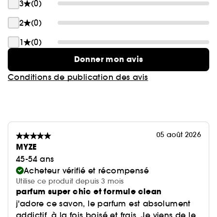
3
(0)
2
(0)
1
(0)
Donner mon avis
Conditions de publication des avis
05 août 2026
MYZE
45-54 ans
Acheteur vérifié et récompensé
Utilise ce produit depuis 3 mois
parfum super chic et formule clean
j'adore ce savon, le parfum est absolument
addictif, à la fois boisé et frais. Je viens de le