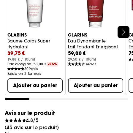
notes vivifiantes de l'Eau Dynamisante. Tous les
types de peau, y compris les peaux à tendance
sèche ou sensible.
Made in France : Fabriqué en France
Ignorer le carrousel produits
CLARINS
CLARINS
C
Baume Corps Super
Eau Dynamisante
C
Hydratant
Lait Fondant Energisant
E
39,75 €
59,00 €
7
Au beurre de karité
19,88 € / 100ml
29,50 € / 100ml
Prix d'origine :
53,00 €
-25%
34
avis
309
avis
Existe en 2 formats
Ajouter au panier
Ajouter au panier
Avis sur le produit
4.8/5
(45 avis sur le produit)