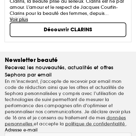
Clarins, la Beauté prise au sérieux. Clarins est né par
amour. L’amour et le respect de Jacques Courtin-
Clarins pour la beauté des femmes, depuis
l'ouverture du premier Institut Clarins à Paris en 1954.
Voir plus
N°1 Européen des soins de beauté haut de
Découvrir CLARINS
gamme...
Newsletter beauté
Recevez les nouveautés, actualités et offres
Sephora par email
En m’inscrivant, j’accepte de recevoir par email mon
code de réduction ainsi que les offres et actualités de
Sephora personnalisées y compris avec l’utilisation de
technologies de suivi permettant de mesurer la
performance des campagnes afin d'optimiser et
personnaliser nos communications. Je déclare avoir plus
de 16 ans et je consens au traitement de mes
données
personnelles
et accepte la
politique de confidentialité
.
Adresse e-mail