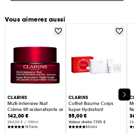
Vous aimerez aussi
Ignorer le carrousel produits
CLARINS
CLARINS
C
Multi-Intensive Nuit
Coffret Baume Corps
M
Crème lift-redensifiante anti-rides - Toutes Peaux
Super Hydratant
N
142,00 €
55,00 €
3
Soin corps
M
284,00 € / 100ml
Valeur réelle 77,95 €
24
187
avis
84
avis