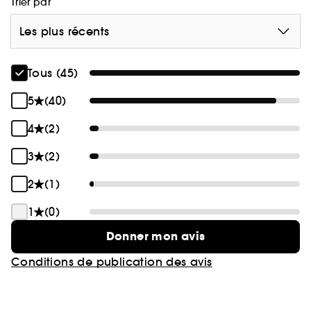
Trier par
Les plus récents
Tous (45)
5
(40)
4
(2)
3
(2)
2
(1)
1
(0)
Donner mon avis
Conditions de publication des avis